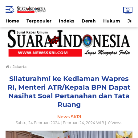
Home
Terpopuler
Indeks
Derah
Hukum
Jab
›
Jakarta
Silaturahmi ke Kediaman Wapres
RI, Menteri ATR/Kepala BPN Dapat
Nasihat Soal Pertanahan dan Tata
Ruang
News SKRI
Sabtu, 24 Februari 2024 | Februari 24, 2024 WIB |
0
Views