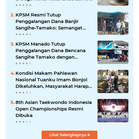
Disebut Handle Kordinasi
KPSM Resmi Tutup
Penggalangan Dana Banjir
Sangihe-Tamako: Semangat
Kebersamaan & Solidaritas
Tetap Terjaga
KPSM Manado Tutup
Penggalangan Dana Bencana
Sangihe Tamako dengan
Semangat Tinggi, Dihadiri
Banyak Seniman Ibu Kota
Kondisi Makam Pahlawan
Nasional Tuanku Imam Bonjol
Dikeluhkan, Masyarakat Harap
Pemerintah Segera Lakukan
Pembenahan
8th Asian Taekwondo Indonesia
Open Championships Resmi
Dibuka
Lihat Selengkapnya