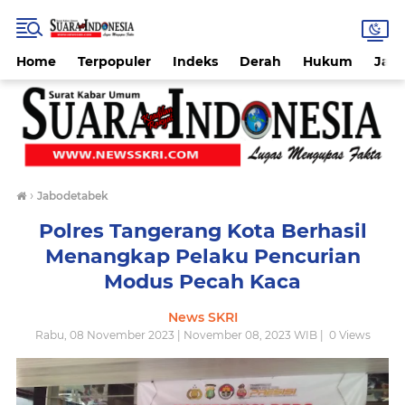
Home
Terpopuler
Indeks
Derah
Hukum
Jab
›
Jabodetabek
Polres Tangerang Kota Berhasil
Menangkap Pelaku Pencurian
Modus Pecah Kaca
News SKRI
Rabu, 08 November 2023 | November 08, 2023 WIB |
0
Views