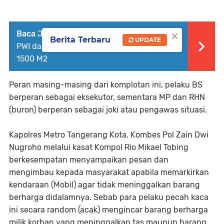
×
Baca Juga :
Keren Habis, Kantor Sekber
Berita Terbaru
UPDATE
PWI dan SMSI Kota Tangerang Kini Seluas
1500 M2
Peran masing-masing dari komplotan ini, pelaku BS
berperan sebagai eksekutor, sementara MP dan RHN
(buron) berperan sebagai joki atau pengawas situasi.
Kapolres Metro Tangerang Kota, Kombes Pol Zain Dwi
Nugroho melalui kasat Kompol Rio Mikael Tobing
berkesempatan menyampaikan pesan dan
mengimbau kepada masyarakat apabila memarkirkan
kendaraan (Mobil) agar tidak meninggalkan barang
berharga didalamnya. Sebab para pelaku pecah kaca
ini secara random (acak) mengincar barang berharga
milik korban yang meninggalkan tas maupun barang