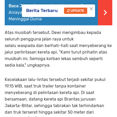
Baca Juga :
Seorang Ayah Kandung Tega
×
Berita Terbaru
UPDATE
Aniaya Anak Kandung Sehingga Korban
Meninggal Dunia
Atas musibah tersebut, Dewi mengimbau kepada
seluruh pengguna jalan raya untuk
selalu waspada dan berhati-hati saat menyeberang ke
jalur perlintasan kereta api. "Kami turut prihatin atas
musibah ini. Semoga korban lekas sembuh seperti
sedia kala," ungkapnya.
Kecelakaan lalu-lintas tersebut terjadi sekitar pukul
19.15 WIB, saat truk trailer tanpa kontainer
menyeberang di pelintasan kereta api. Di saat
bersamaan, datang kereta api Brantas jurusan
Jakarta-Blitar, sehingga tabrakan tak terhindarkan
dan truk terseret hingga sekitar 50 meter dari