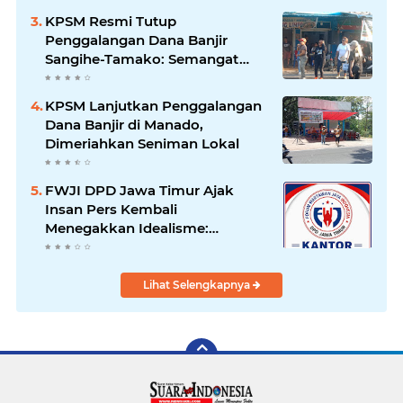
Banyak Seniman Ibu Kota
KPSM Resmi Tutup
Penggalangan Dana Banjir
Sangihe-Tamako: Semangat
Kebersamaan & Solidaritas
Tetap Terjaga
KPSM Lanjutkan Penggalangan
Dana Banjir di Manado,
Dimeriahkan Seniman Lokal
FWJI DPD Jawa Timur Ajak
Insan Pers Kembali
Menegakkan Idealisme:
"Menjadi Penulis Bukan
Mengkhotbahkan Kebenaran
Lihat Selengkapnya