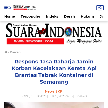
Home
Terpopuler
Indeks
Derah
Hukum
Jab
›
Daerah
Respons Jasa Raharja Jamin
Korban Kecelakaan Kereta Api
Brantas Tabrak Kontainer di
Semarang
News SKRI
Rabu, 19 Juli 2023 | Juli 19, 2023 WIB |
0
Views