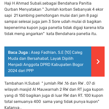
Haji H Ahmad Subali.sebagai Bendahara Panitia
Qurban Menyatakan " Jumlah korban Sebanyak 4 ekor
sapi 21 kambing pemotongan mulai dari jam 8 pagi
sampai selesai juga jam 3 Sore udah mulai di bagikan
kepenerima kupon juga panetia tidak digaji karena kita
tidak meng angarkan" kata Bendahara panetia itu.
Baca Juga :
Asep Fadhlan, S.E (10) Caleg
Muda dan Bersahabat, Layak Dipilih
Menjadi Anggota DPRD Kabupaten Bogor
2024 dari PPP
Tambahan H.Subali " jumlah RW .16 dan RW . 07 di
wilayah masjid Al Mauwarnah 2 RW dan RT juga kupon
yang di 150 bagikan juga di luar RW dan RT. 100 kupon
total semuanya 400 sama yang tidak punya kupon"
Katanya .