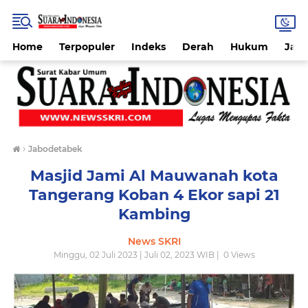
Home
Terpopuler
Indeks
Derah
Hukum
Jab
›
Jabodetabek
Masjid Jami Al Mauwanah kota
Tangerang Koban 4 Ekor sapi 21
Kambing
News SKRI
Minggu, 02 Juli 2023 | Juli 02, 2023 WIB |
0
Views