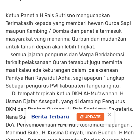
Ketua Panetia H Rais Sutrisno mengucapkan
Terimakasih kepada yang memberi hewan Qurba Sapi
maupun Kambing / Domba dan panetia termasuk
masyarakat yang menerima Qurban dan mudah2an
untuk tahun depan akan lebih tingkat.
semua jajaran pengurus dan Warga Berklaborasi
terkait pelaksanaan Quran tersebut jugu meminta
maaf kalau ada kekurangan dalam pelaksanaan
Panitya Hari Raya idul Adha, segi apapun " ungkap
Sebagai pengurus PWI kabupaten Tangerang itu .
Di tempat terpisah Ketua DKM Al-Mu'awanah, H.
Usman Djafar Assegaf , yang di damping Pengurus
DKM dan Panitya Qurban , H.Rais Soetrisno, Sekretaris,
×
Berita Terbaru
Nana Sudiana, Bendahara H. Achmad Subali.
UPDATE
Do'a Penyembelihaan H.M. Nur, koordinator lapangan .
Mahmud Bule , H. Kusma Dimyati, Iman Buchori, H.Moh