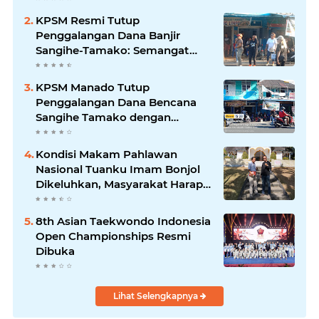
KPSM Resmi Tutup
Penggalangan Dana Banjir
Sangihe-Tamako: Semangat
Kebersamaan & Solidaritas
Tetap Terjaga
KPSM Manado Tutup
Penggalangan Dana Bencana
Sangihe Tamako dengan
Semangat Tinggi, Dihadiri
Banyak Seniman Ibu Kota
Kondisi Makam Pahlawan
Nasional Tuanku Imam Bonjol
Dikeluhkan, Masyarakat Harap
Pemerintah Segera Lakukan
Pembenahan
8th Asian Taekwondo Indonesia
Open Championships Resmi
Dibuka
Lihat Selengkapnya