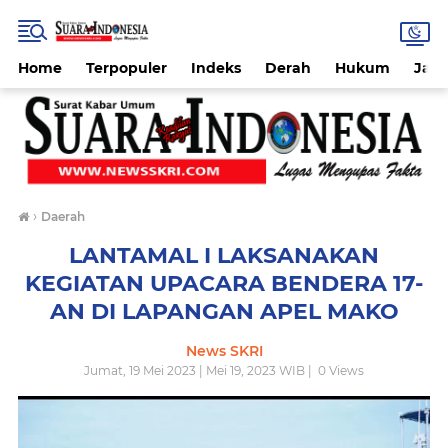
Home
Terpopuler
Indeks
Derah
Hukum
Jab
›
Daerah
LANTAMAL I LAKSANAKAN
KEGIATAN UPACARA BENDERA 17-
AN DI LAPANGAN APEL MAKO
News SKRI
Jumat, 19 Mei 2023 | Mei 19, 2023 WIB |
0
Views