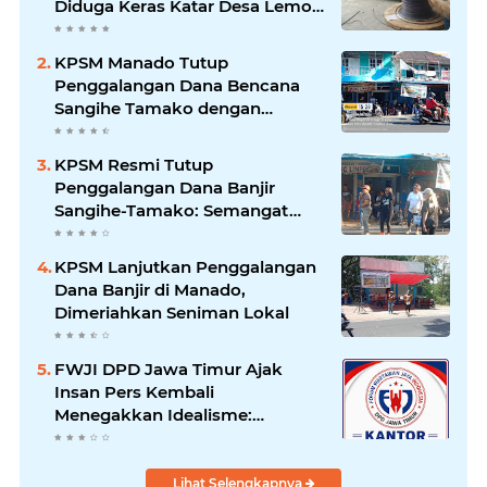
Diduga Keras Katar Desa Lemo
Disebut Handle Kordinasi
KPSM Manado Tutup
Penggalangan Dana Bencana
Sangihe Tamako dengan
Semangat Tinggi, Dihadiri
Banyak Seniman Ibu Kota
KPSM Resmi Tutup
Penggalangan Dana Banjir
Sangihe-Tamako: Semangat
Kebersamaan & Solidaritas
Tetap Terjaga
KPSM Lanjutkan Penggalangan
Dana Banjir di Manado,
Dimeriahkan Seniman Lokal
FWJI DPD Jawa Timur Ajak
Insan Pers Kembali
Menegakkan Idealisme:
"Menjadi Penulis Bukan
Mengkhotbahkan Kebenaran
Lihat Selengkapnya