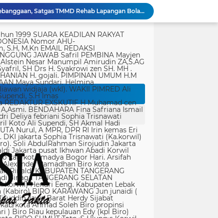
Dari Terbengkalai Jadi Kebanggaan, Satgas TMMD Rehab Lapangan Bola Voli
JTR Bertemu DPMPD Kab. Tangerang, Bahas Dugaan Nepotisme di Desa Buaran Bambu
KPSM Resmi Tutup Penggalangan Dana Banjir Sangihe-Tamako: Semangat Kebersamaan & Solidaritas Tetap Terjaga
tik, yang ditempatkan secara terang dan jelas. Media siber mewajibkan setiap pengguna untuk melakukan registrasi keanggotaan dan melakukan proses log-in terlebih dahulu untuk dapat mempublikasikan semua bentuk Isi Buatan Pengguna. Ketentuan mengenai log-in akan diatur lebih lanjut. Dalam registrasi tersebut, media siber mewajibkan pengguna memberi persetujuan tertulis bahwa Isi Buatan Pengguna yang dipublikasikan: Tidak memuat isi bohong, fitnah, sadis dan cabul; Tidak memuat isi yang mengandung prasangka dan kebencian terkait dengan suku, agama, ras, dan antargolongan (SARA), serta menganjurkan tindakan kekerasan; Tidak memuat isi diskriminatif atas dasar perbedaan jenis kelamin dan bahasa, serta tidak merendahkan martabat orang lemah, miskin, sakit, cacat jiwa, atau cacat jasmani. Media siber memiliki kewenangan mutlak untuk mengedit atau menghapus Isi Buatan Pengguna yang bertentangan dengan butir (c). Media siber wajib menyediakan mekanisme pengaduan Isi Buatan Pengguna yang dinilai melanggar ketentuan pada butir (c). Mekanisme tersebut harus disediakan di tempat yang dengan mudah dapat diakses pengguna. Media siber wajib menyunting, menghapus, dan melakukan tindakan koreksi setiap Isi Buatan Pengguna yang dilaporkan dan melanggar ketentuan butir (c), sesegera mungkin secara proporsional selambat-lambatnya 2 x 24 jam setelah pengaduan diterima. Media siber yang telah memenuhi ketentuan pada butir (a), (b), (c), dan (f) tidak dibebani tanggung jawab atas masalah yang ditimbulkan akibat pemuatan isi yang melanggar ketentuan pada butir (c). Media siber bertanggung jawab atas Isi Buatan Pengguna yang dilaporkan bila tidak mengambil tindakan koreksi setelah batas waktu sebagaimana tersebut pada butir (f). 4. Ralat, Koreksi, dan Hak Jawab Ralat, koreksi, dan hak jawab mengacu pada Undang-Undang Pers, Kode Etik Jurnalistik, dan Pedoman Hak Jawab yang ditetapkan Dewan Pers. Ralat, koreksi dan atau hak jawab wajib ditautkan pada berita yang diralat, dikoreksi atau yang diberi hak jawab. Di setiap berita ralat, koreksi, dan hak jawab wajib dicantumkan waktu pemuatan ralat, koreksi, dan atau hak jawab tersebut. Bila suatu berita media siber tertentu disebarluaskan media siber lain, maka: Tanggung jawab media siber pembuat berita terbatas pada berita yang dipublikasikan di media siber tersebut atau media siber yang berada di bawah otoritas teknisnya; Koreksi berita yang dilakukan oleh sebuah media siber, juga harus dilakukan oleh media siber lain yang mengutip berita dari media siber yang dikoreksi itu; Media yang menyebarluaskan berita dari sebuah media siber dan tidak melakukan koreksi atas berita sesuai yang dilakukan oleh media siber pemilik dan atau pembuat berita tersebut, bertanggung jawab penuh atas semua akibat hukum dari berita yang tidak dikoreksinya itu. Sesuai dengan Undang-Undang Pers, media siber yang tidak melayani hak jawab dapat dijatuhi sanksi hukum pidana denda paling banyak Rp500.000.000 (Lima ratus juta rupiah). 5. Pencabutan Berita Berita yang sudah dipublikasikan tidak dapat dicabut karena alasan penyensoran dari pihak luar redaksi, kecuali terkait masalah SARA, kesusilaan, masa depan anak, pengalaman traumatik korban atau berdasarkan pertimbangan khusus lain yang ditetapkan Dewan Pers. Media siber lain wajib mengikuti pencabutan kutipan berita dari media asal yang telah dicabut. Pencabutan berita wajib disertai dengan alasan pencabutan dan diumumkan kepada publik. 6. Iklan Media siber wajib membedakan dengan tegas antara produk berita dan iklan. Setiap berita/artikel/isi yang merupakan iklan dan atau isi berbayar wajib mencantumkan keterangan ”advertorial”, ”iklan”, ”ads”, ”spons
Jurnalis Diduga Diintimidasi di FIF Tangcity, PWI dan JTR: “Ini Ancaman Serius Kebebasan Pers”
Peringatan Hari Veteran Nasional 2026 Kemenhan Renovasi Sekretariat LVRI dan Bedah Rumah Veteran di 19 Provinsi
ati koruptor sudah diatur dalam Undang-Undang
Polda Metro Jaya Gelar Seminar Hukum Bahas Perluasan Objek Praperadilan dalam KUHAP Baru
rtasi empat warga China buronan pemerintah
r Singapura di ruangan Kepala Kanim Jaksel
Satgas TMMD ke-129 Kodim 1505/Tidore Bangun Rumah Layak Huni untuk Warga Kurang Mampu di Wasile Tengah