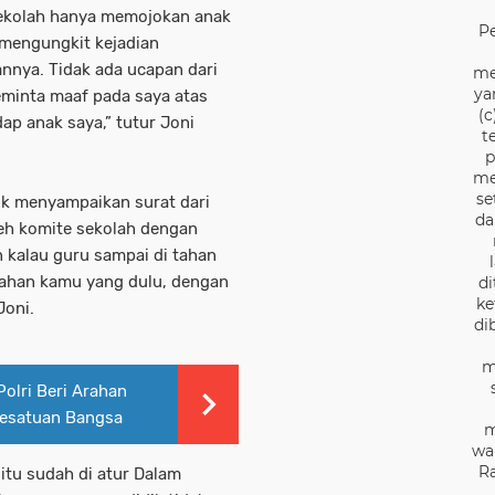
sekolah hanya memojokan anak
P
 mengungkit kejadian
nnya. Tidak ada ucapan dari
me
ya
eminta maaf pada saya atas
(c
ap anak saya,” tutur Joni
t
p
me
se
uk menyampaikan surat dari
da
leh komite sekolah dengan
 kalau guru sampai di tahan
lahan kamu yang dulu, dengan
di
ke
Joni.
di
m
Polri Beri Arahan
Kesatuan Bangsa
m
wa
Ra
itu sudah di atur Dalam