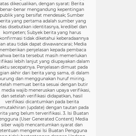
atas dikecualikan, dengan syarat: Berita
benar-benar mengandung kepentingan
publik yang bersifat mendesak; Sumber
berita yang pertama adalah sumber yang
elas disebutkan identitasnya, kredibel dan
kompeten; Subyek berita yang harus
konfirmasi tidak diketahui keberadaannya
an atau tidak dapat diwawancarai; Media
memberikan penjelasan kepada pembaca
ahwa berita tersebut masih memerlukan
rifikasi lebih lanjut yang diupayakan dalam
aktu secepatnya. Penjelasan dimuat pada
gian akhir dari berita yang sama, di dalam
kurung dan menggunakan huruf miring.
etelah memuat berita sesuai dengan butir
), media wajib meneruskan upaya verifikasi,
dan setelah verifikasi didapatkan, hasil
verifikasi dicantumkan pada berita
mutakhiran (update) dengan tautan pada
rita yang belum terverifikasi. 3. Isi Buatan
engguna (User Generated Content) Media
siber wajib mencantumkan syarat dan
etentuan mengenai Isi Buatan Pengguna