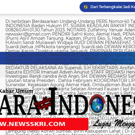
Di terbitkan Berdasarkan Undang-Undang PERS Nomor40 Tahun 1999 SUARA KEADILAN RAKYAT INDONESIA Badan Hukum PT. SUARA KEADILAN RAKYAT INDONESIA Nomor AHU-008260.AH.01.30.Tahun 2023. NOTARIS Zulfahmy Yanuar Adam, S.H, M.Kn EMAIL REDAKSI newsskri@gmail.com PENDIRI Safril Koto, Akmal Hadi, PENANGGUNG JAWAB Safril PEMBINA Mayjen (Purn) Asril Amzah Tanjung. Kapten. (Purn) Eko. S. Hadi. Amd Alstein Nesar Manumpil Amirudin ZA,S.AG H.Alwin Sandi Muliawan Widjaja RUDI DEWAN PENASEHAT. Syafril, SH Drs H. Syakrowi zen SH. MH . Suardi.(ketua ,HPN.kota tangerang) Suardi.skb DEWAN KEROHANIAN H. gojali. PIMPINAN UMUM H.M Qemar Karim Direktur utama Januardi. PIMPINAN PERUSAHAAN Maya Sundari. Helmina Tampubolon(Wakil) PIMPINAN REDAKSI Safril koto Sandi Muliawan widjaja (wkl). WAKIl PIMRED Ali Supendi, S.H., Hari Stiawan S.I .Kom., PANESEHAT Hukum Ali Supendi, S.H Imas Hilatunnisyah,SH.MM.MSi Rudi Afriansa ,SH. LITBANG Afriliana REDAKTUR EXSKUTIF H Muhamad cen REDAKTUR PELAKSANA Ali Supendi, S.H SEKRETARIS Arsifah A,Asmi. BENDAHARA Fina Safriana Ismail Saputra EDITOR Imanuel Adven Anunut STAFF REDAKSI Hendri Deliya febriani Sophia Trisnawati Investigasi Randi candra Ardi Anan, SH. DEWAN REDAKSI Safril Koto Ali Supendi, SH Akmal Hadi Liputan Istana Presiden . Dahlia Febriyani KOORDINATOR LIPUTA Nurul, A MPR, DPR RI Irin kemas Eri Sunandar. Kejaksaan Agung Akmal Hadi. Ombudsman Budi k. DKI jakarta Sophia Trisnawati (Ka.korwil) Hermawan . Supriyadi. Jakarta Selatan Ahmad Fauzan ( kpl Biro). Soli AbdulRahman Sirojudin Jakarta barat Ikhwan Abadi Randi Candra Jakarta timur Yayan s Refnaldi Jakarta pusat Ikhwan Abadi Korwil Banten Samsul Bahri (kpl kowil) Wirson risman Indra joni . Biro kab/kota madya Bogor Hari. Arsifah KordinatorTangerang raya Rizwan Aidil ( kpl. Perwakilan). Boy Alexander Ramadhan Biro kota Tangerang Wisnu Wardana(kpl). Irin Kamas Andriyano Anugrah Rinaldi KABUPATEN TANGERANG Wisnu Wardana (kpl) Nuriyaman David Natanael Manik Sufriadi Sinaga TANGERANG SELATAN Dirman(kpl Biro) Sargono Propinsi Banten Syamsu Bahri ( kpl korwil) Hendri Eeng. Kabupaten Lebak Syamsul B. BIRO kota Bogor Jon BIRO PANDEGLANG Yusron (Kabiro) BIRO KARAWANG Jun junaidi ( kpl Biro) Ugi . BIRO KUNINGAN Nurhadi BIRO INDRAMAYU Afifuddin Jawa Barat Herdy Sijabat (kapowil). BIRO JAWA TIMUR Sofiyan Saful Bahi Biro malang kab/kota Ahmad Soleh Biro propinsi Lampung (Nedi) Korwil Sumsel. Birin Kabupaten Lahat ( Di cari ) Biro Riau kepulauan Edy (kpl Biro) Biro Batam Safarudin Sumbar Afrizon koto(ka korwil) Yusril koto BIRO SUMUT Toto. S Ulung s Korwil Bangka Belitung Zulkarnai Susilawati Roni Saputra Biro Palembang Di cari. Biro Jambi M. Naser Biro Riau Hermain Biro Pesisir Barat (Krui) yepta Rijaya Kalimantan Barat Hendrik Usman Perwakilan Maluku Utara Raymon Caniago kota Madya Manado Ismail Hamadi kabupaten Minahasa Alstein Nesar Manumpil (kpl Biro) Menahasa Tenggara Hanny krestofel Gumalang (ka.Biro). Minahasa Utara Rydel Gumalang.(ka.Biro). kabupaten Bolmong Dicari. (Kpl biro). Kabupaten Salayar (Dicari). Polda Sulut (Alstein Nesar N). KORWIL INDONESIA TIMUR Ismail Hamadi .(kepala Korwil). Biro Tidore Chika Citra lestari. Biro Ternate Ismit Mohtar Biro Papua & Papua Barat (..,cari..) PT keadilan rakyat Indonesia BRI 720701004536531 a/n Safril Bank BCA 8681 1266 43 a/n Maryatun Redaksi. Jln Ciujung Raya no 4 Rt 01/009 Kel Karawang kec Karawaci kota Tangerang Tata usaha. Komplek Palem Mutiara Blok C. 10 No. 66 Cengkareng Jakarta Pusat Tata usaha Daan Mogot raya no 5B Jakarta barat Telepon: 088973802372/ 0858315860 / 0821134676 /081367093927 pedoman Dewan Pers Peraturan Dewan Pers Pedoman Pemberitaan Media Siber Kemerdekaan berpendapat, kemerdekaan berekspresi, dan kemerdekaan pers adalah hak asasi manusia yang dilindungi Pancasila, Undang-Undang Dasar 1945, dan Deklarasi Universal Hak Asasi Manusia PBB. Keberadaan media siber di Indonesia juga merupakan bagian dari kemerdekaan berpendapat, kemerdekaan berekspresi, dan kemerdekaan pers. Media siber memiliki karakter khusus sehingga memerlukan pedoman agar pengelolaannya dapat dilaksanakan secara profesional, memenuhi fungsi, hak, dan kewajibannya sesuai Undang-Undang Nomor 40 Tahun 1999 tentang Pers dan Kode Etik Jurnalistik. Untuk itu Dewan Pers bersama organisasi pers, pengelola media siber, dan masyarakat menyusun Pedoman Pemberitaan Media Siber sebagai berikut: 1. Ruang Lingkup Media Siber adalah segala bentuk media yang menggunakan wahana internet dan melaksanakan kegiatan jurnalistik, serta memenuhi persyaratan Undang-Undang Pers dan Standar Perusahaan Pers yang ditetapkan Dewan Pers. Isi Buatan Pengguna (User Generated Content) adalah segala isi yang dibuat dan atau dipublikasikan oleh pengguna media siber, antara lain, artikel, gambar, komentar, suara, video dan berbagai bentuk unggahan yang melekat pada media siber, seperti blog, forum, komentar pembaca atau pemirsa, dan bentuk lain. 2. Verifikasi dan keberimbangan berita Pada prinsipnya setiap berita harus melalui verifikasi. Berita yang dapat merugikan pihak lain memerlukan verifikasi pada berita yang sama untuk memenuhi prinsip akurasi dan keberimbangan. Ketentuan dalam butir (a) di atas dikecualikan, dengan syarat: Berita benar-benar mengandung kepentingan publik yang bersifat mendesak; Sumber berita yang pertama adalah sumber yang jelas disebutkan identitasnya, kredibel dan kompeten; Subyek berita yang harus dikonfirmasi tidak diketahui keberadaannya dan atau tidak dapat diwawancarai; Media memberikan penjelasan kepada pembaca bahwa berita tersebut masih memerlukan verifikasi lebih lanjut yang diupayakan dalam waktu secepatnya. Penjelasan dimuat pada bagian akhir dari berita yang sama, di dalam kurung dan menggunakan huruf miring. Setelah memuat berita sesuai dengan butir (c), media wajib meneruskan upaya verifikasi, dan setelah verifikasi didapatkan, hasil verifikasi dicantumkan pada berita pemutakhiran (update) dengan tautan pada berita yang belum terverifikasi. 3. Isi Buatan Pengguna (User Generated Content) Media siber wajib mencantumkan syarat dan ketentuan mengenai Isi Buatan Pengguna yang tidak bertentangan dengan Undang-Undang No. 40 tahun 1999 tentang Pers dan Kode Etik Jurnalis
Yusril sebut hukuman m
Imigrasi Semarang depo
KPK temukan 8.500 dola