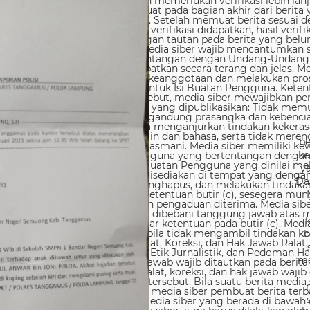
be
ke
y
Da
b
me