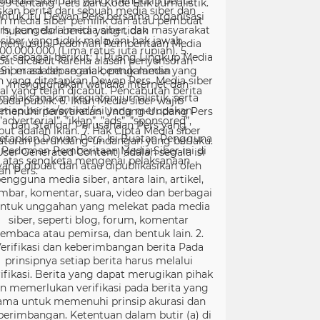
99 tentang Pers dan Kode Etik Jurnalistik.
ntuk itu Dewan Pers bersama organisasi
rs, pengelola media siber, dan masyarakat
menyusun Pedoman Pemberitaan Media
er sebagai berikut: 1. Ruang Lingkup Media
Siber adalah segala bentuk media yang
menggunakan wahana internet dan
melaksanakan kegiatan jurnalistik, serta
menuhi persyaratan Undang-Undang Pers
dan Standar Perusahaan Pers yang
tetapkan Dewan Pers. Isi Buatan Pengguna
User Generated Content) adalah segala isi
yang dibuat dan atau dipublikasikan oleh
engguna media siber, antara lain, artikel,
mbar, komentar, suara, video dan berbagai
ntuk unggahan yang melekat pada media
siber, seperti blog, forum, komentar
embaca atau pemirsa, dan bentuk lain. 2.
erifikasi dan keberimbangan berita Pada
prinsipnya setiap berita harus melalui
ifikasi. Berita yang dapat merugikan pihak
in memerlukan verifikasi pada berita yang
ama untuk memenuhi prinsip akurasi dan
berimbangan. Ketentuan dalam butir (a) di