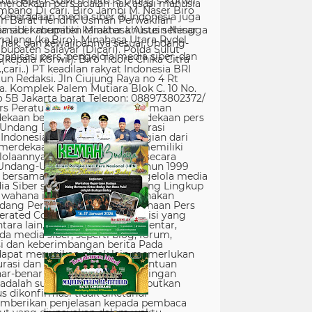
erdekaan pers adalah hak asasi manusia
Keberadaan media siber di Indonesia juga
 siber memiliki karakter khusus sehingga
hak, dan kewajibannya sesuai Undang-
nisasi pers, pengelola media siber, dan