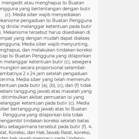
mengedit atau menghapus Isi Buatan
engguna yang bertentangan dengan butir
(c). Media siber wajib menyediakan
kanisme pengaduan Isi Buatan Pengguna
ng dinilai melanggar ketentuan pada butir
). Mekanisme tersebut harus disediakan di
empat yang dengan mudah dapat diakses
engguna. Media siber wajib menyunting,
nghapus, dan melakukan tindakan koreksi
tiap Isi Buatan Pengguna yang dilaporkan
n melanggar ketentuan butir (c), sesegera
mungkin secara proporsional selambat-
lambatnya 2 x 24 jam setelah pengaduan
terima. Media siber yang telah memenuhi
tentuan pada butir (a), (b), (c), dan (f) tidak
bebani tanggung jawab atas masalah yang
ditimbulkan akibat pemuatan isi yang
elanggar ketentuan pada butir (c). Media
siber bertanggung jawab atas Isi Buatan
Pengguna yang dilaporkan bila tidak
engambil tindakan koreksi setelah batas
ktu sebagaimana tersebut pada butir (f). 4.
lat, Koreksi, dan Hak Jawab Ralat, koreksi,
dan hak jawab mengacu pada Undang-