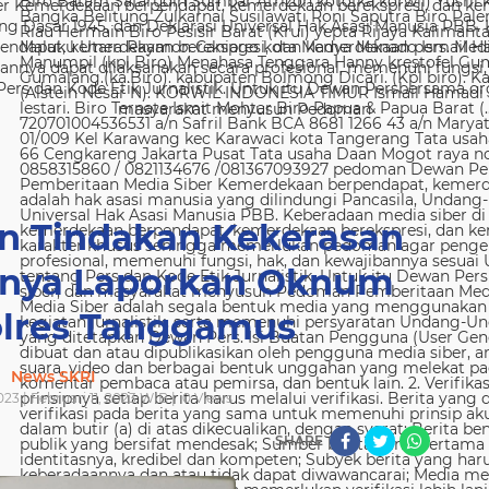
 Kemerdekaan berpendapat, kemerdekaan berekspresi, dan kem
g Dasar 1945, dan Deklarasi Universal Hak Asasi Manusia PBB. 
ndapat, kemerdekaan berekspresi, dan kemerdekaan pers. Media
nya dapat dilaksanakan secara profesional, memenuhi fungsi, 
s dan Kode Etik Jurnalistik. Untuk itu Dewan Persbersama orga
masyarakat menyusun Pedoman
n Tindakan Kekerasan
nya Laporkan Oknum
olres Tanggamus
News SKRI
023 | Februari 11, 2023 WIB |
0
Views
SHARE