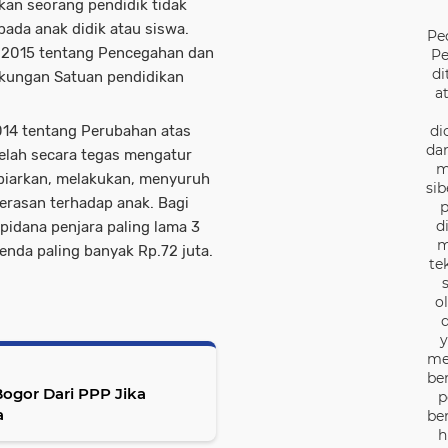
an seorang pendidik tidak
pada anak didik atau siswa.
Pe
 2015 tentang Pencegahan dan
Pe
di
gkungan Satuan pendidikan
a
di
014 tentang Perubahan atas
dan
elah secara tegas mengatur
m
biarkan, melakukan, menyuruh
sib
erasan terhadap anak. Bagi
p
d
idana penjara paling lama 3
m
denda paling banyak Rp.72 juta.
te
o
d
y
me
be
Bogor Dari PPP Jika
p
a
be
h