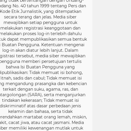
ang tidak bertentangan dengan Undang-
dang No. 40 tahun 1999 tentang Pers dan
Kode Etik Jurnalistik, yang ditempatkan
secara terang dan jelas. Media siber
mewajibkan setiap pengguna untuk
melakukan registrasi keanggotaan dan
melakukan proses log-in terlebih dahulu
tuk dapat mempublikasikan semua bentuk
si Buatan Pengguna. Ketentuan mengenai
log-in akan diatur lebih lanjut. Dalam
gistrasi tersebut, media siber mewajibkan
pengguna memberi persetujuan tertulis
bahwa Isi Buatan Pengguna yang
dipublikasikan: Tidak memuat isi bohong,
fitnah, sadis dan cabul; Tidak memuat isi
ng mengandung prasangka dan kebencian
terkait dengan suku, agama, ras, dan
targolongan (SARA), serta menganjurkan
tindakan kekerasan; Tidak memuat isi
diskriminatif atas dasar perbedaan jenis
kelamin dan bahasa, serta tidak
rendahkan martabat orang lemah, miskin,
akit, cacat jiwa, atau cacat jasmani. Media
iber memiliki kewenangan mutlak untuk