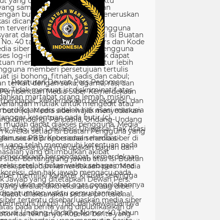
Peraturan Dewan Pers Pedoman
Pemberitaan Media Siber Kemerdekaan
rpendapat, kemerdekaan berekspresi, dan
merdekaan pers adalah hak asasi manusia
ang dilindungi Pancasila, Undang-Undang
sar 1945, dan Deklarasi Universal Hak Asasi
Manusia PBB. Keberadaan media siber di
Indonesia juga merupakan bagian dari
kemerdekaan berpendapat, kemerdekaan
erekspresi, dan kemerdekaan pers. Media
siber memiliki karakter khusus sehingga
merlukan pedoman agar pengelolaannya
dapat dilaksanakan secara profesional,
memenuhi fungsi, hak, dan kewajibannya
sesuai Undang-Undang Nomor 40 Tahun