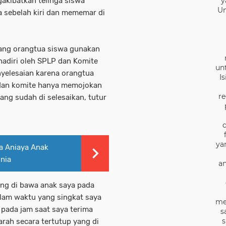
y
akibatkan telinga siswa
Un
a sebelah kiri dan mememar di
ang orangtua siswa gunakan
 hadiri oleh SPLP dan Komite
un
yelesaian karena orangtua
I
 dan komite hanya memojokan
re
ng sudah di selesaikan, tutur
ya
a Aniaya Anak
nia
an
ang di bawa anak saya pada
dalam waktu yang singkat saya
me
 pada jam saat saya terima
s
s
rah secara tertutup yang di