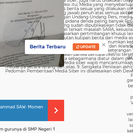
19
U
pe
Sib
×
me
Berita Terbaru
UPDATE
di
(
p
ga
be
p
V
uhammad SAW: Momen
ver
la
s
m gurunya di SMP Negeri 1
ke