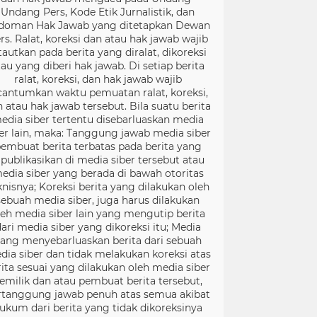
Undang Pers, Kode Etik Jurnalistik, dan
doman Hak Jawab yang ditetapkan Dewan
rs. Ralat, koreksi dan atau hak jawab wajib
tautkan pada berita yang diralat, dikoreksi
tau yang diberi hak jawab. Di setiap berita
ralat, koreksi, dan hak jawab wajib
cantumkan waktu pemuatan ralat, koreksi,
 atau hak jawab tersebut. Bila suatu berita
edia siber tertentu disebarluaskan media
er lain, maka: Tanggung jawab media siber
embuat berita terbatas pada berita yang
ipublikasikan di media siber tersebut atau
edia siber yang berada di bawah otoritas
knisnya; Koreksi berita yang dilakukan oleh
sebuah media siber, juga harus dilakukan
leh media siber lain yang mengutip berita
ari media siber yang dikoreksi itu; Media
ang menyebarluaskan berita dari sebuah
dia siber dan tidak melakukan koreksi atas
rita sesuai yang dilakukan oleh media siber
emilik dan atau pembuat berita tersebut,
rtanggung jawab penuh atas semua akibat
ukum dari berita yang tidak dikoreksinya