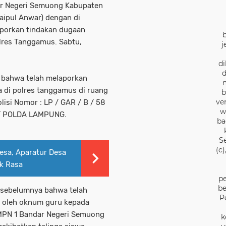
r Negeri Semuong Kabupaten
aipul Anwar) dengan di
aporkan tindakan dugaan
lres Tanggamus. Sabtu,
j
di
d
n bahwa telah melaporkan
a di polres tanggamus di ruang
b
ve
isi Nomor : LP / GAR / B / 58
w
 / POLDA LAMPUNG.
ba
S
(c
esa, Aparatur Desa
uk Rasa
pe
be
) sebelumnya bahwa telah
P
an oleh oknum guru kepada
 SMPN 1 Bandar Negeri Semuong
k