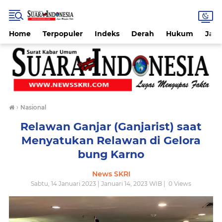
Home
Terpopuler
Indeks
Derah
Hukum
Jab
›
Nasional
Relawan Ganjar (Ganjarist) saat
Menyatukan Relawan di Gelora
bung Karno
News SKRI
Sabtu, 14 Januari 2023 | Januari 14, 2023 WIB |
0
Views