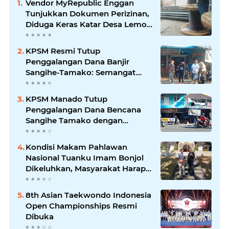
Vendor MyRepublic Enggan
Tunjukkan Dokumen Perizinan,
Diduga Keras Katar Desa Lemo
Disebut Handle Kordinasi
KPSM Resmi Tutup
Penggalangan Dana Banjir
Sangihe-Tamako: Semangat
Kebersamaan & Solidaritas
Tetap Terjaga
KPSM Manado Tutup
Penggalangan Dana Bencana
Sangihe Tamako dengan
Semangat Tinggi, Dihadiri
Banyak Seniman Ibu Kota
Kondisi Makam Pahlawan
Nasional Tuanku Imam Bonjol
Dikeluhkan, Masyarakat Harap
Pemerintah Segera Lakukan
Pembenahan
8th Asian Taekwondo Indonesia
Open Championships Resmi
Dibuka