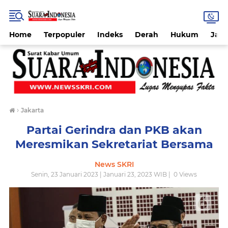
Home
Terpopuler
Indeks
Derah
Hukum
Jab
›
Jakarta
Partai Gerindra dan PKB akan
Meresmikan Sekretariat Bersama
News SKRI
Senin, 23 Januari 2023 | Januari 23, 2023 WIB |
0
Views