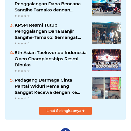
Penggalangan Dana Bencana
Sangihe Tamako dengan
Semangat Tinggi, Dihadiri
Banyak Seniman Ibu Kota
KPSM Resmi Tutup
Penggalangan Dana Banjir
Sangihe-Tamako: Semangat
Kebersamaan & Solidaritas
Tetap Terjaga
8th Asian Taekwondo Indonesia
Open Championships Resmi
Dibuka
Pedagang Darmaga Cinta
Pantai Widuri Pemalang
Sanggat Kecewa dengan ke
Pengurusan Dinas pariwisata
Lihat Selengkapnya