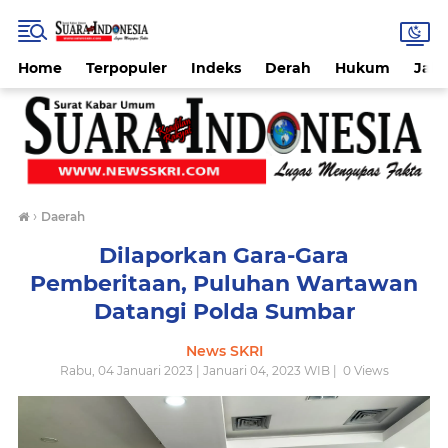
Home
Terpopuler
Indeks
Derah
Hukum
Jab
›
Daerah
Dilaporkan Gara-Gara
Pemberitaan, Puluhan Wartawan
Datangi Polda Sumbar
News SKRI
Rabu, 04 Januari 2023 | Januari 04, 2023 WIB |
0
Views