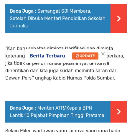
Baca Juga :
Semangat SJI Membara,
Setelah Dibuka Menteri Pendidikan Sekolah
Jurnalis
“Kan baru sebatas diminta klarifikasi dan diminta
×
keterangan Nanti seminggu lagi baru digelar perkara,
Berita Terbaru
UPDATE
jika tidak terpenuhi unsur pidananya, tentunya
dihentikan dan kita juga sudah meminta saran dari
Dewan Pers,” ungkap Kabid Humas Polda Sumbar.
Baca Juga :
Menteri ATR/Kepala BPN
Lantik 10 Pejabat Pimpinan Tinggi Pratama
Selain Miler, wartawan yang lainnya yang juga hadir