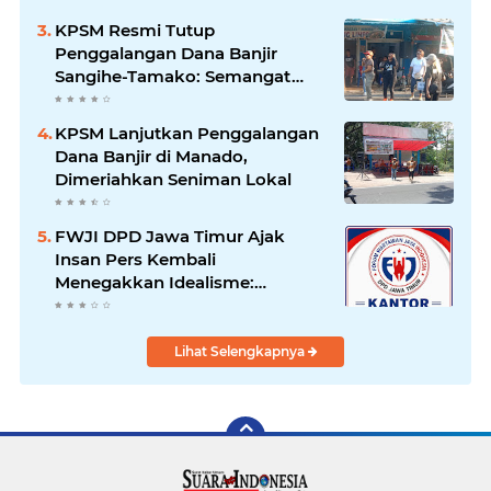
Banyak Seniman Ibu Kota
KPSM Resmi Tutup
Penggalangan Dana Banjir
Sangihe-Tamako: Semangat
Kebersamaan & Solidaritas
Tetap Terjaga
KPSM Lanjutkan Penggalangan
Dana Banjir di Manado,
Dimeriahkan Seniman Lokal
FWJI DPD Jawa Timur Ajak
Insan Pers Kembali
Menegakkan Idealisme:
"Menjadi Penulis Bukan
Mengkhotbahkan Kebenaran
Lihat Selengkapnya