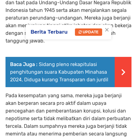
dan taat pada Undang-Undang Dasar Negara Republik
Indonesia tahun 1945 serta akan menjalankan segala
peraturan perundang–undangan. Mereka juga berjanji
akan menjunjung tinggi etika jabatan dan akan bekerja
×
Berita Terbaru
UPDATE
dengan sebaik-baiknya dan dengan rasa penuh
tanggung jawab.
Baca Juga :
Sidang pleno rekapitulasi
penghitungan suara Kabupaten Minahasa
2024, Diduga kurang Transparan dan jurdil
Pada kesempatan yang sama, mereka juga berjanji
akan berperan secara pro aktif dalam upaya
pencegahan dan pemberantasan korupsi, kolusi dan
nepotisme serta tidak melibatkan diri dalam perbuatan
tercela. Dalam sumpahnya mereka juga berjanji tidak
meminta atau menerima pemberian secara langsung