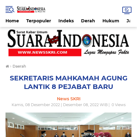
Home
Terpopuler
Indeks
Derah
Hukum
Jab
›
Daerah
SEKRETARIS MAHKAMAH AGUNG
LANTIK 8 PEJABAT BARU
News SKRI
Kamis, 08 Desember 2022 | Desember 08, 2022 WIB |
0
Views