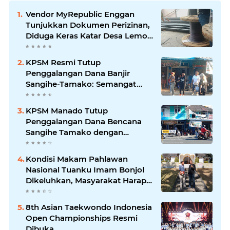
Vendor MyRepublic Enggan
Tunjukkan Dokumen Perizinan,
Diduga Keras Katar Desa Lemo
Disebut Handle Kordinasi
KPSM Resmi Tutup
Penggalangan Dana Banjir
Sangihe-Tamako: Semangat
Kebersamaan & Solidaritas
Tetap Terjaga
KPSM Manado Tutup
Penggalangan Dana Bencana
Sangihe Tamako dengan
Semangat Tinggi, Dihadiri
Banyak Seniman Ibu Kota
Kondisi Makam Pahlawan
Nasional Tuanku Imam Bonjol
Dikeluhkan, Masyarakat Harap
Pemerintah Segera Lakukan
Pembenahan
8th Asian Taekwondo Indonesia
Open Championships Resmi
Dibuka