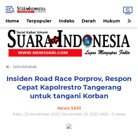
Home
Terpopuler
Indeks
Derah
Hukum
Jab
›
Jabodetabek
Insiden Road Race Porprov, Respon
Cepat Kapolrestro Tangerang
untuk tangani Korban
News SKRI
Rabu, 23 November 2022 | November 23, 2022 WIB |
0
Views