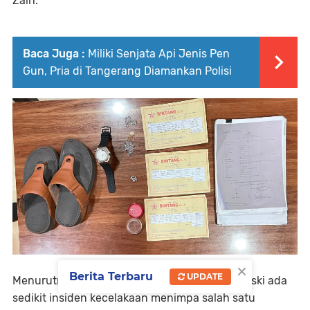
Zain.
Baca Juga :
Miliki Senjata Api Jenis Pen
Gun, Pria di Tangerang Diamankan Polisi
×
Berita Terbaru
UPDATE
Menurutnya, Race berjalan dengan aman, meski ada
sedikit insiden kecelakaan menimpa salah satu