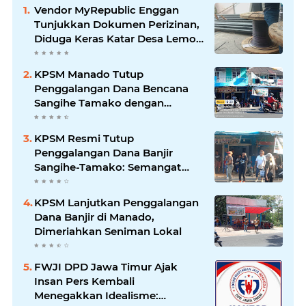
Vendor MyRepublic Enggan
Tunjukkan Dokumen Perizinan,
Diduga Keras Katar Desa Lemo
Disebut Handle Kordinasi
KPSM Manado Tutup
Penggalangan Dana Bencana
Sangihe Tamako dengan
Semangat Tinggi, Dihadiri
Banyak Seniman Ibu Kota
KPSM Resmi Tutup
Penggalangan Dana Banjir
Sangihe-Tamako: Semangat
Kebersamaan & Solidaritas
Tetap Terjaga
KPSM Lanjutkan Penggalangan
Dana Banjir di Manado,
Dimeriahkan Seniman Lokal
FWJI DPD Jawa Timur Ajak
Insan Pers Kembali
Menegakkan Idealisme: