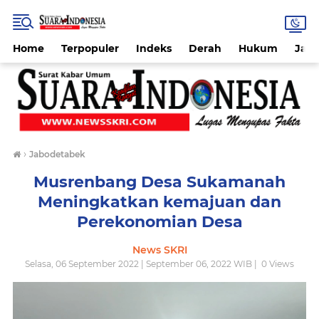
Home
Terpopuler
Indeks
Derah
Hukum
Jab
›
Jabodetabek
Musrenbang Desa Sukamanah
Meningkatkan kemajuan dan
Perekonomian Desa
News SKRI
Selasa, 06 September 2022 | September 06, 2022 WIB |
0
Views