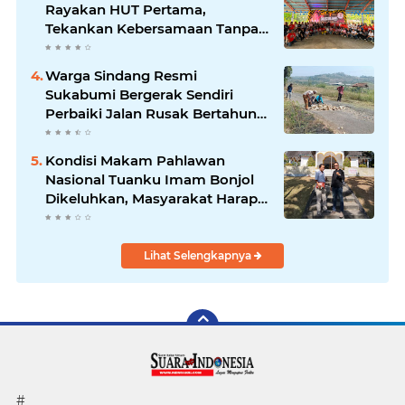
Rayakan HUT Pertama,
Tekankan Kebersamaan Tanpa
Batas
Warga Sindang Resmi
Sukabumi Bergerak Sendiri
Perbaiki Jalan Rusak Bertahun-
Tahun, Pemerintah Kabupaten
& Desa Dinilai Diam Saja
Kondisi Makam Pahlawan
Nasional Tuanku Imam Bonjol
Dikeluhkan, Masyarakat Harap
Pemerintah Segera Lakukan
Pembenahan
Lihat Selengkapnya
#