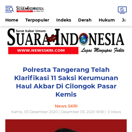
Home
Terpopuler
Indeks
Derah
Hukum
Jab
Polresta Tangerang Telah
Klarifikasi 11 Saksi Kerumunan
Haul Akbar Di Cilongok Pasar
Kemis
News SKRI
Kamis, 03 Desember 2020 | Desember 03, 2020 WIB |
0
Views