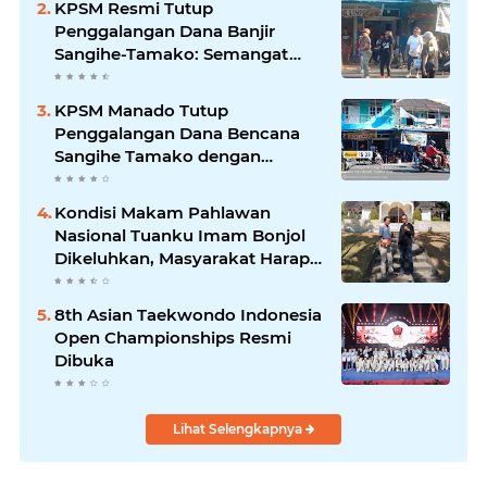
KPSM Resmi Tutup
Penggalangan Dana Banjir
Sangihe-Tamako: Semangat
Kebersamaan & Solidaritas
Tetap Terjaga
KPSM Manado Tutup
Penggalangan Dana Bencana
Sangihe Tamako dengan
Semangat Tinggi, Dihadiri
Banyak Seniman Ibu Kota
Kondisi Makam Pahlawan
Nasional Tuanku Imam Bonjol
Dikeluhkan, Masyarakat Harap
Pemerintah Segera Lakukan
Pembenahan
8th Asian Taekwondo Indonesia
Open Championships Resmi
Dibuka
Lihat Selengkapnya