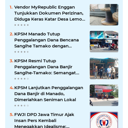
Vendor MyRepublic Enggan
Tunjukkan Dokumen Perizinan,
Diduga Keras Katar Desa Lemo
Disebut Handle Kordinasi
KPSM Manado Tutup
Penggalangan Dana Bencana
Sangihe Tamako dengan
Semangat Tinggi, Dihadiri
Banyak Seniman Ibu Kota
KPSM Resmi Tutup
Penggalangan Dana Banjir
Sangihe-Tamako: Semangat
Kebersamaan & Solidaritas
Tetap Terjaga
KPSM Lanjutkan Penggalangan
Dana Banjir di Manado,
Dimeriahkan Seniman Lokal
FWJI DPD Jawa Timur Ajak
Insan Pers Kembali
Menegakkan Idealisme: