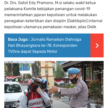
Dr. Drs. Gatot Edy Pramono, M.si selaku wakil ketua
pelaksana Komite kebijakan penangan covid-19
memerintahkan jajaran kepolisian untuk melakukan
penegakan ketertiban dan disiplin (Gaktibplin) internal
kepolisian utamanya pemakaian masker, jelas Didik
Baca Juga :
Jurnalis Ramaikan Olahraga
Hari Bhayangkara ke-78, Koresponden
TVOne dapat Sepeda Motor