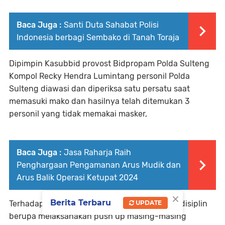
Baca Juga :
Santi Duta Sahabat Polisi
Indonesia berbagi Sembako di Tanah Toraja
Dipimpin Kasubbid provost Bidpropam Polda Sulteng
Kompol Recky Hendra Lumintang personil Polda
Sulteng diawasi dan diperiksa satu persatu saat
memasuki mako dan hasilnya telah ditemukan 3
personil yang tidak memakai masker,
Baca Juga :
Jasa Raharja Raih
Penghargaan Pengamanan Arus Mudik dan
Arus Balik Operasi Ketupat 2024
×
Berita Terbaru
UPDATE
Terhadap pelanggar telah diberikan tindakan disiplin
berupa melaksanakan push up masing-masing