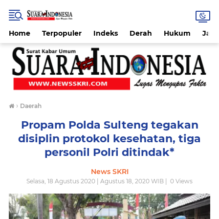
Home
Terpopuler
Indeks
Derah
Hukum
Jab
›
Daerah
Propam Polda Sulteng tegakan
disiplin protokol kesehatan, tiga
personil Polri ditindak*
News SKRI
Selasa, 18 Agustus 2020 | Agustus 18, 2020 WIB |
0
Views