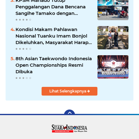
KPSM Manado Tutup
Penggalangan Dana Bencana
Sangihe Tamako dengan
Semangat Tinggi, Dihadiri
Banyak Seniman Ibu Kota
Kondisi Makam Pahlawan
Nasional Tuanku Imam Bonjol
Dikeluhkan, Masyarakat Harap
Pemerintah Segera Lakukan
Pembenahan
8th Asian Taekwondo Indonesia
Open Championships Resmi
Dibuka
Lihat Selengkapnya