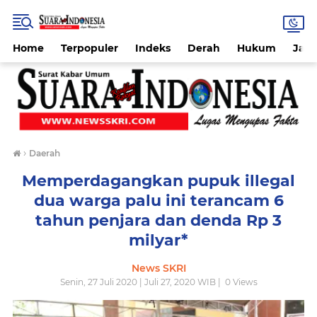
Home
Terpopuler
Indeks
Derah
Hukum
Jab
›
Daerah
Memperdagangkan pupuk illegal
dua warga palu ini terancam 6
tahun penjara dan denda Rp 3
milyar*
News SKRI
Senin, 27 Juli 2020 | Juli 27, 2020 WIB |
0
Views