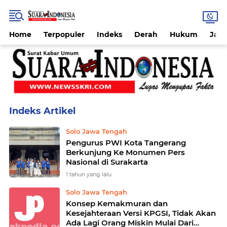
Home
Terpopuler
Indeks
Derah
Hukum
Jab
Home
Currently Browsing: Solo Jawa Tengah
Solo Jawa Tengah
Pengurus PWI Kota Tangerang
Berkunjung Ke Monumen Pers
Nasional di Surakarta
1 tahun yang lalu
Solo Jawa Tengah
Konsep Kemakmuran dan
Kesejahteraan Versi KPGSI, Tidak Akan
Ada Lagi Orang Miskin Mulai Dari