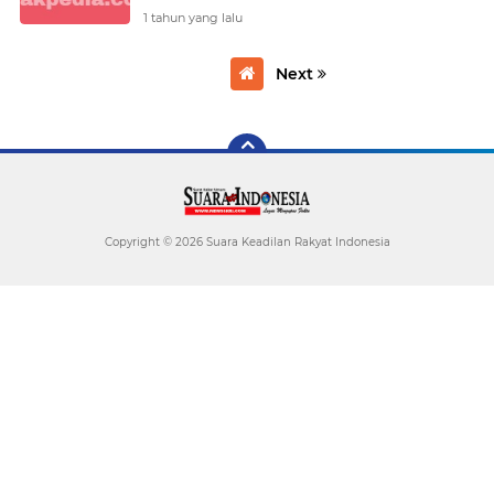
Sabang Hingga Merauke.
1 tahun yang lalu
Next
Copyright ©
2026 Suara Keadilan Rakyat Indonesia