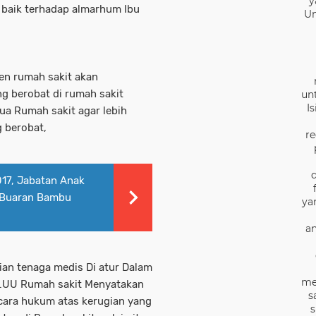
y
baik terhadap almarhum Ibu
Un
en rumah sakit akan
 berobat di rumah sakit
un
I
ua Rumah sakit agar lebih
 berobat,
re
17, Jabatan Anak
a Buaran Bambu
ya
an
ian tenaga medis Di atur Dalam
me
.UU Rumah sakit Menyatakan
s
cara hukum atas kerugian yang
s