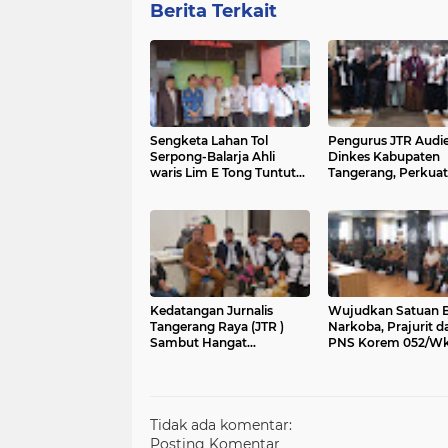
Berita Terkait
Sengketa Lahan Tol
Pengurus JTR Audie
Serpong-Balarja Ahli
Dinkes Kabupaten
waris Lim E Tong Tuntut
Tangerang, Perkuat
Kejelasan Di Desa Cirarab.
Sinergi Informasi
Kesehatan
Kedatangan Jurnalis
Wujudkan Satuan B
Tangerang Raya (JTR )
Narkoba, Prajurit d
Sambut Hangat
PNS Korem 052/Wkr
H.Nurhadi Kabid Dukcapil
Penyuluhan dan Tes
Kabupaten Tangerang
Tidak ada komentar:
Posting Komentar