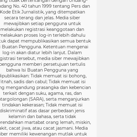
ang tidak bertentangan dengan Undang-
dang No. 40 tahun 1999 tentang Pers dan
Kode Etik Jurnalistik, yang ditempatkan
secara terang dan jelas. Media siber
mewajibkan setiap pengguna untuk
melakukan registrasi keanggotaan dan
melakukan proses log-in terlebih dahulu
tuk dapat mempublikasikan semua bentuk
si Buatan Pengguna. Ketentuan mengenai
log-in akan diatur lebih lanjut. Dalam
gistrasi tersebut, media siber mewajibkan
pengguna memberi persetujuan tertulis
bahwa Isi Buatan Pengguna yang
dipublikasikan: Tidak memuat isi bohong,
fitnah, sadis dan cabul; Tidak memuat isi
ng mengandung prasangka dan kebencian
terkait dengan suku, agama, ras, dan
targolongan (SARA), serta menganjurkan
tindakan kekerasan; Tidak memuat isi
diskriminatif atas dasar perbedaan jenis
kelamin dan bahasa, serta tidak
rendahkan martabat orang lemah, miskin,
akit, cacat jiwa, atau cacat jasmani. Media
iber memiliki kewenangan mutlak untuk