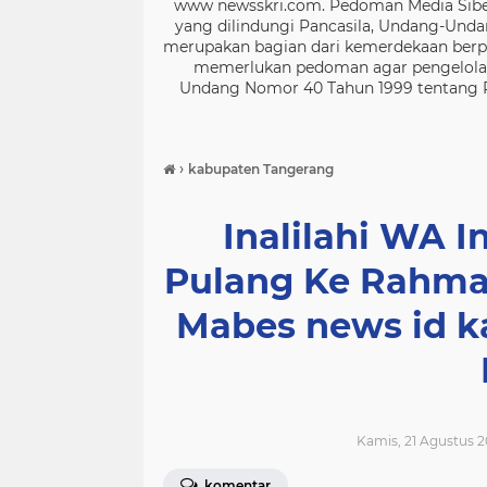
www newsskri.com. Pedoman Media Siber
yang dilindungi Pancasila, Undang-Undan
merupakan bagian dari kemerdekaan berpe
memerlukan pedoman agar pengelolaan
Undang Nomor 40 Tahun 1999 tentang Per
›
kabupaten Tangerang
Inalilahi WA In
Pulang Ke Rahmatu
Mabes news id 
Kamis, 21 Agustus 2
komentar