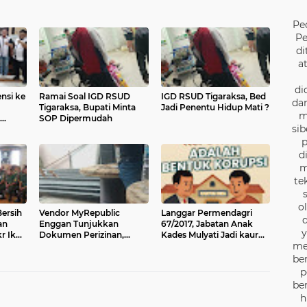
Pe
Pe
di
a
di
nsi ke
Ramai Soal IGD RSUD
IGD RSUD Tigaraksa, Bed
dan
Tigaraksa, Bupati Minta
Jadi Penentu Hidup Mati ?
m
SOP Dipermudah
sib
p
d
m
te
o
ersih
Vendor MyRepublic
Langgar Permendagri
d
an
Enggan Tunjukkan
67/2017, Jabatan Anak
y
 Ikuti
Dokumen Perizinan,
Kades Mulyati Jadi kaur
me
 Urine
Diduga Keras Katar Desa
Keuangan Desa Buaran
Lemo Disebut Handle
Bambu Disorot Publik
be
Kordinasi
p
be
h