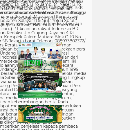
erdekaan pers adalah hak asasi manusia
Keberadaan media siber di Indonesia juga
 siber memiliki karakter khusus sehingga
hak, dan kewajibannya sesuai Undang-
nisasi pers, pengelola media siber, dan