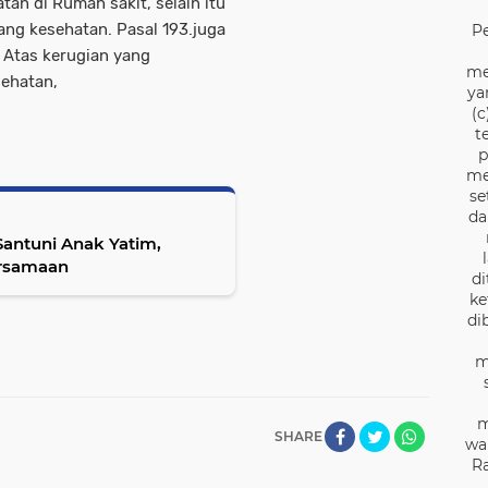
tan di Rumah sakit, selain itu
g kesehatan. Pasal 193.juga
P
 Atas kerugian yang
me
sehatan,
ya
(c
t
p
me
se
da
antuni Anak Yatim,
rsamaan‎
di
ke
di
m
m
SHARE
wa
Ra