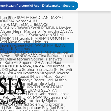
Polri Pastikan Proses Pemeriksaan Personel di Aceh Dilaksanakan Secara Profesional dan Transparan
Kondisi Makam Pahlawan Nasional Tuanku Imam Bonjol Dikeluhkan, Masyarakat Harap Pemerintah Segera Lakukan Pembenahan
tik, yang ditempatkan secara terang dan jelas. Media siber mewajibkan setiap pengguna untuk melakukan registrasi keanggotaan dan melakukan proses log-in terlebih dahulu untuk dapat mempublikasikan semua bentuk Isi Buatan Pengguna. Ketentuan mengenai log-in akan diatur lebih lanjut. Dalam registrasi tersebut, media siber mewajibkan pengguna memberi persetujuan tertulis bahwa Isi Buatan Pengguna yang dipublikasikan: Tidak memuat isi bohong, fitnah, sadis dan cabul; Tidak memuat isi yang mengandung prasangka dan kebencian terkait dengan suku, agama, ras, dan antargolongan (SARA), serta menganjurkan tindakan kekerasan; Tidak memuat isi diskriminatif atas dasar perbedaan jenis kelamin dan bahasa, serta tidak merendahkan martabat orang lemah, miskin, sakit, cacat jiwa, atau cacat jasmani. Media siber memiliki kewenangan mutlak untuk mengedit atau menghapus Isi Buatan Pengguna yang bertentangan dengan butir (c). Media siber wajib menyediakan mekanisme pengaduan Isi Buatan Pengguna yang dinilai melanggar ketentuan pada butir (c). Mekanisme tersebut harus disediakan di tempat yang dengan mudah dapat diakses pengguna. Media siber wajib menyunting, menghapus, dan melakukan tindakan koreksi setiap Isi Buatan Pengguna yang dilaporkan dan melanggar ketentuan butir (c), sesegera mungkin secara proporsional selambat-lambatnya 2 x 24 jam setelah pengaduan diterima. Media siber yang telah memenuhi ketentuan pada butir (a), (b), (c), dan (f) tidak dibebani tanggung jawab atas masalah yang ditimbulkan akibat pemuatan isi yang melanggar ketentuan pada butir (c). Media siber bertanggung jawab atas Isi Buatan Pengguna yang dilaporkan bila tidak mengambil tindakan koreksi setelah batas waktu sebagaimana tersebut pada butir (f). 4. Ralat, Koreksi, dan Hak Jawab Ralat, koreksi, dan hak jawab mengacu pada Undang-Undang Pers, Kode Etik Jurnalistik, dan Pedoman Hak Jawab yang ditetapkan Dewan Pers. Ralat, koreksi dan atau hak jawab wajib ditautkan pada berita yang diralat, dikoreksi atau yang diberi hak jawab. Di setiap berita ralat, koreksi, dan hak jawab wajib dicantumkan waktu pemuatan ralat, koreksi, dan atau hak jawab tersebut. Bila suatu berita media siber tertentu disebarluaskan media siber lain, maka: Tanggung jawab media siber pembuat berita terbatas pada berita yang dipublikasikan di media siber tersebut atau media siber yang berada di bawah otoritas teknisnya; Koreksi berita yang dilakukan oleh sebuah media siber, juga harus dilakukan oleh media siber lain yang mengutip berita dari media siber yang dikoreksi itu; Media yang menyebarluaskan berita dari sebuah media siber dan tidak melakukan koreksi atas berita sesuai yang dilakukan oleh media siber pemilik dan atau pembuat berita tersebut, bertanggung jawab penuh atas semua akibat hukum dari berita yang tidak dikoreksinya itu. Sesuai dengan Undang-Undang Pers, media siber yang tidak melayani hak jawab dapat dijatuhi sanksi hukum pidana denda paling banyak Rp500.000.000 (Lima ratus juta rupiah). 5. Pencabutan Berita Berita yang sudah dipublikasikan tidak dapat dicabut karena alasan penyensoran dari pihak luar redaksi, kecuali terkait masalah SARA, kesusilaan, masa depan anak, pengalaman traumatik korban atau berdasarkan pertimbangan khusus lain yang ditetapkan Dewan Pers. Media siber lain wajib mengikuti pencabutan kutipan berita dari media asal yang telah dicabut. Pencabutan berita wajib disertai dengan alasan pencabutan dan diumumkan kepada publik. 6. Iklan Media siber wajib membedakan dengan tegas antara produk berita dan iklan. Setiap berita/artikel/isi yang merupakan iklan dan atau isi berbayar wajib mencantumkan keterangan ”advertorial”, ”iklan”, ”ads”, ”spons
PWI Kota Tangerang Serahkan SK ke Kesbangpol, Wawan Fauzi: Peran Media Bisa Berdampak Besar hingga Fatal
Bapenda) Kabupaten Bekasi bersama sejumlah instansi terkait menggelar operasi
35.936 Anak Muda Main Bareng di Kapolri Cup 2026, Wakapolri: Jangan Cuma Jadi Penonton, Jadilah Talenta Digital
Bakti Kesehatan Kodam Jaya - Polda Metro Jaya Layani 1.876 Masyarakat di Monas
Dit Samapta Polda Metro Jaya Kerahkan Personel Bantu Tangani Kebakaran Gedung Bapenda
Brimob Polda Metro Jaya Bantu Penanganan Kebakaran Gedung Bapenda DKI
 Vietnam terkait izin tinggal
Bahu Membahu Demi Desa Sehat, Satgas TMMD Bersama Warga Bersihkan Saluran Air