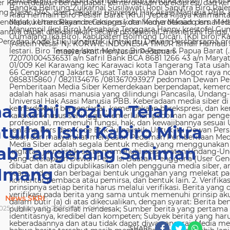
 Kemerdekaan berpendapat, kemerdekaan berekspresi, dan kem
g Dasar 1945, dan Deklarasi Universal Hak Asasi Manusia PBB. 
ndapat, kemerdekaan berekspresi, dan kemerdekaan pers. Media
nya dapat dilaksanakan secara profesional, memenuhi fungsi, 
s dan Kode Etik Jurnalistik. Untuk itu Dewan Persbersama orga
masyarakat menyusun Pedoman
a Ilaihi Roziun Telah
llah Istri Kabiro Mitra
kab Tangerang Saniman
Imang
News SKRI
025 | Agustus 21, 2025 WIB |
0
Views
SHARE