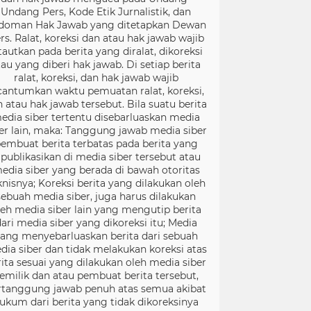
Undang Pers, Kode Etik Jurnalistik, dan
doman Hak Jawab yang ditetapkan Dewan
rs. Ralat, koreksi dan atau hak jawab wajib
tautkan pada berita yang diralat, dikoreksi
tau yang diberi hak jawab. Di setiap berita
ralat, koreksi, dan hak jawab wajib
cantumkan waktu pemuatan ralat, koreksi,
 atau hak jawab tersebut. Bila suatu berita
edia siber tertentu disebarluaskan media
er lain, maka: Tanggung jawab media siber
embuat berita terbatas pada berita yang
ipublikasikan di media siber tersebut atau
edia siber yang berada di bawah otoritas
knisnya; Koreksi berita yang dilakukan oleh
sebuah media siber, juga harus dilakukan
leh media siber lain yang mengutip berita
ari media siber yang dikoreksi itu; Media
ang menyebarluaskan berita dari sebuah
dia siber dan tidak melakukan koreksi atas
rita sesuai yang dilakukan oleh media siber
emilik dan atau pembuat berita tersebut,
rtanggung jawab penuh atas semua akibat
ukum dari berita yang tidak dikoreksinya