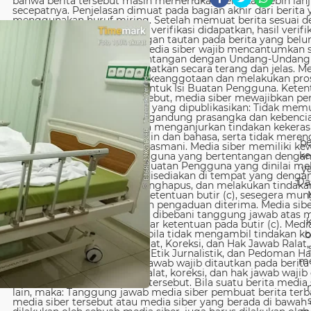
be
ke
y
Da
b
me