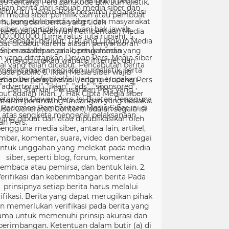
99 tentang Pers dan Kode Etik Jurnalistik.
ntuk itu Dewan Pers bersama organisasi
rs, pengelola media siber, dan masyarakat
menyusun Pedoman Pemberitaan Media
er sebagai berikut: 1. Ruang Lingkup Media
Siber adalah segala bentuk media yang
menggunakan wahana internet dan
melaksanakan kegiatan jurnalistik, serta
menuhi persyaratan Undang-Undang Pers
dan Standar Perusahaan Pers yang
tetapkan Dewan Pers. Isi Buatan Pengguna
User Generated Content) adalah segala isi
yang dibuat dan atau dipublikasikan oleh
engguna media siber, antara lain, artikel,
mbar, komentar, suara, video dan berbagai
ntuk unggahan yang melekat pada media
siber, seperti blog, forum, komentar
embaca atau pemirsa, dan bentuk lain. 2.
erifikasi dan keberimbangan berita Pada
prinsipnya setiap berita harus melalui
ifikasi. Berita yang dapat merugikan pihak
in memerlukan verifikasi pada berita yang
ama untuk memenuhi prinsip akurasi dan
berimbangan. Ketentuan dalam butir (a) di