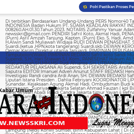
Di terbitkan Berdasarkan Undang-Undang PERS Nomor40 Tahun 1999 SUARA KEADILAN RAKYAT INDONESIA Badan Hukum PT. SUARA KEADILAN RAKYAT INDONESIA Nomor AHU-008260.AH.01.30.Tahun 2023. NOTARIS Zulfahmy Yanuar Adam, S.H, M.Kn EMAIL REDAKSI newsskri@gmail.com PENDIRI Safril Koto, Akmal Hadi, PENANGGUNG JAWAB Safril PEMBINA Mayjen (Purn) Asril Amzah Tanjung. Kapten. (Purn) Eko. S. Hadi. Amd Alstein Nesar Manumpil Amirudin ZA,S.AG H.Alwin Sandi Muliawan Widjaja RUDI DEWAN PENASEHAT. Syafril, SH Drs H. Syakrowi zen SH. MH . Suardi.(ketua ,HPN.kota tangerang) Suardi.skb DEWAN KEROHANIAN H. gojali. PIMPINAN UMUM H.M Qemar Karim Direktur utama Januardi. PIMPINAN PERUSAHAAN Maya Sundari. Helmina Tampubolon(Wakil) PIMPINAN REDAKSI Safril koto Sandi Muliawan widjaja (wkl). WAKIl PIMRED Ali Supendi, S.H., Hari Stiawan S.I .Kom., PANESEHAT Hukum Ali Supendi, S.H Imas Hilatunnisyah,SH.MM.MSi Rudi Afriansa ,SH. LITBANG Afriliana REDAKTUR EXSKUTIF H Muhamad cen REDAKTUR PELAKSANA Ali Supendi, S.H SEKRETARIS Arsifah A,Asmi. BENDAHARA Fina Safriana Ismail Saputra EDITOR Imanuel Adven Anunut STAFF REDAKSI Hendri Deliya febriani Sophia Trisnawati Investigasi Randi candra Ardi Anan, SH. DEWAN REDAKSI Safril Koto Ali Supendi, SH Akmal Hadi Liputan Istana Presiden . Dahlia Febriyani KOORDINATOR LIPUTA Nurul, A MPR, DPR RI Irin kemas Eri Sunandar. Kejaksaan Agung Akmal Hadi. Ombudsman Budi k. DKI jakarta Sophia Trisnawati (Ka.korwil) Hermawan . Supriyadi. Jakarta Selatan Ahmad Fauzan ( kpl Biro). Soli AbdulRahman Sirojudin Jakarta barat Ikhwan Abadi Randi Candra Jakarta timur Yayan s Refnaldi Jakarta pusat Ikhwan Abadi Korwil Banten Samsul Bahri (kpl kowil) Wirson risman Indra joni . Biro kab/kota madya Bogor Hari. Arsifah KordinatorTangerang raya Rizwan Aidil ( kpl. Perwakilan). Boy Alexander Ramadhan Biro kota Tangerang Wisnu Wardana(kpl). Irin Kamas Andriyano Anugrah Rinaldi KABUPATEN TANGERANG Wisnu Wardana (kpl) Nuriyaman David Natanael Manik Sufriadi Sinaga TANGERANG SELATAN Dirman(kpl Biro) Sargono Propinsi Banten Syamsu Bahri ( kpl korwil) Hendri Eeng. Kabupaten Lebak Syamsul B. BIRO kota Bogor Jon BIRO PANDEGLANG Yusron (Kabiro) BIRO KARAWANG Jun junaidi ( kpl Biro) Ugi . BIRO KUNINGAN Nurhadi BIRO INDRAMAYU Afifuddin Jawa Barat Herdy Sijabat (kapowil). BIRO JAWA TIMUR Sofiyan Saful Bahi Biro malang kab/kota Ahmad Soleh Biro propinsi Lampung (Nedi) Korwil Sumsel. Birin Kabupaten Lahat ( Di cari ) Biro Riau kepulauan Edy (kpl Biro) Biro Batam Safarudin Sumbar Afrizon koto(ka korwil) Yusril koto BIRO SUMUT Toto. S Ulung s Korwil Bangka Belitung Zulkarnai Susilawati Roni Saputra Biro Palembang Di cari. Biro Jambi M. Naser Biro Riau Hermain Biro Pesisir Barat (Krui) yepta Rijaya Kalimantan Barat Hendrik Usman Perwakilan Maluku Utara Raymon Caniago kota Madya Manado Ismail Hamadi kabupaten Minahasa Alstein Nesar Manumpil (kpl Biro) Menahasa Tenggara Hanny krestofel Gumalang (ka.Biro). Minahasa Utara Rydel Gumalang.(ka.Biro). kabupaten Bolmong Dicari. (Kpl biro). Kabupaten Salayar (Dicari). Polda Sulut (Alstein Nesar N). KORWIL INDONESIA TIMUR Ismail Hamadi .(kepala Korwil). Biro Tidore Chika Citra lestari. Biro Ternate Ismit Mohtar Biro Papua & Papua Barat (..,cari..) PT keadilan rakyat Indonesia BRI 720701004536531 a/n Safril Bank BCA 8681 1266 43 a/n Maryatun Redaksi. Jln Ciujung Raya no 4 Rt 01/009 Kel Karawang kec Karawaci kota Tangerang Tata usaha. Komplek Palem Mutiara Blok C. 10 No. 66 Cengkareng Jakarta Pusat Tata usaha Daan Mogot raya no 5B Jakarta barat Telepon: 088973802372/ 0858315860 / 0821134676 /081367093927 pedoman Dewan Pers Peraturan Dewan Pers Pedoman Pemberitaan Media Siber Kemerdekaan berpendapat, kemerdekaan berekspresi, dan kemerdekaan pers adalah hak asasi manusia yang dilindungi Pancasila, Undang-Undang Dasar 1945, dan Deklarasi Universal Hak Asasi Manusia PBB. Keberadaan media siber di Indonesia juga merupakan bagian dari kemerdekaan berpendapat, kemerdekaan berekspresi, dan kemerdekaan pers. Media siber memiliki karakter khusus sehingga memerlukan pedoman agar pengelolaannya dapat dilaksanakan secara profesional, memenuhi fungsi, hak, dan kewajibannya sesuai Undang-Undang Nomor 40 Tahun 1999 tentang Pers dan Kode Etik Jurnalistik. Untuk itu Dewan Pers bersama organisasi pers, pengelola media siber, dan masyarakat menyusun Pedoman Pemberitaan Media Siber sebagai berikut: 1. Ruang Lingkup Media Siber adalah segala bentuk media yang menggunakan wahana internet dan melaksanakan kegiatan jurnalistik, serta memenuhi persyaratan Undang-Undang Pers dan Standar Perusahaan Pers yang ditetapkan Dewan Pers. Isi Buatan Pengguna (User Generated Content) adalah segala isi yang dibuat dan atau dipublikasikan oleh pengguna media siber, antara lain, artikel, gambar, komentar, suara, video dan berbagai bentuk unggahan yang melekat pada media siber, seperti blog, forum, komentar pembaca atau pemirsa, dan bentuk lain. 2. Verifikasi dan keberimbangan berita Pada prinsipnya setiap berita harus melalui verifikasi. Berita yang dapat merugikan pihak lain memerlukan verifikasi pada berita yang sama untuk memenuhi prinsip akurasi dan keberimbangan. Ketentuan dalam butir (a) di atas dikecualikan, dengan syarat: Berita benar-benar mengandung kepentingan publik yang bersifat mendesak; Sumber berita yang pertama adalah sumber yang jelas disebutkan identitasnya, kredibel dan kompeten; Subyek berita yang harus dikonfirmasi tidak diketahui keberadaannya dan atau tidak dapat diwawancarai; Media memberikan penjelasan kepada pembaca bahwa berita tersebut masih memerlukan verifikasi lebih lanjut yang diupayakan dalam waktu secepatnya. Penjelasan dimuat pada bagian akhir dari berita yang sama, di dalam kurung dan menggunakan huruf miring. Setelah memuat berita sesuai dengan butir (c), media wajib meneruskan upaya verifikasi, dan setelah verifikasi didapatkan, hasil verifikasi dicantumkan pada berita pemutakhiran (update) dengan tautan pada berita yang belum terverifikasi. 3. Isi Buatan Pengguna (User Generated Content) Media siber wajib mencantumkan syarat dan ketentuan mengenai Isi Buatan Pengguna yang tidak bertentangan dengan Undang-Undang No. 40 tahun 1999 tentang Pers dan Kode Etik Jurnalis
Imigrasi deportasi 25 WN