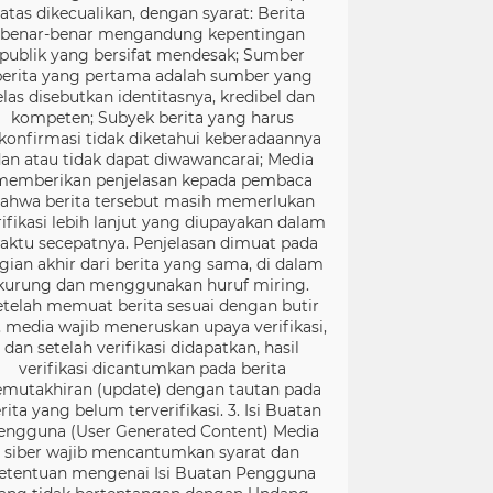
atas dikecualikan, dengan syarat: Berita
benar-benar mengandung kepentingan
publik yang bersifat mendesak; Sumber
berita yang pertama adalah sumber yang
elas disebutkan identitasnya, kredibel dan
kompeten; Subyek berita yang harus
konfirmasi tidak diketahui keberadaannya
an atau tidak dapat diwawancarai; Media
memberikan penjelasan kepada pembaca
ahwa berita tersebut masih memerlukan
rifikasi lebih lanjut yang diupayakan dalam
aktu secepatnya. Penjelasan dimuat pada
gian akhir dari berita yang sama, di dalam
kurung dan menggunakan huruf miring.
etelah memuat berita sesuai dengan butir
), media wajib meneruskan upaya verifikasi,
dan setelah verifikasi didapatkan, hasil
verifikasi dicantumkan pada berita
mutakhiran (update) dengan tautan pada
rita yang belum terverifikasi. 3. Isi Buatan
engguna (User Generated Content) Media
siber wajib mencantumkan syarat dan
etentuan mengenai Isi Buatan Pengguna