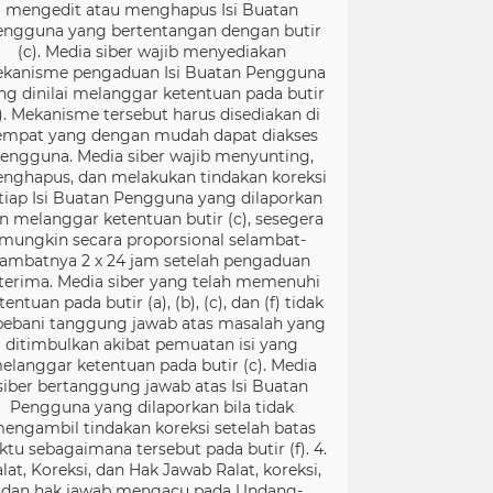
mengedit atau menghapus Isi Buatan
engguna yang bertentangan dengan butir
(c). Media siber wajib menyediakan
kanisme pengaduan Isi Buatan Pengguna
ng dinilai melanggar ketentuan pada butir
). Mekanisme tersebut harus disediakan di
empat yang dengan mudah dapat diakses
engguna. Media siber wajib menyunting,
nghapus, dan melakukan tindakan koreksi
tiap Isi Buatan Pengguna yang dilaporkan
n melanggar ketentuan butir (c), sesegera
mungkin secara proporsional selambat-
lambatnya 2 x 24 jam setelah pengaduan
terima. Media siber yang telah memenuhi
tentuan pada butir (a), (b), (c), dan (f) tidak
bebani tanggung jawab atas masalah yang
ditimbulkan akibat pemuatan isi yang
elanggar ketentuan pada butir (c). Media
siber bertanggung jawab atas Isi Buatan
Pengguna yang dilaporkan bila tidak
engambil tindakan koreksi setelah batas
ktu sebagaimana tersebut pada butir (f). 4.
lat, Koreksi, dan Hak Jawab Ralat, koreksi,
dan hak jawab mengacu pada Undang-