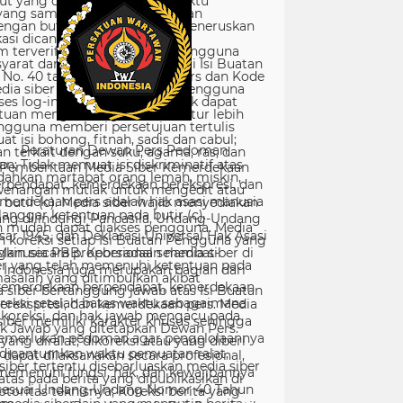
Peraturan Dewan Pers Pedoman
Pemberitaan Media Siber Kemerdekaan
rpendapat, kemerdekaan berekspresi, dan
merdekaan pers adalah hak asasi manusia
ang dilindungi Pancasila, Undang-Undang
sar 1945, dan Deklarasi Universal Hak Asasi
Manusia PBB. Keberadaan media siber di
Indonesia juga merupakan bagian dari
kemerdekaan berpendapat, kemerdekaan
erekspresi, dan kemerdekaan pers. Media
siber memiliki karakter khusus sehingga
merlukan pedoman agar pengelolaannya
dapat dilaksanakan secara profesional,
memenuhi fungsi, hak, dan kewajibannya
sesuai Undang-Undang Nomor 40 Tahun