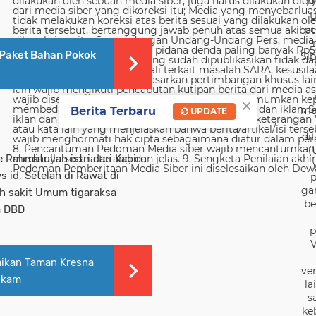
19
U
pe
Paket Bahan Pokok
Sib
×
me
Berita Terbaru
UPDATE
di
(
ke Rahmatullah istri dari Kabiro
 id, Setelah di Rawat di
p
ga
ah sakit Umum tigaraksa
be
a DBD
p
V
mikan Taman Kresna
ver
lkam
la
s
ke