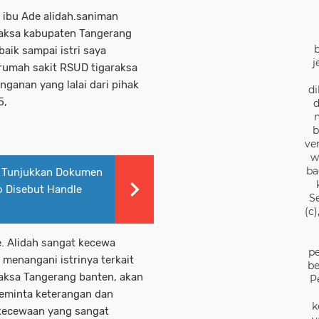
ibu Ade alidah.saniman
aksa kabupaten Tangerang
aik sampai istri saya
j
rumah sakit RSUD tigaraksa
ganan yang lalai dari pihak
di
5,
d
b
ve
w
ba
 Tunjukkan Dokumen
o Disebut Handle
S
(c
. Alidah sangat kecewa
pe
menangani istrinya terkait
be
aksa Tangerang banten, akan
P
eminta keterangan dan
k
ekecewaan yang sangat