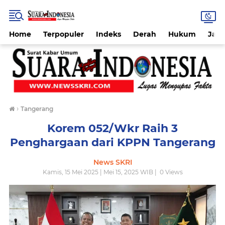
Home
Terpopuler
Indeks
Derah
Hukum
Jab
›
Tangerang
Korem 052/Wkr Raih 3
Penghargaan dari KPPN Tangerang
News SKRI
Kamis, 15 Mei 2025 | Mei 15, 2025 WIB |
0
Views