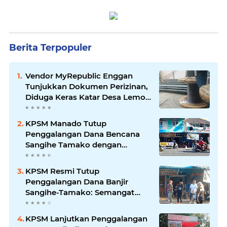
Berita Terpopuler
Vendor MyRepublic Enggan
Tunjukkan Dokumen Perizinan,
Diduga Keras Katar Desa Lemo
Disebut Handle Kordinasi
KPSM Manado Tutup
Penggalangan Dana Bencana
Sangihe Tamako dengan
Semangat Tinggi, Dihadiri
Banyak Seniman Ibu Kota
KPSM Resmi Tutup
Penggalangan Dana Banjir
Sangihe-Tamako: Semangat
Kebersamaan & Solidaritas
Tetap Terjaga
KPSM Lanjutkan Penggalangan