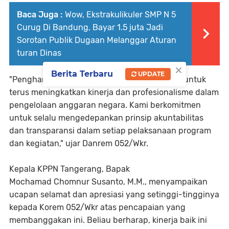
Baca Juga :
Wow, Ekstrakulikuler SMP N 5
Curug Di Bandung, Bayar 1.5 juta Jadi
Sorotan Publik Dugaan Melanggar Aturan
turan Dinas
×
Berita Terbaru
UPDATE
"Penghargaan ini menjadi motivasi bagi kami untuk
terus meningkatkan kinerja dan profesionalisme dalam
pengelolaan anggaran negara. Kami berkomitmen
untuk selalu mengedepankan prinsip akuntabilitas
dan transparansi dalam setiap pelaksanaan program
dan kegiatan," ujar Danrem 052/Wkr.
Kepala KPPN Tangerang, Bapak
Mochamad Chomnur Susanto, M.M., menyampaikan
ucapan selamat dan apresiasi yang setinggi-tingginya
kepada Korem 052/Wkr atas pencapaian yang
membanggakan ini. Beliau berharap, kinerja baik ini