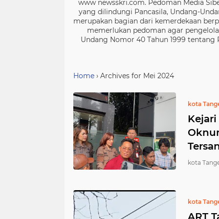
www newsskri.com. Pedoman Media Siber
yang dilindungi Pancasila, Undang-Undan
merupakan bagian dari kemerdekaan berpe
memerlukan pedoman agar pengelolaan
Undang Nomor 40 Tahun 1999 tentang Per
Home
›
Archives for Mei 2024
kota Tang
Kejar
Oknum
Tersa
kota Tange
kota Tang
ART T