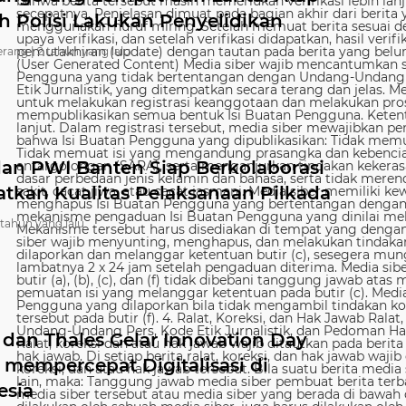
 Polisi Lakukan Penyelidikan
rang |
2 tahun yang lalu
an PWI Banten Siap Berkolaborasi
atkan Kualitas Pelaksanaan Pilkada
 tahun yang lalu
 dan Thales Gelar Innovation Day
 mempercepat Digitalisasi di
esia