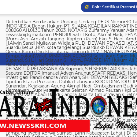
Di terbitkan Berdasarkan Undang-Undang PERS Nomor40 Tahun 1999 SUARA KEADILAN RAKYAT INDONESIA Badan Hukum PT. SUARA KEADILAN RAKYAT INDONESIA Nomor AHU-008260.AH.01.30.Tahun 2023. NOTARIS Zulfahmy Yanuar Adam, S.H, M.Kn EMAIL REDAKSI newsskri@gmail.com PENDIRI Safril Koto, Akmal Hadi, PENANGGUNG JAWAB Safril PEMBINA Mayjen (Purn) Asril Amzah Tanjung. Kapten. (Purn) Eko. S. Hadi. Amd Alstein Nesar Manumpil Amirudin ZA,S.AG H.Alwin Sandi Muliawan Widjaja RUDI DEWAN PENASEHAT. Syafril, SH Drs H. Syakrowi zen SH. MH . Suardi.(ketua ,HPN.kota tangerang) Suardi.skb DEWAN KEROHANIAN H. gojali. PIMPINAN UMUM H.M Qemar Karim Direktur utama Januardi. PIMPINAN PERUSAHAAN Maya Sundari. Helmina Tampubolon(Wakil) PIMPINAN REDAKSI Safril koto Sandi Muliawan widjaja (wkl). WAKIl PIMRED Ali Supendi, S.H., Hari Stiawan S.I .Kom., PANESEHAT Hukum Ali Supendi, S.H Imas Hilatunnisyah,SH.MM.MSi Rudi Afriansa ,SH. LITBANG Afriliana REDAKTUR EXSKUTIF H Muhamad cen REDAKTUR PELAKSANA Ali Supendi, S.H SEKRETARIS Arsifah A,Asmi. BENDAHARA Fina Safriana Ismail Saputra EDITOR Imanuel Adven Anunut STAFF REDAKSI Hendri Deliya febriani Sophia Trisnawati Investigasi Randi candra Ardi Anan, SH. DEWAN REDAKSI Safril Koto Ali Supendi, SH Akmal Hadi Liputan Istana Presiden . Dahlia Febriyani KOORDINATOR LIPUTA Nurul, A MPR, DPR RI Irin kemas Eri Sunandar. Kejaksaan Agung Akmal Hadi. Ombudsman Budi k. DKI jakarta Sophia Trisnawati (Ka.korwil) Hermawan . Supriyadi. Jakarta Selatan Ahmad Fauzan ( kpl Biro). Soli AbdulRahman Sirojudin Jakarta barat Ikhwan Abadi Randi Candra Jakarta timur Yayan s Refnaldi Jakarta pusat Ikhwan Abadi Korwil Banten Samsul Bahri (kpl kowil) Wirson risman Indra joni . Biro kab/kota madya Bogor Hari. Arsifah KordinatorTangerang raya Rizwan Aidil ( kpl. Perwakilan). Boy Alexander Ramadhan Biro kota Tangerang Wisnu Wardana(kpl). Irin Kamas Andriyano Anugrah Rinaldi KABUPATEN TANGERANG Wisnu Wardana (kpl) Nuriyaman David Natanael Manik Sufriadi Sinaga TANGERANG SELATAN Dirman(kpl Biro) Sargono Propinsi Banten Syamsu Bahri ( kpl korwil) Hendri Eeng. Kabupaten Lebak Syamsul B. BIRO kota Bogor Jon BIRO PANDEGLANG Yusron (Kabiro) BIRO KARAWANG Jun junaidi ( kpl Biro) Ugi . BIRO KUNINGAN Nurhadi BIRO INDRAMAYU Afifuddin Jawa Barat Herdy Sijabat (kapowil). BIRO JAWA TIMUR Sofiyan Saful Bahi Biro malang kab/kota Ahmad Soleh Biro propinsi Lampung (Nedi) Korwil Sumsel. Birin Kabupaten Lahat ( Di cari ) Biro Riau kepulauan Edy (kpl Biro) Biro Batam Safarudin Sumbar Afrizon koto(ka korwil) Yusril koto BIRO SUMUT Toto. S Ulung s Korwil Bangka Belitung Zulkarnai Susilawati Roni Saputra Biro Palembang Di cari. Biro Jambi M. Naser Biro Riau Hermain Biro Pesisir Barat (Krui) yepta Rijaya Kalimantan Barat Hendrik Usman Perwakilan Maluku Utara Raymon Caniago kota Madya Manado Ismail Hamadi kabupaten Minahasa Alstein Nesar Manumpil (kpl Biro) Menahasa Tenggara Hanny krestofel Gumalang (ka.Biro). Minahasa Utara Rydel Gumalang.(ka.Biro). kabupaten Bolmong Dicari. (Kpl biro). Kabupaten Salayar (Dicari). Polda Sulut (Alstein Nesar N). KORWIL INDONESIA TIMUR Ismail Hamadi .(kepala Korwil). Biro Tidore Chika Citra lestari. Biro Ternate Ismit Mohtar Biro Papua & Papua Barat (..,cari..) PT keadilan rakyat Indonesia BRI 720701004536531 a/n Safril Bank BCA 8681 1266 43 a/n Maryatun Redaksi. Jln Ciujung Raya no 4 Rt 01/009 Kel Karawang kec Karawaci kota Tangerang Tata usaha. Komplek Palem Mutiara Blok C. 10 No. 66 Cengkareng Jakarta Pusat Tata usaha Daan Mogot raya no 5B Jakarta barat Telepon: 088973802372/ 0858315860 / 0821134676 /081367093927 pedoman Dewan Pers Peraturan Dewan Pers Pedoman Pemberitaan Media Siber Kemerdekaan berpendapat, kemerdekaan berekspresi, dan kemerdekaan pers adalah hak asasi manusia yang dilindungi Pancasila, Undang-Undang Dasar 1945, dan Deklarasi Universal Hak Asasi Manusia PBB. Keberadaan media siber di Indonesia juga merupakan bagian dari kemerdekaan berpendapat, kemerdekaan berekspresi, dan kemerdekaan pers. Media siber memiliki karakter khusus sehingga memerlukan pedoman agar pengelolaannya dapat dilaksanakan secara profesional, memenuhi fungsi, hak, dan kewajibannya sesuai Undang-Undang Nomor 40 Tahun 1999 tentang Pers dan Kode Etik Jurnalistik. Untuk itu Dewan Pers bersama organisasi pers, pengelola media siber, dan masyarakat menyusun Pedoman Pemberitaan Media Siber sebagai berikut: 1. Ruang Lingkup Media Siber adalah segala bentuk media yang menggunakan wahana internet dan melaksanakan kegiatan jurnalistik, serta memenuhi persyaratan Undang-Undang Pers dan Standar Perusahaan Pers yang ditetapkan Dewan Pers. Isi Buatan Pengguna (User Generated Content) adalah segala isi yang dibuat dan atau dipublikasikan oleh pengguna media siber, antara lain, artikel, gambar, komentar, suara, video dan berbagai bentuk unggahan yang melekat pada media siber, seperti blog, forum, komentar pembaca atau pemirsa, dan bentuk lain. 2. Verifikasi dan keberimbangan berita Pada prinsipnya setiap berita harus melalui verifikasi. Berita yang dapat merugikan pihak lain memerlukan verifikasi pada berita yang sama untuk memenuhi prinsip akurasi dan keberimbangan. Ketentuan dalam butir (a) di atas dikecualikan, dengan syarat: Berita benar-benar mengandung kepentingan publik yang bersifat mendesak; Sumber berita yang pertama adalah sumber yang jelas disebutkan identitasnya, kredibel dan kompeten; Subyek berita yang harus dikonfirmasi tidak diketahui keberadaannya dan atau tidak dapat diwawancarai; Media memberikan penjelasan kepada pembaca bahwa berita tersebut masih memerlukan verifikasi lebih lanjut yang diupayakan dalam waktu secepatnya. Penjelasan dimuat pada bagian akhir dari berita yang sama, di dalam kurung dan menggunakan huruf miring. Setelah memuat berita sesuai dengan butir (c), media wajib meneruskan upaya verifikasi, dan setelah verifikasi didapatkan, hasil verifikasi dicantumkan pada berita pemutakhiran (update) dengan tautan pada berita yang belum terverifikasi. 3. Isi Buatan Pengguna (User Generated Content) Media siber wajib mencantumkan syarat dan ketentuan mengenai Isi Buatan Pengguna yang tidak bertentangan dengan Undang-Undang No. 40 tahun 1999 tentang Pers dan Kode Etik Jurnalis
Reuni AKABRI 91 35 Tah