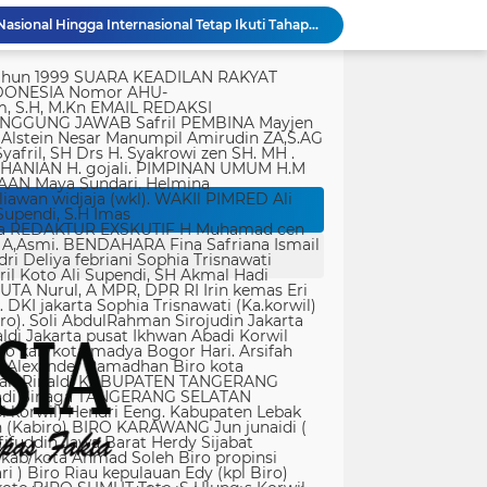
Polri: Sertifikat Prestasi Nasional Hingga Internasional Tetap Ikuti Tahapan Seleksi Rekrutmen Polri
Operasi Laut Mematikan! Ketamin 1,3 Ton Diamankan Tim Gabungan di Bintan
tik, yang ditempatkan secara terang dan jelas. Media siber mewajibkan setiap pengguna untuk melakukan registrasi keanggotaan dan melakukan proses log-in terlebih dahulu untuk dapat mempublikasikan semua bentuk Isi Buatan Pengguna. Ketentuan mengenai log-in akan diatur lebih lanjut. Dalam registrasi tersebut, media siber mewajibkan pengguna memberi persetujuan tertulis bahwa Isi Buatan Pengguna yang dipublikasikan: Tidak memuat isi bohong, fitnah, sadis dan cabul; Tidak memuat isi yang mengandung prasangka dan kebencian terkait dengan suku, agama, ras, dan antargolongan (SARA), serta menganjurkan tindakan kekerasan; Tidak memuat isi diskriminatif atas dasar perbedaan jenis kelamin dan bahasa, serta tidak merendahkan martabat orang lemah, miskin, sakit, cacat jiwa, atau cacat jasmani. Media siber memiliki kewenangan mutlak untuk mengedit atau menghapus Isi Buatan Pengguna yang bertentangan dengan butir (c). Media siber wajib menyediakan mekanisme pengaduan Isi Buatan Pengguna yang dinilai melanggar ketentuan pada butir (c). Mekanisme tersebut harus disediakan di tempat yang dengan mudah dapat diakses pengguna. Media siber wajib menyunting, menghapus, dan melakukan tindakan koreksi setiap Isi Buatan Pengguna yang dilaporkan dan melanggar ketentuan butir (c), sesegera mungkin secara proporsional selambat-lambatnya 2 x 24 jam setelah pengaduan diterima. Media siber yang telah memenuhi ketentuan pada butir (a), (b), (c), dan (f) tidak dibebani tanggung jawab atas masalah yang ditimbulkan akibat pemuatan isi yang melanggar ketentuan pada butir (c). Media siber bertanggung jawab atas Isi Buatan Pengguna yang dilaporkan bila tidak mengambil tindakan koreksi setelah batas waktu sebagaimana tersebut pada butir (f). 4. Ralat, Koreksi, dan Hak Jawab Ralat, koreksi, dan hak jawab mengacu pada Undang-Undang Pers, Kode Etik Jurnalistik, dan Pedoman Hak Jawab yang ditetapkan Dewan Pers. Ralat, koreksi dan atau hak jawab wajib ditautkan pada berita yang diralat, dikoreksi atau yang diberi hak jawab. Di setiap berita ralat, koreksi, dan hak jawab wajib dicantumkan waktu pemuatan ralat, koreksi, dan atau hak jawab tersebut. Bila suatu berita media siber tertentu disebarluaskan media siber lain, maka: Tanggung jawab media siber pembuat berita terbatas pada berita yang dipublikasikan di media siber tersebut atau media siber yang berada di bawah otoritas teknisnya; Koreksi berita yang dilakukan oleh sebuah media siber, juga harus dilakukan oleh media siber lain yang mengutip berita dari media siber yang dikoreksi itu; Media yang menyebarluaskan berita dari sebuah media siber dan tidak melakukan koreksi atas berita sesuai yang dilakukan oleh media siber pemilik dan atau pembuat berita tersebut, bertanggung jawab penuh atas semua akibat hukum dari berita yang tidak dikoreksinya itu. Sesuai dengan Undang-Undang Pers, media siber yang tidak melayani hak jawab dapat dijatuhi sanksi hukum pidana denda paling banyak Rp500.000.000 (Lima ratus juta rupiah). 5. Pencabutan Berita Berita yang sudah dipublikasikan tidak dapat dicabut karena alasan penyensoran dari pihak luar redaksi, kecuali terkait masalah SARA, kesusilaan, masa depan anak, pengalaman traumatik korban atau berdasarkan pertimbangan khusus lain yang ditetapkan Dewan Pers. Media siber lain wajib mengikuti pencabutan kutipan berita dari media asal yang telah dicabut. Pencabutan berita wajib disertai dengan alasan pencabutan dan diumumkan kepada publik. 6. Iklan Media siber wajib membedakan dengan tegas antara produk berita dan iklan. Setiap berita/artikel/isi yang merupakan iklan dan atau isi berbayar wajib mencantumkan keterangan ”advertorial”, ”iklan”, ”ads”, ”spons
Kolaborasi Lanud Sjamsudin Noor dan BRI Wujudkan Generasi Hebat, Renovasi TK Angkasa 2 Hadirkan Harapan bagi Masa Depan Anak
Indonesia Berjaya Raih Juara Umum Indonesia Open 8th Asian Taekwondo Indonesia Open Championships 2026
Pererat Sinergitas dengan Ulama, Kapolres Subang Silaturahmi Bersama Ketua dan Pengurus PERSIS Kabupaten Subang
un Mengabdi Untuk Negeri
946 Calon Taruna Kemenhub Jalani Madatukar, Dibekali Karakter dan Kedisiplinan
Perkuat Budaya Keselamatan Transportasi, Kemenhub Tingkatkan Pengawasan pada Bus AKAP
Kodim 1714/PJ Gelar Karya Bakti Merah Putih SMP Negeri 1 Mulia Kab. Puncak Jaya
Keluarga Sutrimo Serahkan Proses Penelusuran Penyebab Kematian kepada Kepolisian