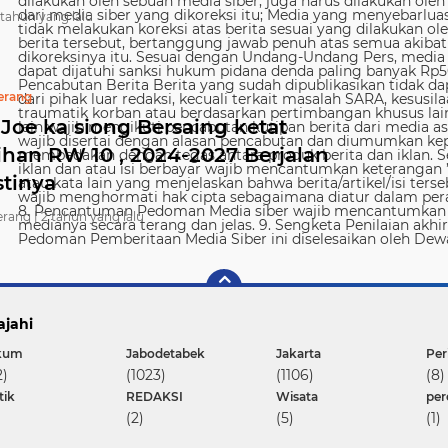
 tahun yang lalu
erang
Joe ka siong Bersaing ketat
ihan RW 10 , 2024-2027 Berjalan
tinya
rang |
2 tahun yang lalu
ajahi
kum
Jabodetabek
Jakarta
Per
2)
(1023)
(1106)
(8)
tik
REDAKSI
Wisata
pe
(2)
(5)
(1)