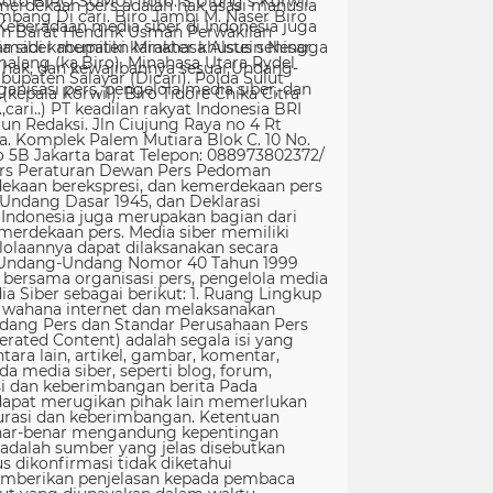
erdekaan pers adalah hak asasi manusia
Keberadaan media siber di Indonesia juga
 siber memiliki karakter khusus sehingga
hak, dan kewajibannya sesuai Undang-
nisasi pers, pengelola media siber, dan