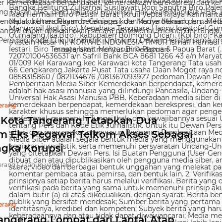
 Kemerdekaan berpendapat, kemerdekaan berekspresi, dan kem
g Dasar 1945, dan Deklarasi Universal Hak Asasi Manusia PBB. 
ndapat, kemerdekaan berekspresi, dan kemerdekaan pers. Media
nya dapat dilaksanakan secara profesional, memenuhi fungsi, 
s dan Kode Etik Jurnalistik. Untuk itu Dewan Persbersama orga
masyarakat menyusun Pedoman
erang
i Kota Tangerang Tetapkan Dua
 Eks Pegawai Telkom Akses Sebagai
ngka Korupsi
rang |
2 tahun yang lalu
erang
angerang Lompat dari Lantai Atap