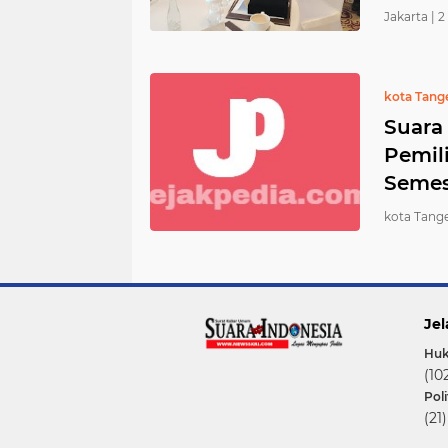
Jakarta |
2
kota Tang
Suara 
Pemil
Semes
kota Tange
Jel
Hu
(10
Poli
(21)