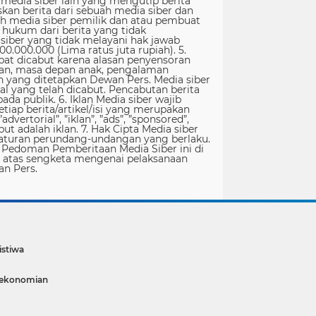
istiwa
rekonomian