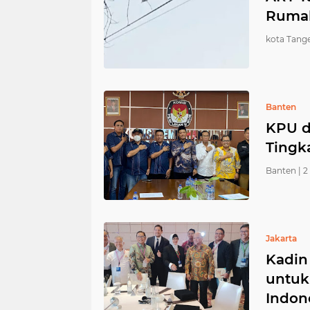
Rumah
kota Tange
Banten
KPU d
Tingk
Banten |
2
Jakarta
Kadin
untuk
Indon