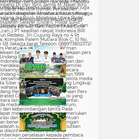
erdekaan pers adalah hak asasi manusia
Keberadaan media siber di Indonesia juga
 siber memiliki karakter khusus sehingga
hak, dan kewajibannya sesuai Undang-
nisasi pers, pengelola media siber, dan