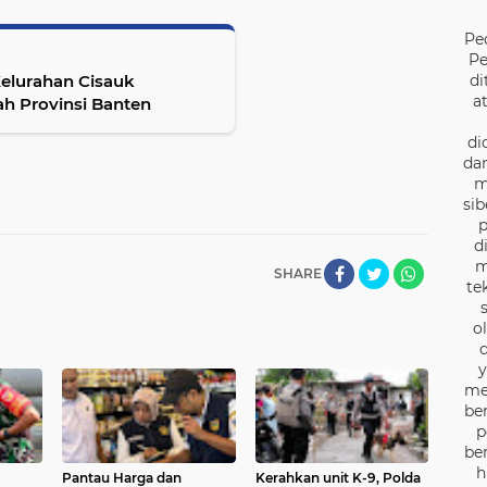
Pe
Pe
di
elurahan Cisauk
a
ah Provinsi Banten
di
dan
m
sib
p
d
m
SHARE
te
o
d
y
me
be
p
be
h
Pantau Harga dan
Kerahkan unit K-9, Polda