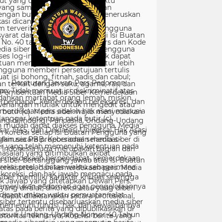
Peraturan Dewan Pers Pedoman
Pemberitaan Media Siber Kemerdekaan
rpendapat, kemerdekaan berekspresi, dan
merdekaan pers adalah hak asasi manusia
ang dilindungi Pancasila, Undang-Undang
sar 1945, dan Deklarasi Universal Hak Asasi
Manusia PBB. Keberadaan media siber di
Indonesia juga merupakan bagian dari
kemerdekaan berpendapat, kemerdekaan
erekspresi, dan kemerdekaan pers. Media
siber memiliki karakter khusus sehingga
merlukan pedoman agar pengelolaannya
dapat dilaksanakan secara profesional,
memenuhi fungsi, hak, dan kewajibannya
sesuai Undang-Undang Nomor 40 Tahun