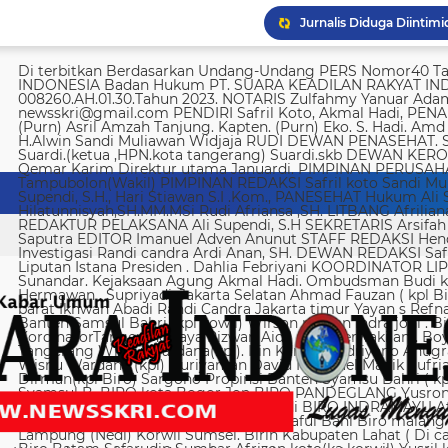
Di terbitkan Berdasarkan Undang-Undang PERS Nomor40 Tahun 1999 SUARA KEADILAN RAKYAT INDONESIA Badan Hukum PT. SUARA KEADILAN RAKYAT INDONESIA Nomor AHU-008260.AH.01.30.Tahun 2023. NOTARIS Zulfahmy Yanuar Adam, S.H, M.Kn EMAIL REDAKSI newsskri@gmail.com PENDIRI Safril Koto, Akmal Hadi, PENANGGUNG JAWAB Safril PEMBINA Mayjen (Purn) Asril Amzah Tanjung. Kapten. (Purn) Eko. S. Hadi. Amd Alstein Nesar Manumpil Amirudin ZA,S.AG H.Alwin Sandi Muliawan Widjaja RUDI DEWAN PENASEHAT. Syafril, SH Drs H. Syakrowi zen SH. MH . Suardi.(ketua ,HPN.kota tangerang) Suardi.skb DEWAN KEROHANIAN H. gojali. PIMPINAN UMUM H.M Qemar Karim Direktur utama Januardi. PIMPINAN PERUSAHAAN Maya Sundari. Helmina Tampubolon(Wakil) PIMPINAN REDAKSI Safril koto Sandi Muliawan widjaja (wkl). WAKIl PIMRED Ali Supendi, S.H., Hari Stiawan S.I .Kom., PANESEHAT Hukum Ali Supendi, S.H Imas Hilatunnisyah,SH.MM.MSi Rudi Afriansa ,SH. LITBANG Afriliana REDAKTUR EXSKUTIF H Muhamad cen REDAKTUR PELAKSANA Ali Supendi, S.H SEKRETARIS Arsifah A,Asmi. BENDAHARA Fina Safriana Ismail Saputra EDITOR Imanuel Adven Anunut STAFF REDAKSI Hendri Deliya febriani Sophia Trisnawati Investigasi Randi candra Ardi Anan, SH. DEWAN REDAKSI Safril Koto Ali Supendi, SH Akmal Hadi Liputan Istana Presiden . Dahlia Febriyani KOORDINATOR LIPUTA Nurul, A MPR, DPR RI Irin kemas Eri Sunandar. Kejaksaan Agung Akmal Hadi. Ombudsman Budi k. DKI jakarta Sophia Trisnawati (Ka.korwil) Hermawan . Supriyadi. Jakarta Selatan Ahmad Fauzan ( kpl Biro). Soli AbdulRahman Sirojudin Jakarta barat Ikhwan Abadi Randi Candra Jakarta timur Yayan s Refnaldi Jakarta pusat Ikhwan Abadi Korwil Banten Samsul Bahri (kpl kowil) Wirson risman Indra joni . Biro kab/kota madya Bogor Hari. Arsifah KordinatorTangerang raya Rizwan Aidil ( kpl. Perwakilan). Boy Alexander Ramadhan Biro kota Tangerang Wisnu Wardana(kpl). Irin Kamas Andriyano Anugrah Rinaldi KABUPATEN TANGERANG Wisnu Wardana (kpl) Nuriyaman David Natanael Manik Sufriadi Sinaga TANGERANG SELATAN Dirman(kpl Biro) Sargono Propinsi Banten Syamsu Bahri ( kpl korwil) Hendri Eeng. Kabupaten Lebak Syamsul B. BIRO kota Bogor Jon BIRO PANDEGLANG Yusron (Kabiro) BIRO KARAWANG Jun junaidi ( kpl Biro) Ugi . BIRO KUNINGAN Nurhadi BIRO INDRAMAYU Afifuddin Jawa Barat Herdy Sijabat (kapowil). BIRO JAWA TIMUR Sofiyan Saful Bahi Biro malang kab/kota Ahmad Soleh Biro propinsi Lampung (Nedi) Korwil Sumsel. Birin Kabupaten Lahat ( Di cari ) Biro Riau kepulauan Edy (kpl Biro) Biro Batam Safarudin Sumbar Afrizon koto(ka korwil) Yusril koto BIRO SUMUT Toto. S Ulung s Korwil Bangka Belitung Zulkarnai Susilawati Roni Saputra Biro Palembang Di cari. Biro Jambi M. Naser Biro Riau Hermain Biro Pesisir Barat (Krui) yepta Rijaya Kalimantan Barat Hendrik Usman Perwakilan Maluku Utara Raymon Caniago kota Madya Manado Ismail Hamadi kabupaten Minahasa Alstein Nesar Manumpil (kpl Biro) Menahasa Tenggara Hanny krestofel Gumalang (ka.Biro). Minahasa Utara Rydel Gumalang.(ka.Biro). kabupaten Bolmong Dicari. (Kpl biro). Kabupaten Salayar (Dicari). Polda Sulut (Alstein Nesar N). KORWIL INDONESIA TIMUR Ismail Hamadi .(kepala Korwil). Biro Tidore Chika Citra lestari. Biro Ternate Ismit Mohtar Biro Papua & Papua Barat (..,cari..) PT keadilan rakyat Indonesia BRI 720701004536531 a/n Safril Bank BCA 8681 1266 43 a/n Maryatun Redaksi. Jln Ciujung Raya no 4 Rt 01/009 Kel Karawang kec Karawaci kota Tangerang Tata usaha. Komplek Palem Mutiara Blok C. 10 No. 66 Cengkareng Jakarta Pusat Tata usaha Daan Mogot raya no 5B Jakarta barat Telepon: 088973802372/ 0858315860 / 0821134676 /081367093927 pedoman Dewan Pers Peraturan Dewan Pers Pedoman Pemberitaan Media Siber Kemerdekaan berpendapat, kemerdekaan berekspresi, dan kemerdekaan pers adalah hak asasi manusia yang dilindungi Pancasila, Undang-Undang Dasar 1945, dan Deklarasi Universal Hak Asasi Manusia PBB. Keberadaan media siber di Indonesia juga merupakan bagian dari kemerdekaan berpendapat, kemerdekaan berekspresi, dan kemerdekaan pers. Media siber memiliki karakter khusus sehingga memerlukan pedoman agar pengelolaannya dapat dilaksanakan secara profesional, memenuhi fungsi, hak, dan kewajibannya sesuai Undang-Undang Nomor 40 Tahun 1999 tentang Pers dan Kode Etik Jurnalistik. Untuk itu Dewan Pers bersama organisasi pers, pengelola media siber, dan masyarakat menyusun Pedoman Pemberitaan Media Siber sebagai berikut: 1. Ruang Lingkup Media Siber adalah segala bentuk media yang menggunakan wahana internet dan melaksanakan kegiatan jurnalistik, serta memenuhi persyaratan Undang-Undang Pers dan Standar Perusahaan Pers yang ditetapkan Dewan Pers. Isi Buatan Pengguna (User Generated Content) adalah segala isi yang dibuat dan atau dipublikasikan oleh pengguna media siber, antara lain, artikel, gambar, komentar, suara, video dan berbagai bentuk unggahan yang melekat pada media siber, seperti blog, forum, komentar pembaca atau pemirsa, dan bentuk lain. 2. Verifikasi dan keberimbangan berita Pada prinsipnya setiap berita harus melalui verifikasi. Berita yang dapat merugikan pihak lain memerlukan verifikasi pada berita yang sama untuk memenuhi prinsip akurasi dan keberimbangan. Ketentuan dalam butir (a) di atas dikecualikan, dengan syarat: Berita benar-benar mengandung kepentingan publik yang bersifat mendesak; Sumber berita yang pertama adalah sumber yang jelas disebutkan identitasnya, kredibel dan kompeten; Subyek berita yang harus dikonfirmasi tidak diketahui keberadaannya dan atau tidak dapat diwawancarai; Media memberikan penjelasan kepada pembaca bahwa berita tersebut masih memerlukan verifikasi lebih lanjut yang diupayakan dalam waktu secepatnya. Penjelasan dimuat pada bagian akhir dari berita yang sama, di dalam kurung dan menggunakan huruf miring. Setelah memuat berita sesuai dengan butir (c), media wajib meneruskan upaya verifikasi, dan setelah verifikasi didapatkan, hasil verifikasi dicantumkan pada berita pemutakhiran (update) dengan tautan pada berita yang belum terverifikasi. 3. Isi Buatan Pengguna (User Generated Content) Media siber wajib mencantumkan syarat dan ketentuan mengenai Isi Buatan Pengguna yang tidak bertentangan dengan Undang-Undang No. 40 tahun 1999 tentang Pers dan Kode Etik Jurnalis
Imigrasi Semarang depo
KPK temukan 8.500 dola