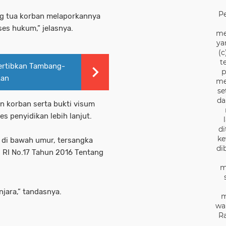
P
ang tua korban melaporkannya
es hukum,” jelasnya.
me
ya
(c
t
ertibkan Tambang-
p
kan
me
se
da
an korban serta bukti visum
s penyidikan lebih lanjut.
di
ke
 di bawah umur, tersangka
di
 RI No.17 Tahun 2016 Tentang
m
jara,” tandasnya.
m
wa
Ra