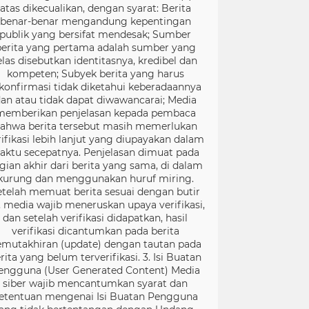
atas dikecualikan, dengan syarat: Berita
benar-benar mengandung kepentingan
publik yang bersifat mendesak; Sumber
berita yang pertama adalah sumber yang
elas disebutkan identitasnya, kredibel dan
kompeten; Subyek berita yang harus
konfirmasi tidak diketahui keberadaannya
an atau tidak dapat diwawancarai; Media
memberikan penjelasan kepada pembaca
ahwa berita tersebut masih memerlukan
rifikasi lebih lanjut yang diupayakan dalam
aktu secepatnya. Penjelasan dimuat pada
gian akhir dari berita yang sama, di dalam
kurung dan menggunakan huruf miring.
etelah memuat berita sesuai dengan butir
), media wajib meneruskan upaya verifikasi,
dan setelah verifikasi didapatkan, hasil
verifikasi dicantumkan pada berita
mutakhiran (update) dengan tautan pada
rita yang belum terverifikasi. 3. Isi Buatan
engguna (User Generated Content) Media
siber wajib mencantumkan syarat dan
etentuan mengenai Isi Buatan Pengguna