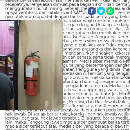
SHARE
be
ke
y
Da
b
me