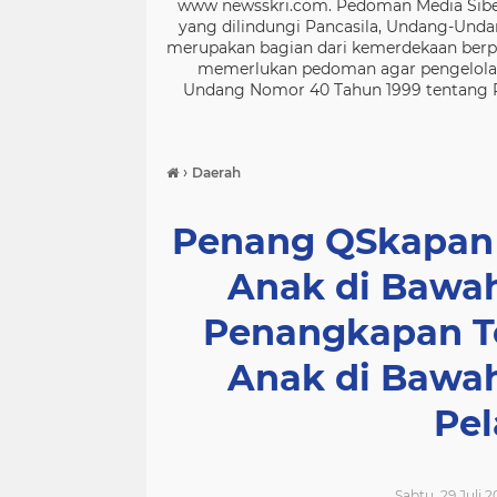
www newsskri.com. Pedoman Media Siber
yang dilindungi Pancasila, Undang-Undan
merupakan bagian dari kemerdekaan berpe
memerlukan pedoman agar pengelolaan
Undang Nomor 40 Tahun 1999 tentang Per
›
Daerah
Penang QSkapan 
Anak di Bawah
Penangkapan T
Anak di Bawah
Pel
Sabtu, 29 Juli 2