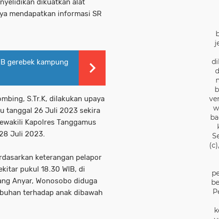
yelidikan dikuatkan alat
nya mendapatkan informasi SR
j
di
NTB gerebek kampung
d
b
ve
ombing, S.Tr.K, dilakukan upaya
w
 tanggal 26 Juli 2023 sekira
ba
mewakili Kapolres Tanggamus
28 Juli 2023.
S
(c
erdasarkan keterangan pelapor
itar pukul 18.30 WIB, di
pe
rang Anyar, Wonosobo diduga
be
P
tubuhan terhadap anak dibawah
k