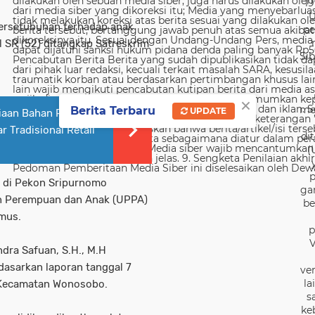
19
U
ersetubuhan terhadap anak
pe
l SR (52) ditangkap Satreskrim
Sib
×
me
Berita Terbaru
UPDATE
iaan Bahan Pokok,
 Tradisional Retail
di
(
p
 di Pekon Sripurnomo
ga
n Perempuan dan Anak (UPPA)
be
mus.
p
V
dra Safuan, S.H., M.H
asarkan laporan tanggal 7
ver
la
a Kecamatan Wonosobo.
s
ke