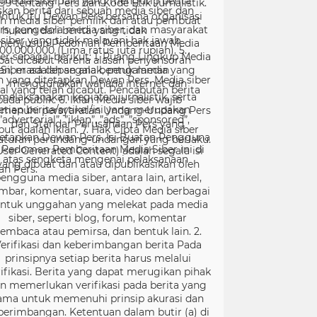
99 tentang Pers dan Kode Etik Jurnalistik.
ntuk itu Dewan Pers bersama organisasi
rs, pengelola media siber, dan masyarakat
menyusun Pedoman Pemberitaan Media
er sebagai berikut: 1. Ruang Lingkup Media
Siber adalah segala bentuk media yang
menggunakan wahana internet dan
melaksanakan kegiatan jurnalistik, serta
menuhi persyaratan Undang-Undang Pers
dan Standar Perusahaan Pers yang
tetapkan Dewan Pers. Isi Buatan Pengguna
User Generated Content) adalah segala isi
yang dibuat dan atau dipublikasikan oleh
engguna media siber, antara lain, artikel,
mbar, komentar, suara, video dan berbagai
ntuk unggahan yang melekat pada media
siber, seperti blog, forum, komentar
embaca atau pemirsa, dan bentuk lain. 2.
erifikasi dan keberimbangan berita Pada
prinsipnya setiap berita harus melalui
ifikasi. Berita yang dapat merugikan pihak
in memerlukan verifikasi pada berita yang
ama untuk memenuhi prinsip akurasi dan
berimbangan. Ketentuan dalam butir (a) di