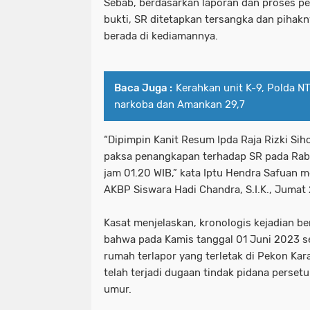
Sebab, berdasarkan laporan dan proses pen
bukti, SR ditetapkan tersangka dan pihak
berada di kediamannya.
Baca Juga :
Kerahkan unit K-9, Polda 
narkoba dan Amankan 29,7
“Dipimpin Kanit Resum Ipda Raja Rizki Sih
paksa penangkapan terhadap SR pada Rabu
jam 01.20 WIB,” kata Iptu Hendra Safuan 
AKBP Siswara Hadi Chandra, S.I.K., Jumat 
Kasat menjelaskan, kronologis kejadian b
bahwa pada Kamis tanggal 01 Juni 2023 sek
rumah terlapor yang terletak di Pekon Ka
telah terjadi dugaan tindak pidana perse
umur.