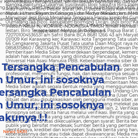
 Kemerdekaan berpendapat, kemerdekaan berekspresi, dan kem
g Dasar 1945, dan Deklarasi Universal Hak Asasi Manusia PBB. 
ndapat, kemerdekaan berekspresi, dan kemerdekaan pers. Media
nya dapat dilaksanakan secara profesional, memenuhi fungsi, 
s dan Kode Etik Jurnalistik. Untuk itu Dewan Persbersama orga
masyarakat menyusun Pedoman
Tersangka Pencabulan
 Umur, ini sosoknya
ersangka Pencabulan
 Umur, ini sosoknya
akunya.!.!
News SKRI
023 | Juli 29, 2023 WIB |
0
Views