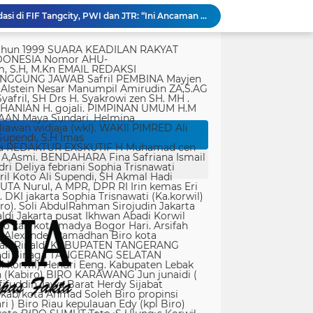
Jurnalis Diduga Diintimidasi di FIF Tangcity, PWI dan JTR: “Ini Ancaman Serius Kebebasan Pers”
Panglima TNI Tinjau Latihan KDOL, Uji Kesiapan Operasi Lintas Udara dalam Latihan Terintegrasi TNI 2026
tik, yang ditempatkan secara terang dan jelas. Media siber mewajibkan setiap pengguna untuk melakukan registrasi keanggotaan dan melakukan proses log-in terlebih dahulu untuk dapat mempublikasikan semua bentuk Isi Buatan Pengguna. Ketentuan mengenai log-in akan diatur lebih lanjut. Dalam registrasi tersebut, media siber mewajibkan pengguna memberi persetujuan tertulis bahwa Isi Buatan Pengguna yang dipublikasikan: Tidak memuat isi bohong, fitnah, sadis dan cabul; Tidak memuat isi yang mengandung prasangka dan kebencian terkait dengan suku, agama, ras, dan antargolongan (SARA), serta menganjurkan tindakan kekerasan; Tidak memuat isi diskriminatif atas dasar perbedaan jenis kelamin dan bahasa, serta tidak merendahkan martabat orang lemah, miskin, sakit, cacat jiwa, atau cacat jasmani. Media siber memiliki kewenangan mutlak untuk mengedit atau menghapus Isi Buatan Pengguna yang bertentangan dengan butir (c). Media siber wajib menyediakan mekanisme pengaduan Isi Buatan Pengguna yang dinilai melanggar ketentuan pada butir (c). Mekanisme tersebut harus disediakan di tempat yang dengan mudah dapat diakses pengguna. Media siber wajib menyunting, menghapus, dan melakukan tindakan koreksi setiap Isi Buatan Pengguna yang dilaporkan dan melanggar ketentuan butir (c), sesegera mungkin secara proporsional selambat-lambatnya 2 x 24 jam setelah pengaduan diterima. Media siber yang telah memenuhi ketentuan pada butir (a), (b), (c), dan (f) tidak dibebani tanggung jawab atas masalah yang ditimbulkan akibat pemuatan isi yang melanggar ketentuan pada butir (c). Media siber bertanggung jawab atas Isi Buatan Pengguna yang dilaporkan bila tidak mengambil tindakan koreksi setelah batas waktu sebagaimana tersebut pada butir (f). 4. Ralat, Koreksi, dan Hak Jawab Ralat, koreksi, dan hak jawab mengacu pada Undang-Undang Pers, Kode Etik Jurnalistik, dan Pedoman Hak Jawab yang ditetapkan Dewan Pers. Ralat, koreksi dan atau hak jawab wajib ditautkan pada berita yang diralat, dikoreksi atau yang diberi hak jawab. Di setiap berita ralat, koreksi, dan hak jawab wajib dicantumkan waktu pemuatan ralat, koreksi, dan atau hak jawab tersebut. Bila suatu berita media siber tertentu disebarluaskan media siber lain, maka: Tanggung jawab media siber pembuat berita terbatas pada berita yang dipublikasikan di media siber tersebut atau media siber yang berada di bawah otoritas teknisnya; Koreksi berita yang dilakukan oleh sebuah media siber, juga harus dilakukan oleh media siber lain yang mengutip berita dari media siber yang dikoreksi itu; Media yang menyebarluaskan berita dari sebuah media siber dan tidak melakukan koreksi atas berita sesuai yang dilakukan oleh media siber pemilik dan atau pembuat berita tersebut, bertanggung jawab penuh atas semua akibat hukum dari berita yang tidak dikoreksinya itu. Sesuai dengan Undang-Undang Pers, media siber yang tidak melayani hak jawab dapat dijatuhi sanksi hukum pidana denda paling banyak Rp500.000.000 (Lima ratus juta rupiah). 5. Pencabutan Berita Berita yang sudah dipublikasikan tidak dapat dicabut karena alasan penyensoran dari pihak luar redaksi, kecuali terkait masalah SARA, kesusilaan, masa depan anak, pengalaman traumatik korban atau berdasarkan pertimbangan khusus lain yang ditetapkan Dewan Pers. Media siber lain wajib mengikuti pencabutan kutipan berita dari media asal yang telah dicabut. Pencabutan berita wajib disertai dengan alasan pencabutan dan diumumkan kepada publik. 6. Iklan Media siber wajib membedakan dengan tegas antara produk berita dan iklan. Setiap berita/artikel/isi yang merupakan iklan dan atau isi berbayar wajib mencantumkan keterangan ”advertorial”, ”iklan”, ”ads”, ”spons
Dari Terbengkalai Jadi Kebanggaan, Satgas TMMD Rehab Lapangan Bola Voli
Polri Kerahkan 372 Taruna Akpol Dampingi Siswa di 73 Sekolah Rakyat Bersama Taruna Akademi TNI
rtasi empat warga China buronan pemerintah
r Singapura di ruangan Kepala Kanim Jaksel
Satgas TMMD ke-129 Kodim 1505/Tidore Bangun Rumah Layak Huni untuk Warga Kurang Mampu di Wasile Tengah
Dari Terbengkalai Jadi Kebanggaan, Satgas TMMD Rehab Lapangan Bola Voli
JTR Bertemu DPMPD Kab. Tangerang, Bahas Dugaan Nepotisme di Desa Buaran Bambu
KPSM Resmi Tutup Penggalangan Dana Banjir Sangihe-Tamako: Semangat Kebersamaan & Solidaritas Tetap Terjaga