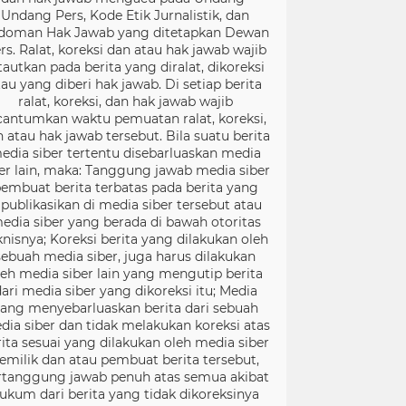
Undang Pers, Kode Etik Jurnalistik, dan
doman Hak Jawab yang ditetapkan Dewan
rs. Ralat, koreksi dan atau hak jawab wajib
tautkan pada berita yang diralat, dikoreksi
tau yang diberi hak jawab. Di setiap berita
ralat, koreksi, dan hak jawab wajib
cantumkan waktu pemuatan ralat, koreksi,
 atau hak jawab tersebut. Bila suatu berita
edia siber tertentu disebarluaskan media
er lain, maka: Tanggung jawab media siber
embuat berita terbatas pada berita yang
ipublikasikan di media siber tersebut atau
edia siber yang berada di bawah otoritas
knisnya; Koreksi berita yang dilakukan oleh
sebuah media siber, juga harus dilakukan
leh media siber lain yang mengutip berita
ari media siber yang dikoreksi itu; Media
ang menyebarluaskan berita dari sebuah
dia siber dan tidak melakukan koreksi atas
rita sesuai yang dilakukan oleh media siber
emilik dan atau pembuat berita tersebut,
rtanggung jawab penuh atas semua akibat
ukum dari berita yang tidak dikoreksinya