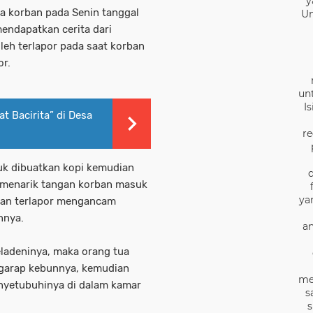
y
ua korban pada Senin tanggal
Un
mendapatkan cerita dari
leh terlapor pada saat korban
or.
un
I
t Bacirita” di Desa
re
tuk dibuatkan kopi kemudian
 menarik tangan korban masuk
ya
ian terlapor mengancam
nnya.
an
ladeninya, maka orang tua
ggarap kebunnya, kemudian
me
nyetubuhinya di dalam kamar
s
s