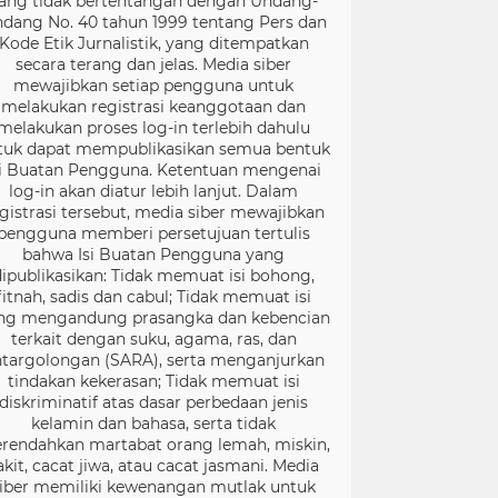
ang tidak bertentangan dengan Undang-
dang No. 40 tahun 1999 tentang Pers dan
Kode Etik Jurnalistik, yang ditempatkan
secara terang dan jelas. Media siber
mewajibkan setiap pengguna untuk
melakukan registrasi keanggotaan dan
melakukan proses log-in terlebih dahulu
tuk dapat mempublikasikan semua bentuk
si Buatan Pengguna. Ketentuan mengenai
log-in akan diatur lebih lanjut. Dalam
gistrasi tersebut, media siber mewajibkan
pengguna memberi persetujuan tertulis
bahwa Isi Buatan Pengguna yang
dipublikasikan: Tidak memuat isi bohong,
fitnah, sadis dan cabul; Tidak memuat isi
ng mengandung prasangka dan kebencian
terkait dengan suku, agama, ras, dan
targolongan (SARA), serta menganjurkan
tindakan kekerasan; Tidak memuat isi
diskriminatif atas dasar perbedaan jenis
kelamin dan bahasa, serta tidak
rendahkan martabat orang lemah, miskin,
akit, cacat jiwa, atau cacat jasmani. Media
iber memiliki kewenangan mutlak untuk