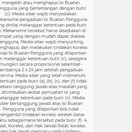
mengedit atau menghapus Isi Buatan
engguna yang bertentangan dengan butir
(c). Media siber wajib menyediakan
kanisme pengaduan Isi Buatan Pengguna
ng dinilai melanggar ketentuan pada butir
). Mekanisme tersebut harus disediakan di
empat yang dengan mudah dapat diakses
engguna. Media siber wajib menyunting,
nghapus, dan melakukan tindakan koreksi
tiap Isi Buatan Pengguna yang dilaporkan
n melanggar ketentuan butir (c), sesegera
mungkin secara proporsional selambat-
lambatnya 2 x 24 jam setelah pengaduan
terima. Media siber yang telah memenuhi
tentuan pada butir (a), (b), (c), dan (f) tidak
bebani tanggung jawab atas masalah yang
ditimbulkan akibat pemuatan isi yang
elanggar ketentuan pada butir (c). Media
siber bertanggung jawab atas Isi Buatan
Pengguna yang dilaporkan bila tidak
engambil tindakan koreksi setelah batas
ktu sebagaimana tersebut pada butir (f). 4.
lat, Koreksi, dan Hak Jawab Ralat, koreksi,
dan hak jawab mengacu pada Undang-