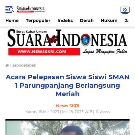
Home
Terpopuler
Indeks
Derah
Hukum
Jab
›
Jabodetabek
Acara Pelepasan Siswa Siswi SMAN
1 Parungpanjang Berlangsung
Meriah
News SKRI
Kamis, 18 Mei 2023 | Mei 18, 2023 WIB |
0
Views