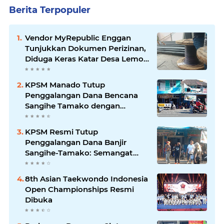
Berita Terpopuler
Vendor MyRepublic Enggan
Tunjukkan Dokumen Perizinan,
Diduga Keras Katar Desa Lemo
Disebut Handle Kordinasi
KPSM Manado Tutup
Penggalangan Dana Bencana
Sangihe Tamako dengan
Semangat Tinggi, Dihadiri
Banyak Seniman Ibu Kota
KPSM Resmi Tutup
Penggalangan Dana Banjir
Sangihe-Tamako: Semangat
Kebersamaan & Solidaritas
Tetap Terjaga
8th Asian Taekwondo Indonesia
Open Championships Resmi
Dibuka