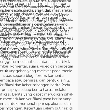
99 tentang Pers dan Kode Etik Jurnalistik.
ntuk itu Dewan Pers bersama organisasi
rs, pengelola media siber, dan masyarakat
menyusun Pedoman Pemberitaan Media
er sebagai berikut: 1. Ruang Lingkup Media
Siber adalah segala bentuk media yang
menggunakan wahana internet dan
melaksanakan kegiatan jurnalistik, serta
menuhi persyaratan Undang-Undang Pers
dan Standar Perusahaan Pers yang
tetapkan Dewan Pers. Isi Buatan Pengguna
User Generated Content) adalah segala isi
yang dibuat dan atau dipublikasikan oleh
engguna media siber, antara lain, artikel,
mbar, komentar, suara, video dan berbagai
ntuk unggahan yang melekat pada media
siber, seperti blog, forum, komentar
embaca atau pemirsa, dan bentuk lain. 2.
erifikasi dan keberimbangan berita Pada
prinsipnya setiap berita harus melalui
ifikasi. Berita yang dapat merugikan pihak
in memerlukan verifikasi pada berita yang
ama untuk memenuhi prinsip akurasi dan
berimbangan. Ketentuan dalam butir (a) di