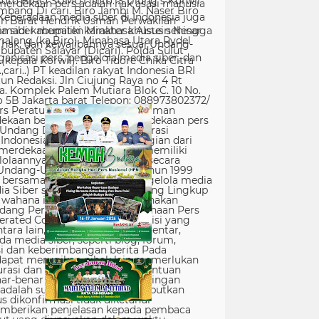
erdekaan pers adalah hak asasi manusia
Keberadaan media siber di Indonesia juga
 siber memiliki karakter khusus sehingga
hak, dan kewajibannya sesuai Undang-
nisasi pers, pengelola media siber, dan