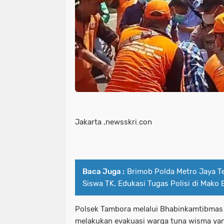
Jakarta ,newsskri.con
Baca Juga :
Brimob Polda Metro Jaya T
Siswa TK, Edukasi Tugas Polisi di Mako 
Polsek Tambora melalui Bhabinkamtibmas k
melakukan evakuasi warga tuna wisma yang