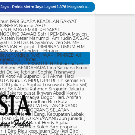
Bakti Kesehatan Kodam Jaya - Polda Metro Jaya Layani 1.876 Masyarakat di Monas
Dit Samapta Polda Metro Jaya Kerahkan Personel Bantu Tangani Kebakaran Gedung Bapenda
tik, yang ditempatkan secara terang dan jelas. Media siber mewajibkan setiap pengguna untuk melakukan registrasi keanggotaan dan melakukan proses log-in terlebih dahulu untuk dapat mempublikasikan semua bentuk Isi Buatan Pengguna. Ketentuan mengenai log-in akan diatur lebih lanjut. Dalam registrasi tersebut, media siber mewajibkan pengguna memberi persetujuan tertulis bahwa Isi Buatan Pengguna yang dipublikasikan: Tidak memuat isi bohong, fitnah, sadis dan cabul; Tidak memuat isi yang mengandung prasangka dan kebencian terkait dengan suku, agama, ras, dan antargolongan (SARA), serta menganjurkan tindakan kekerasan; Tidak memuat isi diskriminatif atas dasar perbedaan jenis kelamin dan bahasa, serta tidak merendahkan martabat orang lemah, miskin, sakit, cacat jiwa, atau cacat jasmani. Media siber memiliki kewenangan mutlak untuk mengedit atau menghapus Isi Buatan Pengguna yang bertentangan dengan butir (c). Media siber wajib menyediakan mekanisme pengaduan Isi Buatan Pengguna yang dinilai melanggar ketentuan pada butir (c). Mekanisme tersebut harus disediakan di tempat yang dengan mudah dapat diakses pengguna. Media siber wajib menyunting, menghapus, dan melakukan tindakan koreksi setiap Isi Buatan Pengguna yang dilaporkan dan melanggar ketentuan butir (c), sesegera mungkin secara proporsional selambat-lambatnya 2 x 24 jam setelah pengaduan diterima. Media siber yang telah memenuhi ketentuan pada butir (a), (b), (c), dan (f) tidak dibebani tanggung jawab atas masalah yang ditimbulkan akibat pemuatan isi yang melanggar ketentuan pada butir (c). Media siber bertanggung jawab atas Isi Buatan Pengguna yang dilaporkan bila tidak mengambil tindakan koreksi setelah batas waktu sebagaimana tersebut pada butir (f). 4. Ralat, Koreksi, dan Hak Jawab Ralat, koreksi, dan hak jawab mengacu pada Undang-Undang Pers, Kode Etik Jurnalistik, dan Pedoman Hak Jawab yang ditetapkan Dewan Pers. Ralat, koreksi dan atau hak jawab wajib ditautkan pada berita yang diralat, dikoreksi atau yang diberi hak jawab. Di setiap berita ralat, koreksi, dan hak jawab wajib dicantumkan waktu pemuatan ralat, koreksi, dan atau hak jawab tersebut. Bila suatu berita media siber tertentu disebarluaskan media siber lain, maka: Tanggung jawab media siber pembuat berita terbatas pada berita yang dipublikasikan di media siber tersebut atau media siber yang berada di bawah otoritas teknisnya; Koreksi berita yang dilakukan oleh sebuah media siber, juga harus dilakukan oleh media siber lain yang mengutip berita dari media siber yang dikoreksi itu; Media yang menyebarluaskan berita dari sebuah media siber dan tidak melakukan koreksi atas berita sesuai yang dilakukan oleh media siber pemilik dan atau pembuat berita tersebut, bertanggung jawab penuh atas semua akibat hukum dari berita yang tidak dikoreksinya itu. Sesuai dengan Undang-Undang Pers, media siber yang tidak melayani hak jawab dapat dijatuhi sanksi hukum pidana denda paling banyak Rp500.000.000 (Lima ratus juta rupiah). 5. Pencabutan Berita Berita yang sudah dipublikasikan tidak dapat dicabut karena alasan penyensoran dari pihak luar redaksi, kecuali terkait masalah SARA, kesusilaan, masa depan anak, pengalaman traumatik korban atau berdasarkan pertimbangan khusus lain yang ditetapkan Dewan Pers. Media siber lain wajib mengikuti pencabutan kutipan berita dari media asal yang telah dicabut. Pencabutan berita wajib disertai dengan alasan pencabutan dan diumumkan kepada publik. 6. Iklan Media siber wajib membedakan dengan tegas antara produk berita dan iklan. Setiap berita/artikel/isi yang merupakan iklan dan atau isi berbayar wajib mencantumkan keterangan ”advertorial”, ”iklan”, ”ads”, ”spons
Brimob Polda Metro Jaya Bantu Penanganan Kebakaran Gedung Bapenda DKI
 Vietnam terkait izin tinggal
Bahu Membahu Demi Desa Sehat, Satgas TMMD Bersama Warga Bersihkan Saluran Air
Polri Pastikan Proses Pemeriksaan Personel di Aceh Dilaksanakan Secara Profesional dan Transparan
Kondisi Makam Pahlawan Nasional Tuanku Imam Bonjol Dikeluhkan, Masyarakat Harap Pemerintah Segera Lakukan Pembenahan
PWI Kota Tangerang Serahkan SK ke Kesbangpol, Wawan Fauzi: Peran Media Bisa Berdampak Besar hingga Fatal
Bapenda) Kabupaten Bekasi bersama sejumlah instansi terkait menggelar operasi
35.936 Anak Muda Main Bareng di Kapolri Cup 2026, Wakapolri: Jangan Cuma Jadi Penonton, Jadilah Talenta Digital