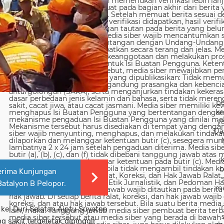
be
ke
y
Da
b
erima Kunjungan
Batalyon B Pelopor.
me
el Duri Selatan Aiptu Suyatno
 sakit tergeletak dipinggir