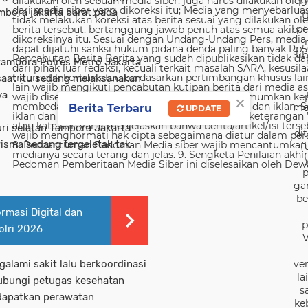
19
mbora jakarta barat pada
U
pe
Sib
tambora Polres Metro Jakarta
saat itu sedang melaksanakan
ya
×
me
Berita Terbaru
UPDATE
uri selatan Tambora Jakarta
di
sma sedang tergeletak tak
(
p
ga
be
rmasi Digital dan
p
lri 2026
V
ver
alami sakit lalu berkoordinasi
la
ubungi petugas kesehatan
s
ndapatkan perawatan
ke