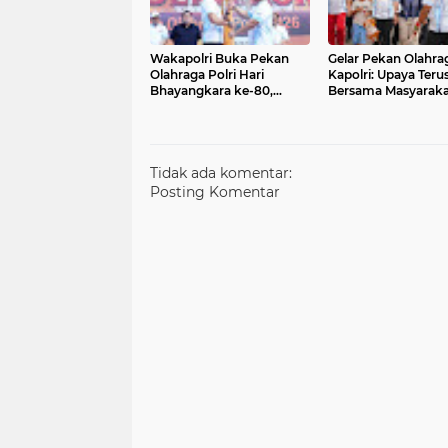
Wakapolri Buka Pekan
Gelar Pekan Olahra
Olahraga Polri Hari
Kapolri: Upaya Teru
Bhayangkara ke-80,
Bersama Masyaraka
Tegaskan Semangat “Polri
Jelang Hari Bhayan
untuk Masyaraka
ke-80
Tidak ada komentar:
Posting Komentar