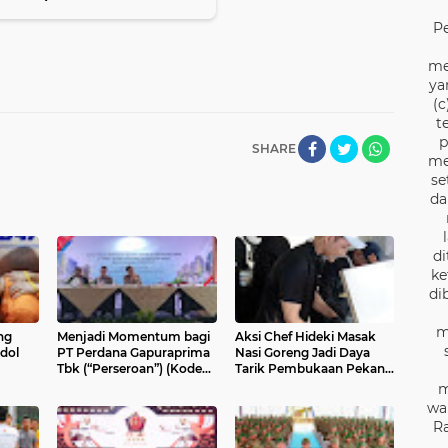
P
me
ya
(c
t
p
SHARE
me
se
da
di
ke
di
m
ng
Menjadi Momentum bagi
Aksi Chef Hideki Masak
dol
PT Perdana Gapuraprima
Nasi Goreng Jadi Daya
Tbk (“Perseroan”) (Kode
Tarik Pembukaan Pekan
Saham: GPRA),
Olahraga Polri 2026
m
wa
Ra