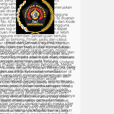
Peraturan Dewan Pers Pedoman
Pemberitaan Media Siber Kemerdekaan
rpendapat, kemerdekaan berekspresi, dan
merdekaan pers adalah hak asasi manusia
ang dilindungi Pancasila, Undang-Undang
sar 1945, dan Deklarasi Universal Hak Asasi
Manusia PBB. Keberadaan media siber di
Indonesia juga merupakan bagian dari
kemerdekaan berpendapat, kemerdekaan
erekspresi, dan kemerdekaan pers. Media
siber memiliki karakter khusus sehingga
merlukan pedoman agar pengelolaannya
dapat dilaksanakan secara profesional,
memenuhi fungsi, hak, dan kewajibannya
sesuai Undang-Undang Nomor 40 Tahun