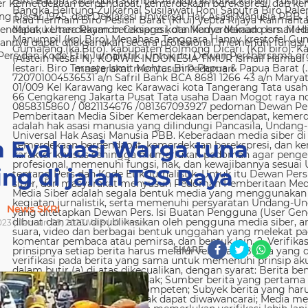
 Kemerdekaan berpendapat, kemerdekaan berekspresi, dan kem
g Dasar 1945, dan Deklarasi Universal Hak Asasi Manusia PBB. 
ndapat, kemerdekaan berekspresi, dan kemerdekaan pers. Media
nya dapat dilaksanakan secara profesional, memenuhi fungsi, 
s dan Kode Etik Jurnalistik. Untuk itu Dewan Persbersama orga
masyarakat menyusun Pedoman
 Evaluasi Warga tuna
ng di jalan TSS Raya
News SKRI
023 | Januari 09, 2023 WIB |
0
Views
SHARE