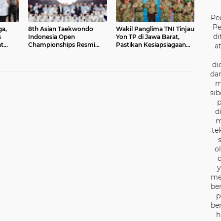
Pe
Pe
ga,
8th Asian Taekwondo
Wakil Panglima TNI Tinjau
di
s
Indonesia Open
Yon TP di Jawa Barat,
t
Championships Resmi
Pastikan Kesiapsiagaan
a
gkara
Dibuka
Satuan
di
dan
m
sib
p
d
m
te
o
d
y
me
be
p
be
h