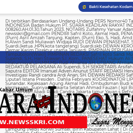
Di terbitkan Berdasarkan Undang-Undang PERS Nomor40 Tahun 1999 SUARA KEADILAN RAKYAT INDONESIA Badan Hukum PT. SUARA KEADILAN RAKYAT INDONESIA Nomor AHU-008260.AH.01.30.Tahun 2023. NOTARIS Zulfahmy Yanuar Adam, S.H, M.Kn EMAIL REDAKSI newsskri@gmail.com PENDIRI Safril Koto, Akmal Hadi, PENANGGUNG JAWAB Safril PEMBINA Mayjen (Purn) Asril Amzah Tanjung. Kapten. (Purn) Eko. S. Hadi. Amd Alstein Nesar Manumpil Amirudin ZA,S.AG H.Alwin Sandi Muliawan Widjaja RUDI DEWAN PENASEHAT. Syafril, SH Drs H. Syakrowi zen SH. MH . Suardi.(ketua ,HPN.kota tangerang) Suardi.skb DEWAN KEROHANIAN H. gojali. PIMPINAN UMUM H.M Qemar Karim Direktur utama Januardi. PIMPINAN PERUSAHAAN Maya Sundari. Helmina Tampubolon(Wakil) PIMPINAN REDAKSI Safril koto Sandi Muliawan widjaja (wkl). WAKIl PIMRED Ali Supendi, S.H., Hari Stiawan S.I .Kom., PANESEHAT Hukum Ali Supendi, S.H Imas Hilatunnisyah,SH.MM.MSi Rudi Afriansa ,SH. LITBANG Afriliana REDAKTUR EXSKUTIF H Muhamad cen REDAKTUR PELAKSANA Ali Supendi, S.H SEKRETARIS Arsifah A,Asmi. BENDAHARA Fina Safriana Ismail Saputra EDITOR Imanuel Adven Anunut STAFF REDAKSI Hendri Deliya febriani Sophia Trisnawati Investigasi Randi candra Ardi Anan, SH. DEWAN REDAKSI Safril Koto Ali Supendi, SH Akmal Hadi Liputan Istana Presiden . Dahlia Febriyani KOORDINATOR LIPUTA Nurul, A MPR, DPR RI Irin kemas Eri Sunandar. Kejaksaan Agung Akmal Hadi. Ombudsman Budi k. DKI jakarta Sophia Trisnawati (Ka.korwil) Hermawan . Supriyadi. Jakarta Selatan Ahmad Fauzan ( kpl Biro). Soli AbdulRahman Sirojudin Jakarta barat Ikhwan Abadi Randi Candra Jakarta timur Yayan s Refnaldi Jakarta pusat Ikhwan Abadi Korwil Banten Samsul Bahri (kpl kowil) Wirson risman Indra joni . Biro kab/kota madya Bogor Hari. Arsifah KordinatorTangerang raya Rizwan Aidil ( kpl. Perwakilan). Boy Alexander Ramadhan Biro kota Tangerang Wisnu Wardana(kpl). Irin Kamas Andriyano Anugrah Rinaldi KABUPATEN TANGERANG Wisnu Wardana (kpl) Nuriyaman David Natanael Manik Sufriadi Sinaga TANGERANG SELATAN Dirman(kpl Biro) Sargono Propinsi Banten Syamsu Bahri ( kpl korwil) Hendri Eeng. Kabupaten Lebak Syamsul B. BIRO kota Bogor Jon BIRO PANDEGLANG Yusron (Kabiro) BIRO KARAWANG Jun junaidi ( kpl Biro) Ugi . BIRO KUNINGAN Nurhadi BIRO INDRAMAYU Afifuddin Jawa Barat Herdy Sijabat (kapowil). BIRO JAWA TIMUR Sofiyan Saful Bahi Biro malang kab/kota Ahmad Soleh Biro propinsi Lampung (Nedi) Korwil Sumsel. Birin Kabupaten Lahat ( Di cari ) Biro Riau kepulauan Edy (kpl Biro) Biro Batam Safarudin Sumbar Afrizon koto(ka korwil) Yusril koto BIRO SUMUT Toto. S Ulung s Korwil Bangka Belitung Zulkarnai Susilawati Roni Saputra Biro Palembang Di cari. Biro Jambi M. Naser Biro Riau Hermain Biro Pesisir Barat (Krui) yepta Rijaya Kalimantan Barat Hendrik Usman Perwakilan Maluku Utara Raymon Caniago kota Madya Manado Ismail Hamadi kabupaten Minahasa Alstein Nesar Manumpil (kpl Biro) Menahasa Tenggara Hanny krestofel Gumalang (ka.Biro). Minahasa Utara Rydel Gumalang.(ka.Biro). kabupaten Bolmong Dicari. (Kpl biro). Kabupaten Salayar (Dicari). Polda Sulut (Alstein Nesar N). KORWIL INDONESIA TIMUR Ismail Hamadi .(kepala Korwil). Biro Tidore Chika Citra lestari. Biro Ternate Ismit Mohtar Biro Papua & Papua Barat (..,cari..) PT keadilan rakyat Indonesia BRI 720701004536531 a/n Safril Bank BCA 8681 1266 43 a/n Maryatun Redaksi. Jln Ciujung Raya no 4 Rt 01/009 Kel Karawang kec Karawaci kota Tangerang Tata usaha. Komplek Palem Mutiara Blok C. 10 No. 66 Cengkareng Jakarta Pusat Tata usaha Daan Mogot raya no 5B Jakarta barat Telepon: 088973802372/ 0858315860 / 0821134676 /081367093927 pedoman Dewan Pers Peraturan Dewan Pers Pedoman Pemberitaan Media Siber Kemerdekaan berpendapat, kemerdekaan berekspresi, dan kemerdekaan pers adalah hak asasi manusia yang dilindungi Pancasila, Undang-Undang Dasar 1945, dan Deklarasi Universal Hak Asasi Manusia PBB. Keberadaan media siber di Indonesia juga merupakan bagian dari kemerdekaan berpendapat, kemerdekaan berekspresi, dan kemerdekaan pers. Media siber memiliki karakter khusus sehingga memerlukan pedoman agar pengelolaannya dapat dilaksanakan secara profesional, memenuhi fungsi, hak, dan kewajibannya sesuai Undang-Undang Nomor 40 Tahun 1999 tentang Pers dan Kode Etik Jurnalistik. Untuk itu Dewan Pers bersama organisasi pers, pengelola media siber, dan masyarakat menyusun Pedoman Pemberitaan Media Siber sebagai berikut: 1. Ruang Lingkup Media Siber adalah segala bentuk media yang menggunakan wahana internet dan melaksanakan kegiatan jurnalistik, serta memenuhi persyaratan Undang-Undang Pers dan Standar Perusahaan Pers yang ditetapkan Dewan Pers. Isi Buatan Pengguna (User Generated Content) adalah segala isi yang dibuat dan atau dipublikasikan oleh pengguna media siber, antara lain, artikel, gambar, komentar, suara, video dan berbagai bentuk unggahan yang melekat pada media siber, seperti blog, forum, komentar pembaca atau pemirsa, dan bentuk lain. 2. Verifikasi dan keberimbangan berita Pada prinsipnya setiap berita harus melalui verifikasi. Berita yang dapat merugikan pihak lain memerlukan verifikasi pada berita yang sama untuk memenuhi prinsip akurasi dan keberimbangan. Ketentuan dalam butir (a) di atas dikecualikan, dengan syarat: Berita benar-benar mengandung kepentingan publik yang bersifat mendesak; Sumber berita yang pertama adalah sumber yang jelas disebutkan identitasnya, kredibel dan kompeten; Subyek berita yang harus dikonfirmasi tidak diketahui keberadaannya dan atau tidak dapat diwawancarai; Media memberikan penjelasan kepada pembaca bahwa berita tersebut masih memerlukan verifikasi lebih lanjut yang diupayakan dalam waktu secepatnya. Penjelasan dimuat pada bagian akhir dari berita yang sama, di dalam kurung dan menggunakan huruf miring. Setelah memuat berita sesuai dengan butir (c), media wajib meneruskan upaya verifikasi, dan setelah verifikasi didapatkan, hasil verifikasi dicantumkan pada berita pemutakhiran (update) dengan tautan pada berita yang belum terverifikasi. 3. Isi Buatan Pengguna (User Generated Content) Media siber wajib mencantumkan syarat dan ketentuan mengenai Isi Buatan Pengguna yang tidak bertentangan dengan Undang-Undang No. 40 tahun 1999 tentang Pers dan Kode Etik Jurnalis
Imigrasi deportasi 25 WN