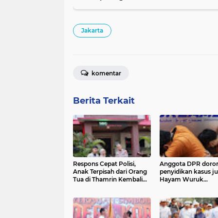
Jakarta
komentar
Berita Terkait
Respons Cepat Polisi,
Anggota DPR doro
Anak Terpisah dari Orang
penyidikan kasus ju
Tua di Thamrin Kembali
Hayam Wuruk
ke Pelukan Keluarga
dikembangkan