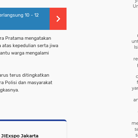
y
Un
rlangsung 10 - 12
tra Pratama mengatakan
un
atas kepedulian serta jiwa
I
bantu warga mengalami
re
rus terus ditingkatkan
ra Polisi dan masyarakat
ya
ngkasnya.
an
me
s
s
 JIExspo Jakarta