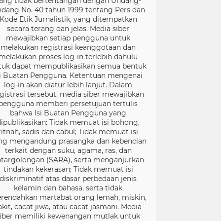
ang tidak bertentangan dengan Undang-
dang No. 40 tahun 1999 tentang Pers dan
Kode Etik Jurnalistik, yang ditempatkan
secara terang dan jelas. Media siber
mewajibkan setiap pengguna untuk
melakukan registrasi keanggotaan dan
melakukan proses log-in terlebih dahulu
tuk dapat mempublikasikan semua bentuk
si Buatan Pengguna. Ketentuan mengenai
log-in akan diatur lebih lanjut. Dalam
gistrasi tersebut, media siber mewajibkan
pengguna memberi persetujuan tertulis
bahwa Isi Buatan Pengguna yang
dipublikasikan: Tidak memuat isi bohong,
fitnah, sadis dan cabul; Tidak memuat isi
ng mengandung prasangka dan kebencian
terkait dengan suku, agama, ras, dan
targolongan (SARA), serta menganjurkan
tindakan kekerasan; Tidak memuat isi
diskriminatif atas dasar perbedaan jenis
kelamin dan bahasa, serta tidak
rendahkan martabat orang lemah, miskin,
akit, cacat jiwa, atau cacat jasmani. Media
iber memiliki kewenangan mutlak untuk