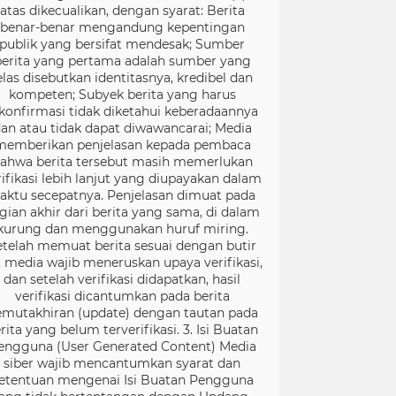
atas dikecualikan, dengan syarat: Berita
benar-benar mengandung kepentingan
publik yang bersifat mendesak; Sumber
berita yang pertama adalah sumber yang
elas disebutkan identitasnya, kredibel dan
kompeten; Subyek berita yang harus
konfirmasi tidak diketahui keberadaannya
an atau tidak dapat diwawancarai; Media
memberikan penjelasan kepada pembaca
ahwa berita tersebut masih memerlukan
rifikasi lebih lanjut yang diupayakan dalam
aktu secepatnya. Penjelasan dimuat pada
gian akhir dari berita yang sama, di dalam
kurung dan menggunakan huruf miring.
etelah memuat berita sesuai dengan butir
), media wajib meneruskan upaya verifikasi,
dan setelah verifikasi didapatkan, hasil
verifikasi dicantumkan pada berita
mutakhiran (update) dengan tautan pada
rita yang belum terverifikasi. 3. Isi Buatan
engguna (User Generated Content) Media
siber wajib mencantumkan syarat dan
etentuan mengenai Isi Buatan Pengguna