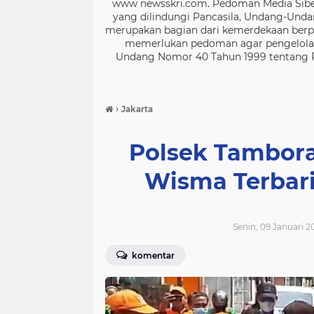
www newsskri.com. Pedoman Media Siber
yang dilindungi Pancasila, Undang-Undan
merupakan bagian dari kemerdekaan berpe
memerlukan pedoman agar pengelolaan
Undang Nomor 40 Tahun 1999 tentang Per
›
Jakarta
Polsek Tambora
Wisma Terbari
Senin, 09 Januari 2
komentar