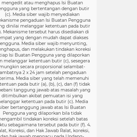
mengedit atau menghapus Isi Buatan
engguna yang bertentangan dengan butir
(c). Media siber wajib menyediakan
kanisme pengaduan Isi Buatan Pengguna
ng dinilai melanggar ketentuan pada butir
). Mekanisme tersebut harus disediakan di
empat yang dengan mudah dapat diakses
engguna. Media siber wajib menyunting,
nghapus, dan melakukan tindakan koreksi
tiap Isi Buatan Pengguna yang dilaporkan
n melanggar ketentuan butir (c), sesegera
mungkin secara proporsional selambat-
lambatnya 2 x 24 jam setelah pengaduan
terima. Media siber yang telah memenuhi
tentuan pada butir (a), (b), (c), dan (f) tidak
bebani tanggung jawab atas masalah yang
ditimbulkan akibat pemuatan isi yang
elanggar ketentuan pada butir (c). Media
siber bertanggung jawab atas Isi Buatan
Pengguna yang dilaporkan bila tidak
engambil tindakan koreksi setelah batas
ktu sebagaimana tersebut pada butir (f). 4.
lat, Koreksi, dan Hak Jawab Ralat, koreksi,
dan hak jawab mengacu pada Undang-