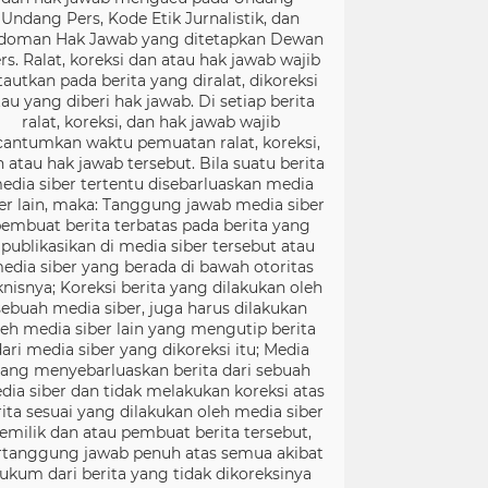
Undang Pers, Kode Etik Jurnalistik, dan
doman Hak Jawab yang ditetapkan Dewan
rs. Ralat, koreksi dan atau hak jawab wajib
tautkan pada berita yang diralat, dikoreksi
tau yang diberi hak jawab. Di setiap berita
ralat, koreksi, dan hak jawab wajib
cantumkan waktu pemuatan ralat, koreksi,
 atau hak jawab tersebut. Bila suatu berita
edia siber tertentu disebarluaskan media
er lain, maka: Tanggung jawab media siber
embuat berita terbatas pada berita yang
ipublikasikan di media siber tersebut atau
edia siber yang berada di bawah otoritas
knisnya; Koreksi berita yang dilakukan oleh
sebuah media siber, juga harus dilakukan
leh media siber lain yang mengutip berita
ari media siber yang dikoreksi itu; Media
ang menyebarluaskan berita dari sebuah
dia siber dan tidak melakukan koreksi atas
rita sesuai yang dilakukan oleh media siber
emilik dan atau pembuat berita tersebut,
rtanggung jawab penuh atas semua akibat
ukum dari berita yang tidak dikoreksinya