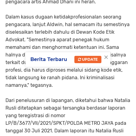
pengacara artis Ahmad Dhani ini heran.
Dalam kasus dugaan ketidakprofesionalan seorang
pengacara, lanjut Aldwin, hal semacam itu semestinya
diselesaikan terlebih dahulu di Dewan Kode Etik
Advokat. "Semestinya aparat penegak hukum
memahami dan menghormati ketentuan ini. Sama
×
halnya di lembaga penegak hukum lainnya, misalnya
Berita Terbaru
UPDATE
terkait dugaan seorang polisi melakukan pelanggaran
profesi, dia harus diproses melalui sidang kode etik,
tidak langsung ke ranah pidana. Ini kriminalisasi
namanya," tegasnya.
Dari penelusuran di lapangan, diketahui bahwa Natalia
Rusli ditetapkan sebagai tersangka berdasar laporan
yang teregistrasi di nomor
LP/B/3677/VII/2021/SPKT/POLDA METRO JAYA pada
tanggal 30 Juli 2021. Dalam laporan itu Natalia Rusli