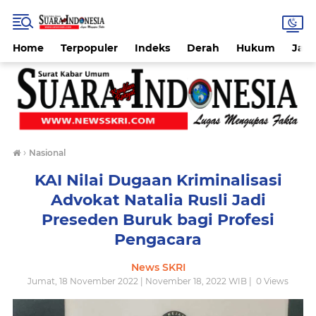
Home
Terpopuler
Indeks
Derah
Hukum
Jab
›
Nasional
KAI Nilai Dugaan Kriminalisasi
Advokat Natalia Rusli Jadi
Preseden Buruk bagi Profesi
Pengacara
News SKRI
Jumat, 18 November 2022 | November 18, 2022 WIB |
0
Views