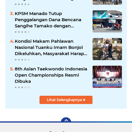
Kebersamaan & Solidaritas
Tetap Terjaga
KPSM Manado Tutup
Penggalangan Dana Bencana
Sangihe Tamako dengan
Semangat Tinggi, Dihadiri
Banyak Seniman Ibu Kota
Kondisi Makam Pahlawan
Nasional Tuanku Imam Bonjol
Dikeluhkan, Masyarakat Harap
Pemerintah Segera Lakukan
Pembenahan
8th Asian Taekwondo Indonesia
Open Championships Resmi
Dibuka
Lihat Selengkapnya