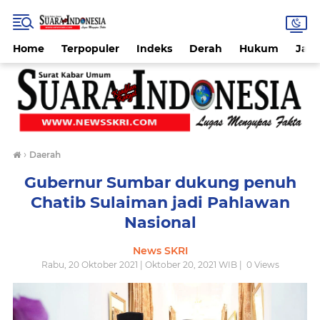
Home
Terpopuler
Indeks
Derah
Hukum
Jab
›
Daerah
Gubernur Sumbar dukung penuh
Chatib Sulaiman jadi Pahlawan
Nasional
News SKRI
Rabu, 20 Oktober 2021 | Oktober 20, 2021 WIB |
0
Views