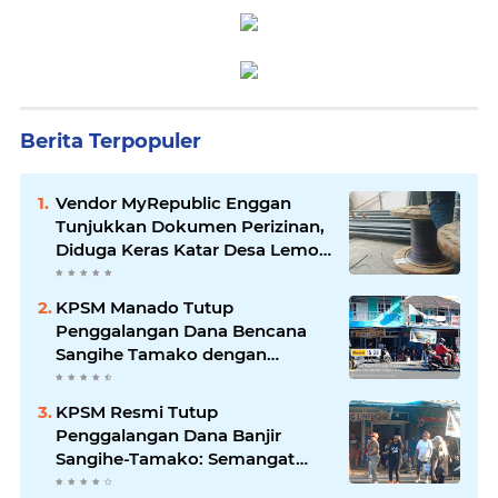
Berita Terpopuler
Vendor MyRepublic Enggan
Tunjukkan Dokumen Perizinan,
Diduga Keras Katar Desa Lemo
Disebut Handle Kordinasi
KPSM Manado Tutup
Penggalangan Dana Bencana
Sangihe Tamako dengan
Semangat Tinggi, Dihadiri
Banyak Seniman Ibu Kota
KPSM Resmi Tutup
Penggalangan Dana Banjir
Sangihe-Tamako: Semangat
Kebersamaan & Solidaritas