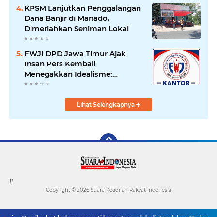
Tetap Terjaga
KPSM Lanjutkan Penggalangan
Dana Banjir di Manado,
Dimeriahkan Seniman Lokal
FWJI DPD Jawa Timur Ajak
Insan Pers Kembali
Menegakkan Idealisme:
"Menjadi Penulis Bukan
Mengkhotbahkan Kebenaran
Lihat Selengkapnya
#
Copyright ©
2026 Suara Keadilan Rakyat Indonesia