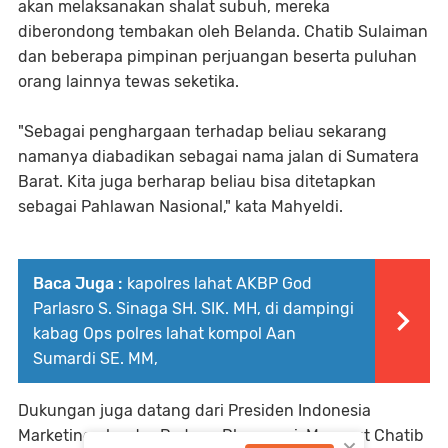
akan melaksanakan shalat subuh, mereka
diberondong tembakan oleh Belanda. Chatib Sulaiman
dan beberapa pimpinan perjuangan beserta puluhan
orang lainnya tewas seketika.
"Sebagai penghargaan terhadap beliau sekarang
namanya diabadikan sebagai nama jalan di Sumatera
Barat. Kita juga berharap beliau bisa ditetapkan
sebagai Pahlawan Nasional," kata Mahyeldi.
Baca Juga :
kapolres lahat AKBP God
Parlasro S. Sinaga SH. SIK. MH, di dampingi
kabag Ops polres lahat kompol Aan
Sumardi SE. MM,
Dukungan juga datang dari Presiden Indonesia
Marketing chapter Padang Dharmawi. Menurut Chatib
×