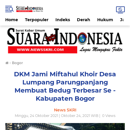
Home
Terpopuler
Indeks
Derah
Hukum
Jab
›
Bogor
DKM Jami Miftahul Khoir Desa
Lumpang Parungpanjang
Membuat Bedug Terbesar Se -
Kabupaten Bogor
News SKRI
Minggu, 24 Oktober 2021 | Oktober 24, 2021 WIB |
0
Views