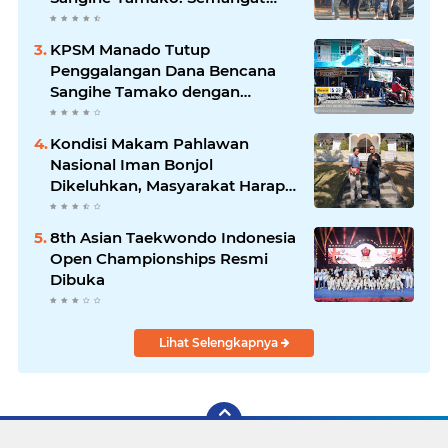
Kebersamaan & Solidaritas
Tetap Terjaga
KPSM Manado Tutup
Penggalangan Dana Bencana
Sangihe Tamako dengan
Semangat Tinggi, Dihadiri
Banyak Seniman Ibu Kota
Kondisi Makam Pahlawan
Nasional Iman Bonjol
Dikeluhkan, Masyarakat Harap
Pemerintah Segera Lakukan
Pembenahan
8th Asian Taekwondo Indonesia
Open Championships Resmi
Dibuka
Lihat Selengkapnya