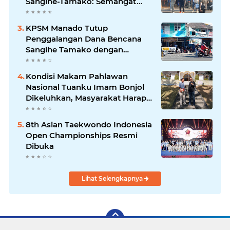
Sangihe-Tamako: Semangat
Kebersamaan & Solidaritas
Tetap Terjaga
KPSM Manado Tutup
Penggalangan Dana Bencana
Sangihe Tamako dengan
Semangat Tinggi, Dihadiri
Banyak Seniman Ibu Kota
Kondisi Makam Pahlawan
Nasional Tuanku Imam Bonjol
Dikeluhkan, Masyarakat Harap
Pemerintah Segera Lakukan
Pembenahan
8th Asian Taekwondo Indonesia
Open Championships Resmi
Dibuka
Lihat Selengkapnya