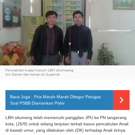
Perwakilan kuasa hukum LBH situmeang
Kiri Daniel dan kanan Ali Supendi
Baca Juga :
Pria Marah-Marah Ditegur Petugas
Soal PSBB Diamankan Polisi
LBH situmeng telah memenuhi panggilan JPU ke PN tangerang
kota, (26/9) untuk sidang lanjutan terkait kasus pencabulan Anak
di bawah umur, yang dilakukan oleh (DK) terhadap Anak tirinya