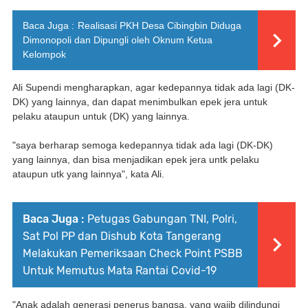
Baca Juga :
Realisasi PKH Desa Cibingbin Diduga
Dimonopoli dan Dipungli oleh Oknum Ketua
Kelompok
Ali Supendi mengharapkan, agar kedepannya tidak ada lagi (DK-
DK) yang lainnya, dan dapat menimbulkan epek jera untuk
pelaku ataupun untuk (DK) yang lainnya.
"saya berharap semoga kedepannya tidak ada lagi (DK-DK)
yang lainnya, dan bisa menjadikan epek jera untk pelaku
ataupun utk yang lainnya", kata Ali.
Baca Juga :
Petugas Gabungan TNI, Polri,
Sat Pol PP dan Dishub Kota Tangerang
Melakukan Pemeriksaan Check Point PSBB
Untuk Memutus Mata Rantai Covid-19
"Anak adalah generasi penerus bangsa, yang wajib dilindungi