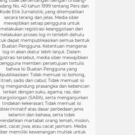
ang tidak bertentangan dengan Undang-
dang No. 40 tahun 1999 tentang Pers dan
Kode Etik Jurnalistik, yang ditempatkan
secara terang dan jelas. Media siber
mewajibkan setiap pengguna untuk
melakukan registrasi keanggotaan dan
melakukan proses log-in terlebih dahulu
tuk dapat mempublikasikan semua bentuk
si Buatan Pengguna. Ketentuan mengenai
log-in akan diatur lebih lanjut. Dalam
gistrasi tersebut, media siber mewajibkan
pengguna memberi persetujuan tertulis
bahwa Isi Buatan Pengguna yang
dipublikasikan: Tidak memuat isi bohong,
fitnah, sadis dan cabul; Tidak memuat isi
ng mengandung prasangka dan kebencian
terkait dengan suku, agama, ras, dan
targolongan (SARA), serta menganjurkan
tindakan kekerasan; Tidak memuat isi
diskriminatif atas dasar perbedaan jenis
kelamin dan bahasa, serta tidak
rendahkan martabat orang lemah, miskin,
akit, cacat jiwa, atau cacat jasmani. Media
iber memiliki kewenangan mutlak untuk