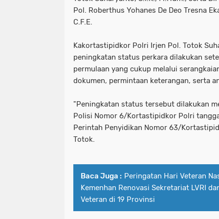
Pol. Roberthus Yohanes De Deo Tresna Eka T
C.F.E.
Kakortastipidkor Polri Irjen Pol. Totok S
peningkatan status perkara dilakukan set
permulaan yang cukup melalui serangkaia
dokumen, permintaan keterangan, serta ana
"Peningkatan status tersebut dilakukan me
Polisi Nomor 6/Kortastipidkor Polri tangga
Perintah Penyidikan Nomor 63/Kortastipidk
Totok.
Baca Juga :
Peringatan Hari Veteran Na
Kemenhan Renovasi Sekretariat LVRI d
Veteran di 19 Provinsi