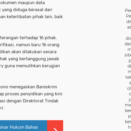
n dokumen maupun data
t yang diduga berasal dari
Pe
Pe
n keterlibatan pihak lain, baik
di
a
eterangan terhadap 16 pihak.
di
dan
ifikasi, namun baru 16 orang
m
dikan akan dilakukan secara
sib
hak yang bertanggung jawab
p
ry guna memulihkan kerugian
d
m
te
ntono menegaskan Bareskrim
o
d
p proses penyidikan yang kini
y
asi dengan Direktorat Tindak
me
ri.
be
p
be
h
minar Hukum Bahas