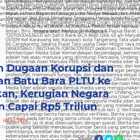
 Kemerdekaan berpendapat, kemerdekaan berekspresi, dan kem
g Dasar 1945, dan Deklarasi Universal Hak Asasi Manusia PBB. 
ndapat, kemerdekaan berekspresi, dan kemerdekaan pers. Media
nya dapat dilaksanakan secara profesional, memenuhi fungsi, 
s dan Kode Etik Jurnalistik. Untuk itu Dewan Persbersama orga
masyarakat menyusun Pedoman
an Dugaan Korupsi dan
n Batu Bara PLTU ke
kan, Kerugian Negara
n Capai Rp5 Triliun
News SKRI
026 | Juli 06, 2026 WIB |
0
Views
SHARE