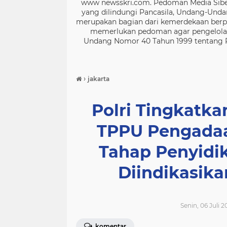
www newsskri.com. Pedoman Media Siber
yang dilindungi Pancasila, Undang-Undan
merupakan bagian dari kemerdekaan berpe
memerlukan pedoman agar pengelolaan
Undang Nomor 40 Tahun 1999 tentang Per
›
jakarta
Polri Tingkatk
TPPU Pengadaa
Tahap Penyidi
Diindikasika
Senin, 06 Juli 2
komentar