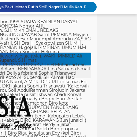
Kodim 1714/PJ Gelar Karya Bakti Merah Putih SMP Negeri 1 Mulia Kab. Puncak Jaya
Keluarga Sutrimo Serahkan Proses Penelusuran Penyebab Kematian kepada Kepolisian
tik, yang ditempatkan secara terang dan jelas. Media siber mewajibkan setiap pengguna untuk melakukan registrasi keanggotaan dan melakukan proses log-in terlebih dahulu untuk dapat mempublikasikan semua bentuk Isi Buatan Pengguna. Ketentuan mengenai log-in akan diatur lebih lanjut. Dalam registrasi tersebut, media siber mewajibkan pengguna memberi persetujuan tertulis bahwa Isi Buatan Pengguna yang dipublikasikan: Tidak memuat isi bohong, fitnah, sadis dan cabul; Tidak memuat isi yang mengandung prasangka dan kebencian terkait dengan suku, agama, ras, dan antargolongan (SARA), serta menganjurkan tindakan kekerasan; Tidak memuat isi diskriminatif atas dasar perbedaan jenis kelamin dan bahasa, serta tidak merendahkan martabat orang lemah, miskin, sakit, cacat jiwa, atau cacat jasmani. Media siber memiliki kewenangan mutlak untuk mengedit atau menghapus Isi Buatan Pengguna yang bertentangan dengan butir (c). Media siber wajib menyediakan mekanisme pengaduan Isi Buatan Pengguna yang dinilai melanggar ketentuan pada butir (c). Mekanisme tersebut harus disediakan di tempat yang dengan mudah dapat diakses pengguna. Media siber wajib menyunting, menghapus, dan melakukan tindakan koreksi setiap Isi Buatan Pengguna yang dilaporkan dan melanggar ketentuan butir (c), sesegera mungkin secara proporsional selambat-lambatnya 2 x 24 jam setelah pengaduan diterima. Media siber yang telah memenuhi ketentuan pada butir (a), (b), (c), dan (f) tidak dibebani tanggung jawab atas masalah yang ditimbulkan akibat pemuatan isi yang melanggar ketentuan pada butir (c). Media siber bertanggung jawab atas Isi Buatan Pengguna yang dilaporkan bila tidak mengambil tindakan koreksi setelah batas waktu sebagaimana tersebut pada butir (f). 4. Ralat, Koreksi, dan Hak Jawab Ralat, koreksi, dan hak jawab mengacu pada Undang-Undang Pers, Kode Etik Jurnalistik, dan Pedoman Hak Jawab yang ditetapkan Dewan Pers. Ralat, koreksi dan atau hak jawab wajib ditautkan pada berita yang diralat, dikoreksi atau yang diberi hak jawab. Di setiap berita ralat, koreksi, dan hak jawab wajib dicantumkan waktu pemuatan ralat, koreksi, dan atau hak jawab tersebut. Bila suatu berita media siber tertentu disebarluaskan media siber lain, maka: Tanggung jawab media siber pembuat berita terbatas pada berita yang dipublikasikan di media siber tersebut atau media siber yang berada di bawah otoritas teknisnya; Koreksi berita yang dilakukan oleh sebuah media siber, juga harus dilakukan oleh media siber lain yang mengutip berita dari media siber yang dikoreksi itu; Media yang menyebarluaskan berita dari sebuah media siber dan tidak melakukan koreksi atas berita sesuai yang dilakukan oleh media siber pemilik dan atau pembuat berita tersebut, bertanggung jawab penuh atas semua akibat hukum dari berita yang tidak dikoreksinya itu. Sesuai dengan Undang-Undang Pers, media siber yang tidak melayani hak jawab dapat dijatuhi sanksi hukum pidana denda paling banyak Rp500.000.000 (Lima ratus juta rupiah). 5. Pencabutan Berita Berita yang sudah dipublikasikan tidak dapat dicabut karena alasan penyensoran dari pihak luar redaksi, kecuali terkait masalah SARA, kesusilaan, masa depan anak, pengalaman traumatik korban atau berdasarkan pertimbangan khusus lain yang ditetapkan Dewan Pers. Media siber lain wajib mengikuti pencabutan kutipan berita dari media asal yang telah dicabut. Pencabutan berita wajib disertai dengan alasan pencabutan dan diumumkan kepada publik. 6. Iklan Media siber wajib membedakan dengan tegas antara produk berita dan iklan. Setiap berita/artikel/isi yang merupakan iklan dan atau isi berbayar wajib mencantumkan keterangan ”advertorial”, ”iklan”, ”ads”, ”spons
Polri: Sertifikat Prestasi Nasional Hingga Internasional Tetap Ikuti Tahapan Seleksi Rekrutmen Polri
Operasi Laut Mematikan! Ketamin 1,3 Ton Diamankan Tim Gabungan di Bintan
Kolaborasi Lanud Sjamsudin Noor dan BRI Wujudkan Generasi Hebat, Renovasi TK Angkasa 2 Hadirkan Harapan bagi Masa Depan Anak
Indonesia Berjaya Raih Juara Umum Indonesia Open 8th Asian Taekwondo Indonesia Open Championships 2026
TMMD ke-129 Bukan Sekadar Pembangunan, Semangat Nasionalisme Warga Ikut Dibangun
Percepatan Pembangunan RTLH, Anggota Satgas TMMD ke-129 Kodim 1505/Tidore Turunkan Material Semen
Ketua IESPA Ibnu Riza Apresiasi Kapolri Cup 2026: Wadah Luar Biasa, dari Polres hingga Panggung Nasional
Perkuat Budaya Keselamatan Transportasi, Kemenhub Tingkatkan Pengawasan pada Bus AKAP