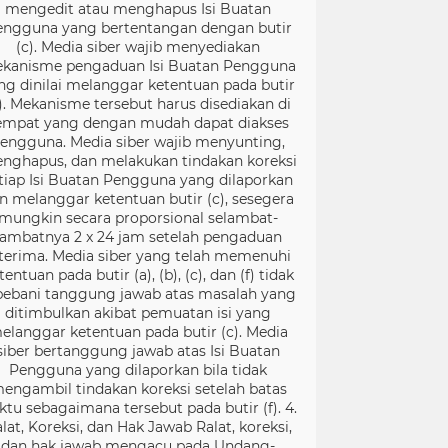
mengedit atau menghapus Isi Buatan
engguna yang bertentangan dengan butir
(c). Media siber wajib menyediakan
kanisme pengaduan Isi Buatan Pengguna
ng dinilai melanggar ketentuan pada butir
). Mekanisme tersebut harus disediakan di
empat yang dengan mudah dapat diakses
engguna. Media siber wajib menyunting,
nghapus, dan melakukan tindakan koreksi
tiap Isi Buatan Pengguna yang dilaporkan
n melanggar ketentuan butir (c), sesegera
mungkin secara proporsional selambat-
lambatnya 2 x 24 jam setelah pengaduan
terima. Media siber yang telah memenuhi
tentuan pada butir (a), (b), (c), dan (f) tidak
bebani tanggung jawab atas masalah yang
ditimbulkan akibat pemuatan isi yang
elanggar ketentuan pada butir (c). Media
siber bertanggung jawab atas Isi Buatan
Pengguna yang dilaporkan bila tidak
engambil tindakan koreksi setelah batas
ktu sebagaimana tersebut pada butir (f). 4.
lat, Koreksi, dan Hak Jawab Ralat, koreksi,
dan hak jawab mengacu pada Undang-