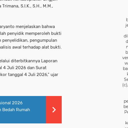
rimana, S.I.K., S.H., M.M.,
j
uharyanto menjelaskan bahwa
elah penyidik memperoleh bukti
di
n penyelidikan, pengumpulan
d
lisis awal terhadap alat bukti.
b
ve
lalui diterbitkannya Laporan
w
l 4 Juli 2026 dan Surat
ba
or tanggal 4 Juli 2026," ujar
S
(c
pe
sional 2026
be
an Bedah Rumah
P
k