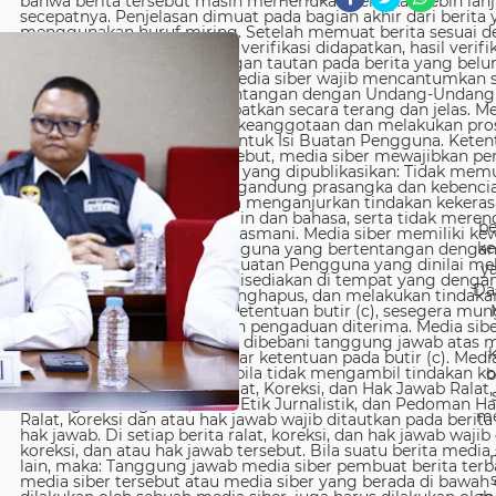
be
ke
y
Da
b
me