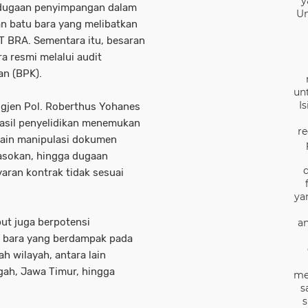
y
dugaan penyimpangan dalam
Un
 batu bara yang melibatkan
T BRA. Sementara itu, besaran
a resmi melalui audit
an (BPK).
un
I
rigjen Pol. Roberthus Yohanes
hasil penyelidikan menemukan
re
lain manipulasi dokumen
pasokan, hingga dugaan
an kontrak tidak sesuai
ya
ut juga berpotensi
an
 bara yang berdampak pada
h wilayah, antara lain
gah, Jawa Timur, hingga
me
s
s