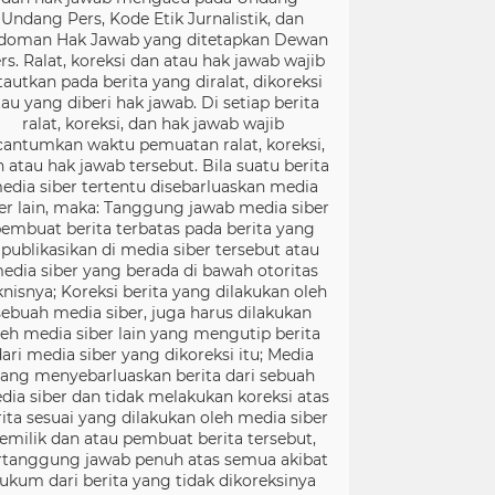
Undang Pers, Kode Etik Jurnalistik, dan
doman Hak Jawab yang ditetapkan Dewan
rs. Ralat, koreksi dan atau hak jawab wajib
tautkan pada berita yang diralat, dikoreksi
tau yang diberi hak jawab. Di setiap berita
ralat, koreksi, dan hak jawab wajib
cantumkan waktu pemuatan ralat, koreksi,
 atau hak jawab tersebut. Bila suatu berita
edia siber tertentu disebarluaskan media
er lain, maka: Tanggung jawab media siber
embuat berita terbatas pada berita yang
ipublikasikan di media siber tersebut atau
edia siber yang berada di bawah otoritas
knisnya; Koreksi berita yang dilakukan oleh
sebuah media siber, juga harus dilakukan
leh media siber lain yang mengutip berita
ari media siber yang dikoreksi itu; Media
ang menyebarluaskan berita dari sebuah
dia siber dan tidak melakukan koreksi atas
rita sesuai yang dilakukan oleh media siber
emilik dan atau pembuat berita tersebut,
rtanggung jawab penuh atas semua akibat
ukum dari berita yang tidak dikoreksinya