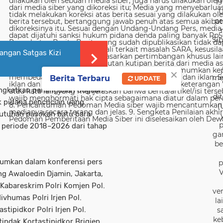
19
U
pe
Sib
angan Satgas Kizi
×
me
Berita Terbaru
UPDATE
ningkatkan penanganan dugaan
di
ak pidana pencucian uang
(
utuhan pasokan batu bara
p
) periode 2018–2026 dari tahap
ga
be
mumkan dalam konferensi pers
p
V
ng Awaloedin Djamin, Jakarta,
 Kabareskrim Polri Komjen Pol.
ver
ivhumas Polri Irjen Pol.
la
astipidkor Polri Irjen Pol.
s
ke
rtindak Kortastipidkor Brigjen