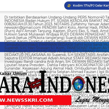
Di terbitkan Berdasarkan Undang-Undang PERS Nomor40 Tahun 1999 SUARA KEADILAN RAKYAT INDONESIA Badan Hukum PT. SUARA KEADILAN RAKYAT INDONESIA Nomor AHU-008260.AH.01.30.Tahun 2023. NOTARIS Zulfahmy Yanuar Adam, S.H, M.Kn EMAIL REDAKSI newsskri@gmail.com PENDIRI Safril Koto, Akmal Hadi, PENANGGUNG JAWAB Safril PEMBINA Mayjen (Purn) Asril Amzah Tanjung. Kapten. (Purn) Eko. S. Hadi. Amd Alstein Nesar Manumpil Amirudin ZA,S.AG H.Alwin Sandi Muliawan Widjaja RUDI DEWAN PENASEHAT. Syafril, SH Drs H. Syakrowi zen SH. MH . Suardi.(ketua ,HPN.kota tangerang) Suardi.skb DEWAN KEROHANIAN H. gojali. PIMPINAN UMUM H.M Qemar Karim Direktur utama Januardi. PIMPINAN PERUSAHAAN Maya Sundari. Helmina Tampubolon(Wakil) PIMPINAN REDAKSI Safril koto Sandi Muliawan widjaja (wkl). WAKIl PIMRED Ali Supendi, S.H., Hari Stiawan S.I .Kom., PANESEHAT Hukum Ali Supendi, S.H Imas Hilatunnisyah,SH.MM.MSi Rudi Afriansa ,SH. LITBANG Afriliana REDAKTUR EXSKUTIF H Muhamad cen REDAKTUR PELAKSANA Ali Supendi, S.H SEKRETARIS Arsifah A,Asmi. BENDAHARA Fina Safriana Ismail Saputra EDITOR Imanuel Adven Anunut STAFF REDAKSI Hendri Deliya febriani Sophia Trisnawati Investigasi Randi candra Ardi Anan, SH. DEWAN REDAKSI Safril Koto Ali Supendi, SH Akmal Hadi Liputan Istana Presiden . Dahlia Febriyani KOORDINATOR LIPUTA Nurul, A MPR, DPR RI Irin kemas Eri Sunandar. Kejaksaan Agung Akmal Hadi. Ombudsman Budi k. DKI jakarta Sophia Trisnawati (Ka.korwil) Hermawan . Supriyadi. Jakarta Selatan Ahmad Fauzan ( kpl Biro). Soli AbdulRahman Sirojudin Jakarta barat Ikhwan Abadi Randi Candra Jakarta timur Yayan s Refnaldi Jakarta pusat Ikhwan Abadi Korwil Banten Samsul Bahri (kpl kowil) Wirson risman Indra joni . Biro kab/kota madya Bogor Hari. Arsifah KordinatorTangerang raya Rizwan Aidil ( kpl. Perwakilan). Boy Alexander Ramadhan Biro kota Tangerang Wisnu Wardana(kpl). Irin Kamas Andriyano Anugrah Rinaldi KABUPATEN TANGERANG Wisnu Wardana (kpl) Nuriyaman David Natanael Manik Sufriadi Sinaga TANGERANG SELATAN Dirman(kpl Biro) Sargono Propinsi Banten Syamsu Bahri ( kpl korwil) Hendri Eeng. Kabupaten Lebak Syamsul B. BIRO kota Bogor Jon BIRO PANDEGLANG Yusron (Kabiro) BIRO KARAWANG Jun junaidi ( kpl Biro) Ugi . BIRO KUNINGAN Nurhadi BIRO INDRAMAYU Afifuddin Jawa Barat Herdy Sijabat (kapowil). BIRO JAWA TIMUR Sofiyan Saful Bahi Biro malang kab/kota Ahmad Soleh Biro propinsi Lampung (Nedi) Korwil Sumsel. Birin Kabupaten Lahat ( Di cari ) Biro Riau kepulauan Edy (kpl Biro) Biro Batam Safarudin Sumbar Afrizon koto(ka korwil) Yusril koto BIRO SUMUT Toto. S Ulung s Korwil Bangka Belitung Zulkarnai Susilawati Roni Saputra Biro Palembang Di cari. Biro Jambi M. Naser Biro Riau Hermain Biro Pesisir Barat (Krui) yepta Rijaya Kalimantan Barat Hendrik Usman Perwakilan Maluku Utara Raymon Caniago kota Madya Manado Ismail Hamadi kabupaten Minahasa Alstein Nesar Manumpil (kpl Biro) Menahasa Tenggara Hanny krestofel Gumalang (ka.Biro). Minahasa Utara Rydel Gumalang.(ka.Biro). kabupaten Bolmong Dicari. (Kpl biro). Kabupaten Salayar (Dicari). Polda Sulut (Alstein Nesar N). KORWIL INDONESIA TIMUR Ismail Hamadi .(kepala Korwil). Biro Tidore Chika Citra lestari. Biro Ternate Ismit Mohtar Biro Papua & Papua Barat (..,cari..) PT keadilan rakyat Indonesia BRI 720701004536531 a/n Safril Bank BCA 8681 1266 43 a/n Maryatun Redaksi. Jln Ciujung Raya no 4 Rt 01/009 Kel Karawang kec Karawaci kota Tangerang Tata usaha. Komplek Palem Mutiara Blok C. 10 No. 66 Cengkareng Jakarta Pusat Tata usaha Daan Mogot raya no 5B Jakarta barat Telepon: 088973802372/ 0858315860 / 0821134676 /081367093927 pedoman Dewan Pers Peraturan Dewan Pers Pedoman Pemberitaan Media Siber Kemerdekaan berpendapat, kemerdekaan berekspresi, dan kemerdekaan pers adalah hak asasi manusia yang dilindungi Pancasila, Undang-Undang Dasar 1945, dan Deklarasi Universal Hak Asasi Manusia PBB. Keberadaan media siber di Indonesia juga merupakan bagian dari kemerdekaan berpendapat, kemerdekaan berekspresi, dan kemerdekaan pers. Media siber memiliki karakter khusus sehingga memerlukan pedoman agar pengelolaannya dapat dilaksanakan secara profesional, memenuhi fungsi, hak, dan kewajibannya sesuai Undang-Undang Nomor 40 Tahun 1999 tentang Pers dan Kode Etik Jurnalistik. Untuk itu Dewan Pers bersama organisasi pers, pengelola media siber, dan masyarakat menyusun Pedoman Pemberitaan Media Siber sebagai berikut: 1. Ruang Lingkup Media Siber adalah segala bentuk media yang menggunakan wahana internet dan melaksanakan kegiatan jurnalistik, serta memenuhi persyaratan Undang-Undang Pers dan Standar Perusahaan Pers yang ditetapkan Dewan Pers. Isi Buatan Pengguna (User Generated Content) adalah segala isi yang dibuat dan atau dipublikasikan oleh pengguna media siber, antara lain, artikel, gambar, komentar, suara, video dan berbagai bentuk unggahan yang melekat pada media siber, seperti blog, forum, komentar pembaca atau pemirsa, dan bentuk lain. 2. Verifikasi dan keberimbangan berita Pada prinsipnya setiap berita harus melalui verifikasi. Berita yang dapat merugikan pihak lain memerlukan verifikasi pada berita yang sama untuk memenuhi prinsip akurasi dan keberimbangan. Ketentuan dalam butir (a) di atas dikecualikan, dengan syarat: Berita benar-benar mengandung kepentingan publik yang bersifat mendesak; Sumber berita yang pertama adalah sumber yang jelas disebutkan identitasnya, kredibel dan kompeten; Subyek berita yang harus dikonfirmasi tidak diketahui keberadaannya dan atau tidak dapat diwawancarai; Media memberikan penjelasan kepada pembaca bahwa berita tersebut masih memerlukan verifikasi lebih lanjut yang diupayakan dalam waktu secepatnya. Penjelasan dimuat pada bagian akhir dari berita yang sama, di dalam kurung dan menggunakan huruf miring. Setelah memuat berita sesuai dengan butir (c), media wajib meneruskan upaya verifikasi, dan setelah verifikasi didapatkan, hasil verifikasi dicantumkan pada berita pemutakhiran (update) dengan tautan pada berita yang belum terverifikasi. 3. Isi Buatan Pengguna (User Generated Content) Media siber wajib mencantumkan syarat dan ketentuan mengenai Isi Buatan Pengguna yang tidak bertentangan dengan Undang-Undang No. 40 tahun 1999 tentang Pers dan Kode Etik Jurnalis