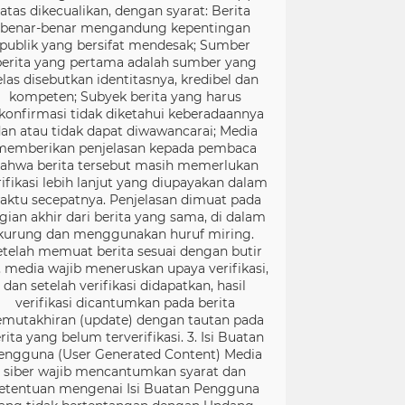
atas dikecualikan, dengan syarat: Berita
benar-benar mengandung kepentingan
publik yang bersifat mendesak; Sumber
berita yang pertama adalah sumber yang
elas disebutkan identitasnya, kredibel dan
kompeten; Subyek berita yang harus
konfirmasi tidak diketahui keberadaannya
an atau tidak dapat diwawancarai; Media
memberikan penjelasan kepada pembaca
ahwa berita tersebut masih memerlukan
rifikasi lebih lanjut yang diupayakan dalam
aktu secepatnya. Penjelasan dimuat pada
gian akhir dari berita yang sama, di dalam
kurung dan menggunakan huruf miring.
etelah memuat berita sesuai dengan butir
), media wajib meneruskan upaya verifikasi,
dan setelah verifikasi didapatkan, hasil
verifikasi dicantumkan pada berita
mutakhiran (update) dengan tautan pada
rita yang belum terverifikasi. 3. Isi Buatan
engguna (User Generated Content) Media
siber wajib mencantumkan syarat dan
etentuan mengenai Isi Buatan Pengguna