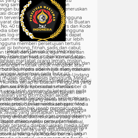
Peraturan Dewan Pers Pedoman
Pemberitaan Media Siber Kemerdekaan
rpendapat, kemerdekaan berekspresi, dan
merdekaan pers adalah hak asasi manusia
ang dilindungi Pancasila, Undang-Undang
sar 1945, dan Deklarasi Universal Hak Asasi
Manusia PBB. Keberadaan media siber di
Indonesia juga merupakan bagian dari
kemerdekaan berpendapat, kemerdekaan
erekspresi, dan kemerdekaan pers. Media
siber memiliki karakter khusus sehingga
merlukan pedoman agar pengelolaannya
dapat dilaksanakan secara profesional,
memenuhi fungsi, hak, dan kewajibannya
sesuai Undang-Undang Nomor 40 Tahun