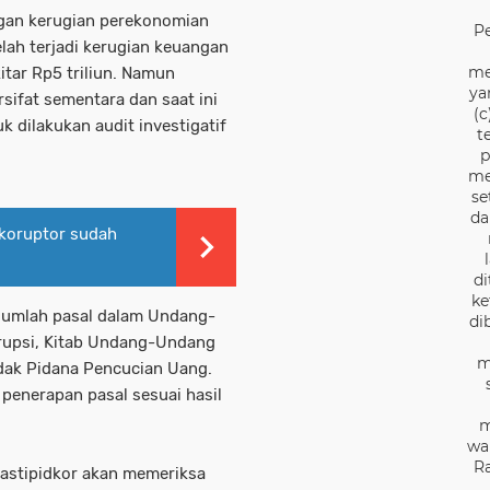
ngan kerugian perekonomian
P
telah terjadi kerugian keuangan
me
tar Rp5 triliun. Namun
ya
rsifat sementara dan saat ini
(c
 dilakukan audit investigatif
t
p
me
se
da
 koruptor sudah
di
ke
jumlah pasal dalam Undang-
di
rupsi, Kitab Undang-Undang
m
ak Pidana Pencucian Uang.
penerapan pasal sesuai hasil
m
wa
Ra
tastipidkor akan memeriksa