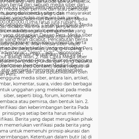
99 tentang Pers dan Kode Etik Jurnalistik.
ntuk itu Dewan Pers bersama organisasi
rs, pengelola media siber, dan masyarakat
menyusun Pedoman Pemberitaan Media
er sebagai berikut: 1. Ruang Lingkup Media
Siber adalah segala bentuk media yang
menggunakan wahana internet dan
melaksanakan kegiatan jurnalistik, serta
menuhi persyaratan Undang-Undang Pers
dan Standar Perusahaan Pers yang
tetapkan Dewan Pers. Isi Buatan Pengguna
User Generated Content) adalah segala isi
yang dibuat dan atau dipublikasikan oleh
engguna media siber, antara lain, artikel,
mbar, komentar, suara, video dan berbagai
ntuk unggahan yang melekat pada media
siber, seperti blog, forum, komentar
embaca atau pemirsa, dan bentuk lain. 2.
erifikasi dan keberimbangan berita Pada
prinsipnya setiap berita harus melalui
ifikasi. Berita yang dapat merugikan pihak
in memerlukan verifikasi pada berita yang
ama untuk memenuhi prinsip akurasi dan
berimbangan. Ketentuan dalam butir (a) di