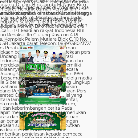
erdekaan pers adalah hak asasi manusia
Keberadaan media siber di Indonesia juga
 siber memiliki karakter khusus sehingga
hak, dan kewajibannya sesuai Undang-
nisasi pers, pengelola media siber, dan