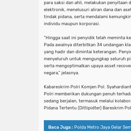
para saksi dan ahli, melakukan penyitaa
elektronik, menelusuri aliran dana dan ase
tindak pidana, serta mendalami kemungkina
individu maupun korporasi.
"Hingga saat ini penyidik telah meminta k
Pada awalnya diterbitkan 34 undangan klar
yang hadir dan dimintai keterangan. Penyi
menyeluruh untuk mengungkap seluruh pi
serta mengoptimalkan upaya asset recove
negara," jelasnya.
Kabareskrim Polri Komjen Pol. Syahardia
Polri memberikan dukungan penuh terhada
sedang berjalan, termasuk melalui kolabor
Pidana Tertentu (Dittipidter) Bareskrim Pol
Baca Juga :
Polda Metro Jaya Gelar Se