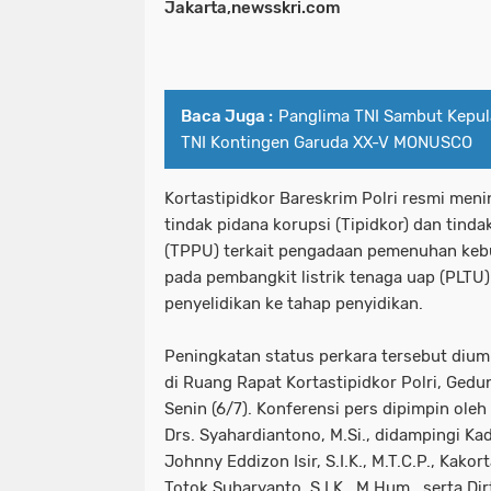
Jakarta,newsskri.com
Baca Juga :
Panglima TNI Sambut Kepul
TNI Kontingen Garuda XX-V MONUSCO
Kortastipidkor Bareskrim Polri resmi me
tindak pidana korupsi (Tipidkor) dan tind
(TPPU) terkait pengadaan pemenuhan keb
pada pembangkit listrik tenaga uap (PLTU
penyelidikan ke tahap penyidikan.
Peningkatan status perkara tersebut diu
di Ruang Rapat Kortastipidkor Polri, Gedu
Senin (6/7). Konferensi pers dipimpin oleh
Drs. Syahardiantono, M.Si., didampingi Kad
Johnny Eddizon Isir, S.I.K., M.T.C.P., Kakort
Totok Suharyanto, S.I.K., M.Hum., serta Di