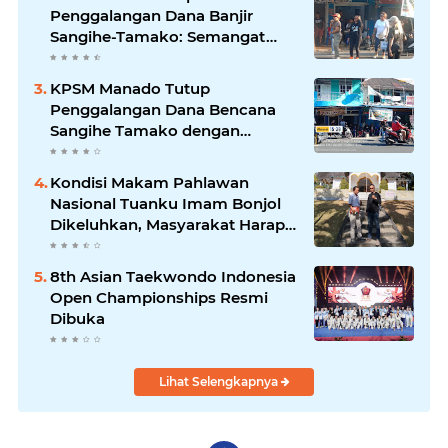
Penggalangan Dana Banjir
Sangihe-Tamako: Semangat
Kebersamaan & Solidaritas
Tetap Terjaga
KPSM Manado Tutup
Penggalangan Dana Bencana
Sangihe Tamako dengan
Semangat Tinggi, Dihadiri
Banyak Seniman Ibu Kota
Kondisi Makam Pahlawan
Nasional Tuanku Imam Bonjol
Dikeluhkan, Masyarakat Harap
Pemerintah Segera Lakukan
Pembenahan
8th Asian Taekwondo Indonesia
Open Championships Resmi
Dibuka
Lihat Selengkapnya