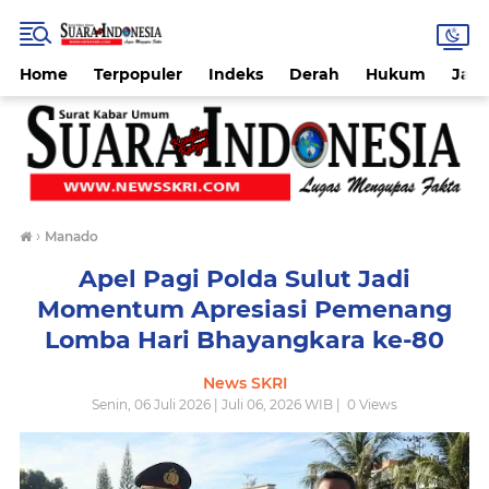
Home
Terpopuler
Indeks
Derah
Hukum
Jab
›
Manado
Apel Pagi Polda Sulut Jadi
Momentum Apresiasi Pemenang
Lomba Hari Bhayangkara ke-80
News SKRI
Senin, 06 Juli 2026 | Juli 06, 2026 WIB |
0
Views