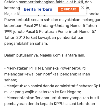
Setelah mempertimbangkan fakta, alat bukti, dan
×
keterangan yang diperoleh selama persidangan,
Berita Terbaru
UPDATE
Majelis Komisi menyimpulkan bahwa PT ITM Bhinneka
Power terbukti secara sah dan meyakinkan melanggar
ketentuan Pasal 29 Undang-Undang Nomor 5 Tahun
1999 juncto Pasal 5 Peraturan Pemerintah Nomor 57
Tahun 2010 terkait kewajiban pemberitahuan
pengambilalihan saham.
Dalam putusannya, Majelis Komisi antara lain:
• Menyatakan PT ITM Bhinneka Power terbukti
melanggar kewajiban notifikasi pengambilalihan
saham;
• Menjatuhkan sanksi denda administratif sebesar Rp1
miliar yang wajib disetorkan ke Kas Negara;
• Memerintahkan Terlapor untuk menyampaikan bukti
pembayaran denda kepada KPPU sesuai ketentuan