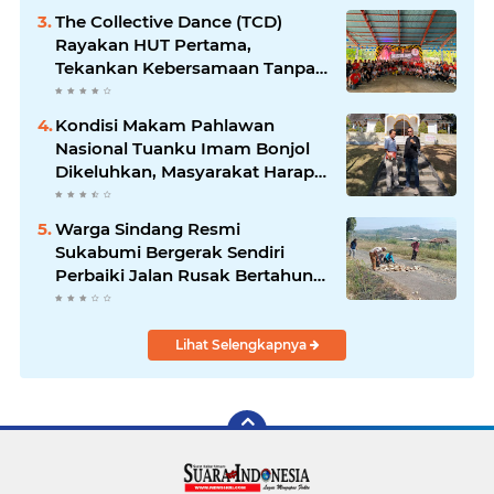
Banyak Seniman Ibu Kota
The Collective Dance (TCD)
Rayakan HUT Pertama,
Tekankan Kebersamaan Tanpa
Batas
Kondisi Makam Pahlawan
Nasional Tuanku Imam Bonjol
Dikeluhkan, Masyarakat Harap
Pemerintah Segera Lakukan
Pembenahan
Warga Sindang Resmi
Sukabumi Bergerak Sendiri
Perbaiki Jalan Rusak Bertahun-
Tahun, Pemerintah Kabupaten
& Desa Dinilai Diam Saja
Lihat Selengkapnya