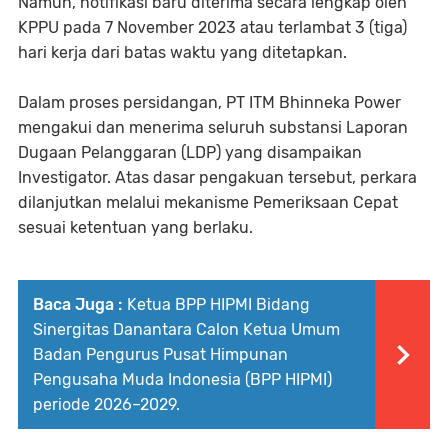
Namun, notifikasi baru diterima secara lengkap oleh
KPPU pada 7 November 2023 atau terlambat 3 (tiga)
hari kerja dari batas waktu yang ditetapkan.
Dalam proses persidangan, PT ITM Bhinneka Power
mengakui dan menerima seluruh substansi Laporan
Dugaan Pelanggaran (LDP) yang disampaikan
Investigator. Atas dasar pengakuan tersebut, perkara
dilanjutkan melalui mekanisme Pemeriksaan Cepat
sesuai ketentuan yang berlaku.
Baca Juga :
Ketua BPP HIPMI Bidang
Sinergitas Danantara Calon Ketua Umum
Badan Pengurus Pusat Himpunan
Pengusaha Muda Indonesia (BPP HIPMI)
periode 2026–2029.