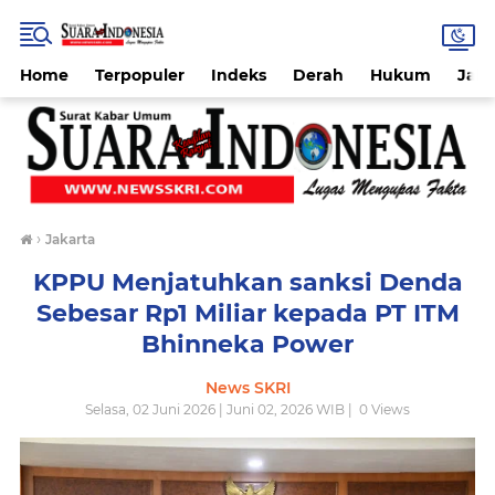
Home
Terpopuler
Indeks
Derah
Hukum
Jab
›
Jakarta
KPPU Menjatuhkan sanksi Denda
Sebesar Rp1 Miliar kepada PT ITM
Bhinneka Power
News SKRI
Selasa, 02 Juni 2026 | Juni 02, 2026 WIB |
0
Views