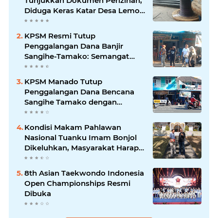
Tunjukkan Dokumen Perizinan,
Diduga Keras Katar Desa Lemo
Disebut Handle Kordinasi
KPSM Resmi Tutup
Penggalangan Dana Banjir
Sangihe-Tamako: Semangat
Kebersamaan & Solidaritas
Tetap Terjaga
KPSM Manado Tutup
Penggalangan Dana Bencana
Sangihe Tamako dengan
Semangat Tinggi, Dihadiri
Banyak Seniman Ibu Kota
Kondisi Makam Pahlawan
Nasional Tuanku Imam Bonjol
Dikeluhkan, Masyarakat Harap
Pemerintah Segera Lakukan
Pembenahan
8th Asian Taekwondo Indonesia
Open Championships Resmi
Dibuka