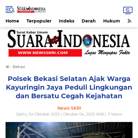
Home
Terpopuler
Indeks
Derah
Hukum
Jab
›
Bekasi
Polsek Bekasi Selatan Ajak Warga
Kayuringin Jaya Peduli Lingkungan
dan Bersatu Cegah Kejahatan
News SKRI
Sabtu, 04 Oktober 2025 | Oktober 04, 2025 WIB |
0
Views