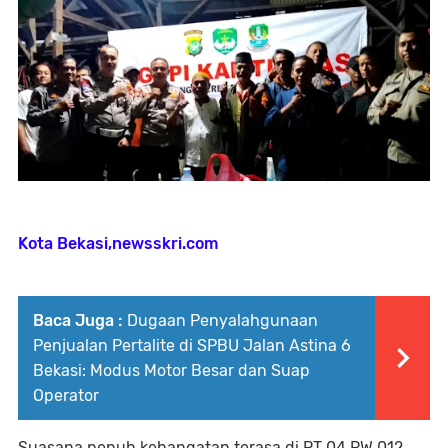
Kota Bekasi,newsskri.com
Baca Juga :
Dugaan Penyalahgunaan
Penjualan Pertalite di SPBU Jalan Astina 6
Bekasi: Modus Motor Besar dan Suap
Operator
Suasana penuh kehangatan terasa di RT 04 RW 012