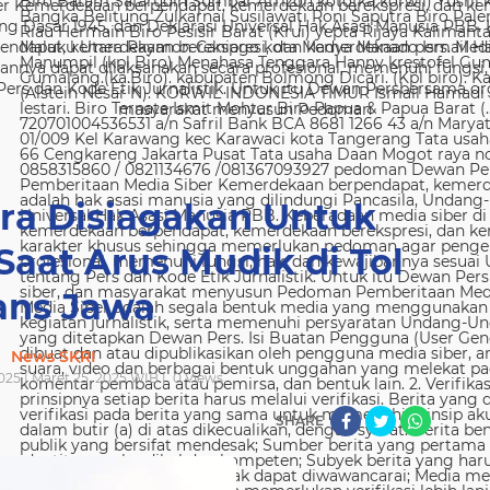
 Kemerdekaan berpendapat, kemerdekaan berekspresi, dan kem
g Dasar 1945, dan Deklarasi Universal Hak Asasi Manusia PBB. 
ndapat, kemerdekaan berekspresi, dan kemerdekaan pers. Media
nya dapat dilaksanakan secara profesional, memenuhi fungsi, 
s dan Kode Etik Jurnalistik. Untuk itu Dewan Persbersama orga
masyarakat menyusun Pedoman
ra Disiagakan Untuk
Saat Arus Mudik di Tol
ans Jawa
News SKRI
025 | Maret 25, 2025 WIB |
0
Views
SHARE