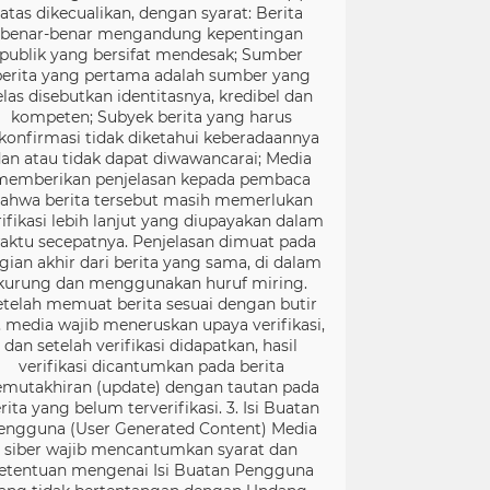
atas dikecualikan, dengan syarat: Berita
benar-benar mengandung kepentingan
publik yang bersifat mendesak; Sumber
berita yang pertama adalah sumber yang
elas disebutkan identitasnya, kredibel dan
kompeten; Subyek berita yang harus
konfirmasi tidak diketahui keberadaannya
an atau tidak dapat diwawancarai; Media
memberikan penjelasan kepada pembaca
ahwa berita tersebut masih memerlukan
rifikasi lebih lanjut yang diupayakan dalam
aktu secepatnya. Penjelasan dimuat pada
gian akhir dari berita yang sama, di dalam
kurung dan menggunakan huruf miring.
etelah memuat berita sesuai dengan butir
), media wajib meneruskan upaya verifikasi,
dan setelah verifikasi didapatkan, hasil
verifikasi dicantumkan pada berita
mutakhiran (update) dengan tautan pada
rita yang belum terverifikasi. 3. Isi Buatan
engguna (User Generated Content) Media
siber wajib mencantumkan syarat dan
etentuan mengenai Isi Buatan Pengguna