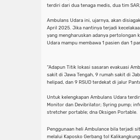
terdiri dari dua tenaga medis, dua tim SAR,
Ambulans Udara ini, ujarnya, akan disiagak
April 2025. Jika nantinya terjadi kecela
yang mengharuskan adanya pertolongan 
Udara mampu membawa 1 pasien dan 1 pa
“Adapun Titik lokasi sasaran evakuasi Am
sakit di Jawa Tengah, 9 rumah sakit di Ja
helipad, dan 9 RSUD terdekat di jalur Pantu
Untuk kelengkapan Ambulans Udara terdiri 
Monitor dan Devibrilator; Syring pump; in
stretcher portable; dna Oksigen Portable.
Penggunaan heli Ambulance bila terjadi si
melalui Kaposko Gerbang tol Kalikangkun