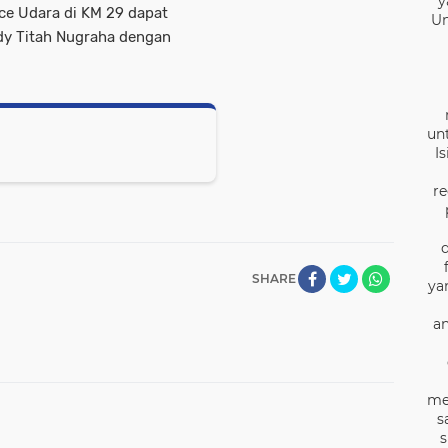
y
ce Udara di KM 29 dapat
Un
y Titah Nugraha dengan
un
I
re
SHARE
ya
an
me
s
s