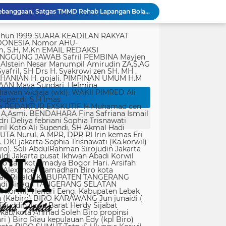
Dari Terbengkalai Jadi Kebanggaan, Satgas TMMD Rehab Lapangan Bola Voli
JTR Bertemu DPMPD Kab. Tangerang, Bahas Dugaan Nepotisme di Desa Buaran Bambu
tik, yang ditempatkan secara terang dan jelas. Media siber mewajibkan setiap pengguna untuk melakukan registrasi keanggotaan dan melakukan proses log-in terlebih dahulu untuk dapat mempublikasikan semua bentuk Isi Buatan Pengguna. Ketentuan mengenai log-in akan diatur lebih lanjut. Dalam registrasi tersebut, media siber mewajibkan pengguna memberi persetujuan tertulis bahwa Isi Buatan Pengguna yang dipublikasikan: Tidak memuat isi bohong, fitnah, sadis dan cabul; Tidak memuat isi yang mengandung prasangka dan kebencian terkait dengan suku, agama, ras, dan antargolongan (SARA), serta menganjurkan tindakan kekerasan; Tidak memuat isi diskriminatif atas dasar perbedaan jenis kelamin dan bahasa, serta tidak merendahkan martabat orang lemah, miskin, sakit, cacat jiwa, atau cacat jasmani. Media siber memiliki kewenangan mutlak untuk mengedit atau menghapus Isi Buatan Pengguna yang bertentangan dengan butir (c). Media siber wajib menyediakan mekanisme pengaduan Isi Buatan Pengguna yang dinilai melanggar ketentuan pada butir (c). Mekanisme tersebut harus disediakan di tempat yang dengan mudah dapat diakses pengguna. Media siber wajib menyunting, menghapus, dan melakukan tindakan koreksi setiap Isi Buatan Pengguna yang dilaporkan dan melanggar ketentuan butir (c), sesegera mungkin secara proporsional selambat-lambatnya 2 x 24 jam setelah pengaduan diterima. Media siber yang telah memenuhi ketentuan pada butir (a), (b), (c), dan (f) tidak dibebani tanggung jawab atas masalah yang ditimbulkan akibat pemuatan isi yang melanggar ketentuan pada butir (c). Media siber bertanggung jawab atas Isi Buatan Pengguna yang dilaporkan bila tidak mengambil tindakan koreksi setelah batas waktu sebagaimana tersebut pada butir (f). 4. Ralat, Koreksi, dan Hak Jawab Ralat, koreksi, dan hak jawab mengacu pada Undang-Undang Pers, Kode Etik Jurnalistik, dan Pedoman Hak Jawab yang ditetapkan Dewan Pers. Ralat, koreksi dan atau hak jawab wajib ditautkan pada berita yang diralat, dikoreksi atau yang diberi hak jawab. Di setiap berita ralat, koreksi, dan hak jawab wajib dicantumkan waktu pemuatan ralat, koreksi, dan atau hak jawab tersebut. Bila suatu berita media siber tertentu disebarluaskan media siber lain, maka: Tanggung jawab media siber pembuat berita terbatas pada berita yang dipublikasikan di media siber tersebut atau media siber yang berada di bawah otoritas teknisnya; Koreksi berita yang dilakukan oleh sebuah media siber, juga harus dilakukan oleh media siber lain yang mengutip berita dari media siber yang dikoreksi itu; Media yang menyebarluaskan berita dari sebuah media siber dan tidak melakukan koreksi atas berita sesuai yang dilakukan oleh media siber pemilik dan atau pembuat berita tersebut, bertanggung jawab penuh atas semua akibat hukum dari berita yang tidak dikoreksinya itu. Sesuai dengan Undang-Undang Pers, media siber yang tidak melayani hak jawab dapat dijatuhi sanksi hukum pidana denda paling banyak Rp500.000.000 (Lima ratus juta rupiah). 5. Pencabutan Berita Berita yang sudah dipublikasikan tidak dapat dicabut karena alasan penyensoran dari pihak luar redaksi, kecuali terkait masalah SARA, kesusilaan, masa depan anak, pengalaman traumatik korban atau berdasarkan pertimbangan khusus lain yang ditetapkan Dewan Pers. Media siber lain wajib mengikuti pencabutan kutipan berita dari media asal yang telah dicabut. Pencabutan berita wajib disertai dengan alasan pencabutan dan diumumkan kepada publik. 6. Iklan Media siber wajib membedakan dengan tegas antara produk berita dan iklan. Setiap berita/artikel/isi yang merupakan iklan dan atau isi berbayar wajib mencantumkan keterangan ”advertorial”, ”iklan”, ”ads”, ”spons
KPSM Resmi Tutup Penggalangan Dana Banjir Sangihe-Tamako: Semangat Kebersamaan & Solidaritas Tetap Terjaga
Jurnalis Diduga Diintimidasi di FIF Tangcity, PWI dan JTR: “Ini Ancaman Serius Kebebasan Pers”
Peringatan Hari Veteran Nasional 2026 Kemenhan Renovasi Sekretariat LVRI dan Bedah Rumah Veteran di 19 Provinsi
ati koruptor sudah diatur dalam Undang-Undang
Polda Metro Jaya Gelar Seminar Hukum Bahas Perluasan Objek Praperadilan dalam KUHAP Baru
rtasi empat warga China buronan pemerintah
r Singapura di ruangan Kepala Kanim Jaksel
Satgas TMMD ke-129 Kodim 1505/Tidore Bangun Rumah Layak Huni untuk Warga Kurang Mampu di Wasile Tengah