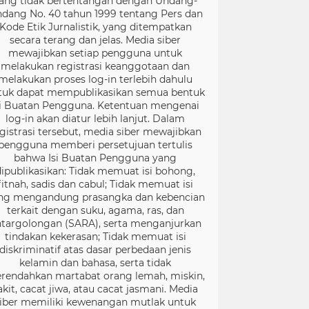
ang tidak bertentangan dengan Undang-
dang No. 40 tahun 1999 tentang Pers dan
Kode Etik Jurnalistik, yang ditempatkan
secara terang dan jelas. Media siber
mewajibkan setiap pengguna untuk
melakukan registrasi keanggotaan dan
melakukan proses log-in terlebih dahulu
tuk dapat mempublikasikan semua bentuk
si Buatan Pengguna. Ketentuan mengenai
log-in akan diatur lebih lanjut. Dalam
gistrasi tersebut, media siber mewajibkan
pengguna memberi persetujuan tertulis
bahwa Isi Buatan Pengguna yang
dipublikasikan: Tidak memuat isi bohong,
fitnah, sadis dan cabul; Tidak memuat isi
ng mengandung prasangka dan kebencian
terkait dengan suku, agama, ras, dan
targolongan (SARA), serta menganjurkan
tindakan kekerasan; Tidak memuat isi
diskriminatif atas dasar perbedaan jenis
kelamin dan bahasa, serta tidak
rendahkan martabat orang lemah, miskin,
akit, cacat jiwa, atau cacat jasmani. Media
iber memiliki kewenangan mutlak untuk