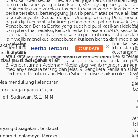
19
U
pe
Sib
×
agakan Ambulans Udara guna
me
Berita Terbaru
UPDATE
dak diinginkan selama masa
di
ebut mulai disiagakan di KM
(
p
 bisa mendukung kelancaran
ga
be
n keluarga nyaman," ujar
rli Sudiawan, S.E., M.M.,
p
V
ver
la
 yang disiagakan, terdapat
s
ludara di dalamnya. Mereka
ke