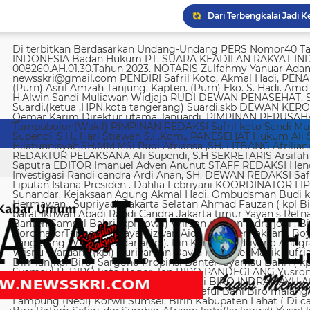
Di terbitkan Berdasarkan Undang-Undang PERS Nomor40 Tahun 1999 SUARA KEADILAN RAKYAT INDONESIA Badan Hukum PT. SUARA KEADILAN RAKYAT INDONESIA Nomor AHU-008260.AH.01.30.Tahun 2023. NOTARIS Zulfahmy Yanuar Adam, S.H, M.Kn EMAIL REDAKSI newsskri@gmail.com PENDIRI Safril Koto, Akmal Hadi, PENANGGUNG JAWAB Safril PEMBINA Mayjen (Purn) Asril Amzah Tanjung. Kapten. (Purn) Eko. S. Hadi. Amd Alstein Nesar Manumpil Amirudin ZA,S.AG H.Alwin Sandi Muliawan Widjaja RUDI DEWAN PENASEHAT. Syafril, SH Drs H. Syakrowi zen SH. MH . Suardi.(ketua ,HPN.kota tangerang) Suardi.skb DEWAN KEROHANIAN H. gojali. PIMPINAN UMUM H.M Qemar Karim Direktur utama Januardi. PIMPINAN PERUSAHAAN Maya Sundari. Helmina Tampubolon(Wakil) PIMPINAN REDAKSI Safril koto Sandi Muliawan widjaja (wkl). WAKIl PIMRED Ali Supendi, S.H., Hari Stiawan S.I .Kom., PANESEHAT Hukum Ali Supendi, S.H Imas Hilatunnisyah,SH.MM.MSi Rudi Afriansa ,SH. LITBANG Afriliana REDAKTUR EXSKUTIF H Muhamad cen REDAKTUR PELAKSANA Ali Supendi, S.H SEKRETARIS Arsifah A,Asmi. BENDAHARA Fina Safriana Ismail Saputra EDITOR Imanuel Adven Anunut STAFF REDAKSI Hendri Deliya febriani Sophia Trisnawati Investigasi Randi candra Ardi Anan, SH. DEWAN REDAKSI Safril Koto Ali Supendi, SH Akmal Hadi Liputan Istana Presiden . Dahlia Febriyani KOORDINATOR LIPUTA Nurul, A MPR, DPR RI Irin kemas Eri Sunandar. Kejaksaan Agung Akmal Hadi. Ombudsman Budi k. DKI jakarta Sophia Trisnawati (Ka.korwil) Hermawan . Supriyadi. Jakarta Selatan Ahmad Fauzan ( kpl Biro). Soli AbdulRahman Sirojudin Jakarta barat Ikhwan Abadi Randi Candra Jakarta timur Yayan s Refnaldi Jakarta pusat Ikhwan Abadi Korwil Banten Samsul Bahri (kpl kowil) Wirson risman Indra joni . Biro kab/kota madya Bogor Hari. Arsifah KordinatorTangerang raya Rizwan Aidil ( kpl. Perwakilan). Boy Alexander Ramadhan Biro kota Tangerang Wisnu Wardana(kpl). Irin Kamas Andriyano Anugrah Rinaldi KABUPATEN TANGERANG Wisnu Wardana (kpl) Nuriyaman David Natanael Manik Sufriadi Sinaga TANGERANG SELATAN Dirman(kpl Biro) Sargono Propinsi Banten Syamsu Bahri ( kpl korwil) Hendri Eeng. Kabupaten Lebak Syamsul B. BIRO kota Bogor Jon BIRO PANDEGLANG Yusron (Kabiro) BIRO KARAWANG Jun junaidi ( kpl Biro) Ugi . BIRO KUNINGAN Nurhadi BIRO INDRAMAYU Afifuddin Jawa Barat Herdy Sijabat (kapowil). BIRO JAWA TIMUR Sofiyan Saful Bahi Biro malang kab/kota Ahmad Soleh Biro propinsi Lampung (Nedi) Korwil Sumsel. Birin Kabupaten Lahat ( Di cari ) Biro Riau kepulauan Edy (kpl Biro) Biro Batam Safarudin Sumbar Afrizon koto(ka korwil) Yusril koto BIRO SUMUT Toto. S Ulung s Korwil Bangka Belitung Zulkarnai Susilawati Roni Saputra Biro Palembang Di cari. Biro Jambi M. Naser Biro Riau Hermain Biro Pesisir Barat (Krui) yepta Rijaya Kalimantan Barat Hendrik Usman Perwakilan Maluku Utara Raymon Caniago kota Madya Manado Ismail Hamadi kabupaten Minahasa Alstein Nesar Manumpil (kpl Biro) Menahasa Tenggara Hanny krestofel Gumalang (ka.Biro). Minahasa Utara Rydel Gumalang.(ka.Biro). kabupaten Bolmong Dicari. (Kpl biro). Kabupaten Salayar (Dicari). Polda Sulut (Alstein Nesar N). KORWIL INDONESIA TIMUR Ismail Hamadi .(kepala Korwil). Biro Tidore Chika Citra lestari. Biro Ternate Ismit Mohtar Biro Papua & Papua Barat (..,cari..) PT keadilan rakyat Indonesia BRI 720701004536531 a/n Safril Bank BCA 8681 1266 43 a/n Maryatun Redaksi. Jln Ciujung Raya no 4 Rt 01/009 Kel Karawang kec Karawaci kota Tangerang Tata usaha. Komplek Palem Mutiara Blok C. 10 No. 66 Cengkareng Jakarta Pusat Tata usaha Daan Mogot raya no 5B Jakarta barat Telepon: 088973802372/ 0858315860 / 0821134676 /081367093927 pedoman Dewan Pers Peraturan Dewan Pers Pedoman Pemberitaan Media Siber Kemerdekaan berpendapat, kemerdekaan berekspresi, dan kemerdekaan pers adalah hak asasi manusia yang dilindungi Pancasila, Undang-Undang Dasar 1945, dan Deklarasi Universal Hak Asasi Manusia PBB. Keberadaan media siber di Indonesia juga merupakan bagian dari kemerdekaan berpendapat, kemerdekaan berekspresi, dan kemerdekaan pers. Media siber memiliki karakter khusus sehingga memerlukan pedoman agar pengelolaannya dapat dilaksanakan secara profesional, memenuhi fungsi, hak, dan kewajibannya sesuai Undang-Undang Nomor 40 Tahun 1999 tentang Pers dan Kode Etik Jurnalistik. Untuk itu Dewan Pers bersama organisasi pers, pengelola media siber, dan masyarakat menyusun Pedoman Pemberitaan Media Siber sebagai berikut: 1. Ruang Lingkup Media Siber adalah segala bentuk media yang menggunakan wahana internet dan melaksanakan kegiatan jurnalistik, serta memenuhi persyaratan Undang-Undang Pers dan Standar Perusahaan Pers yang ditetapkan Dewan Pers. Isi Buatan Pengguna (User Generated Content) adalah segala isi yang dibuat dan atau dipublikasikan oleh pengguna media siber, antara lain, artikel, gambar, komentar, suara, video dan berbagai bentuk unggahan yang melekat pada media siber, seperti blog, forum, komentar pembaca atau pemirsa, dan bentuk lain. 2. Verifikasi dan keberimbangan berita Pada prinsipnya setiap berita harus melalui verifikasi. Berita yang dapat merugikan pihak lain memerlukan verifikasi pada berita yang sama untuk memenuhi prinsip akurasi dan keberimbangan. Ketentuan dalam butir (a) di atas dikecualikan, dengan syarat: Berita benar-benar mengandung kepentingan publik yang bersifat mendesak; Sumber berita yang pertama adalah sumber yang jelas disebutkan identitasnya, kredibel dan kompeten; Subyek berita yang harus dikonfirmasi tidak diketahui keberadaannya dan atau tidak dapat diwawancarai; Media memberikan penjelasan kepada pembaca bahwa berita tersebut masih memerlukan verifikasi lebih lanjut yang diupayakan dalam waktu secepatnya. Penjelasan dimuat pada bagian akhir dari berita yang sama, di dalam kurung dan menggunakan huruf miring. Setelah memuat berita sesuai dengan butir (c), media wajib meneruskan upaya verifikasi, dan setelah verifikasi didapatkan, hasil verifikasi dicantumkan pada berita pemutakhiran (update) dengan tautan pada berita yang belum terverifikasi. 3. Isi Buatan Pengguna (User Generated Content) Media siber wajib mencantumkan syarat dan ketentuan mengenai Isi Buatan Pengguna yang tidak bertentangan dengan Undang-Undang No. 40 tahun 1999 tentang Pers dan Kode Etik Jurnalis
Yusril sebut hukuman m
Imigrasi Semarang depo
KPK temukan 8.500 dola