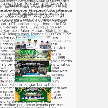
erdekaan pers adalah hak asasi manusia
Keberadaan media siber di Indonesia juga
 siber memiliki karakter khusus sehingga
hak, dan kewajibannya sesuai Undang-
nisasi pers, pengelola media siber, dan