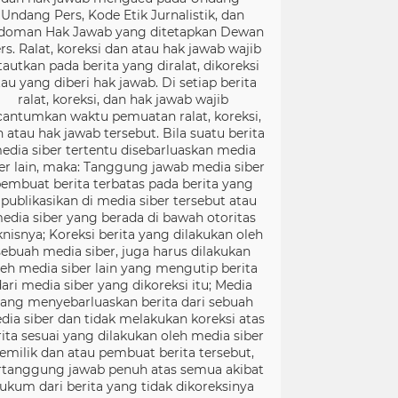
Undang Pers, Kode Etik Jurnalistik, dan
doman Hak Jawab yang ditetapkan Dewan
rs. Ralat, koreksi dan atau hak jawab wajib
tautkan pada berita yang diralat, dikoreksi
tau yang diberi hak jawab. Di setiap berita
ralat, koreksi, dan hak jawab wajib
cantumkan waktu pemuatan ralat, koreksi,
 atau hak jawab tersebut. Bila suatu berita
edia siber tertentu disebarluaskan media
er lain, maka: Tanggung jawab media siber
embuat berita terbatas pada berita yang
ipublikasikan di media siber tersebut atau
edia siber yang berada di bawah otoritas
knisnya; Koreksi berita yang dilakukan oleh
sebuah media siber, juga harus dilakukan
leh media siber lain yang mengutip berita
ari media siber yang dikoreksi itu; Media
ang menyebarluaskan berita dari sebuah
dia siber dan tidak melakukan koreksi atas
rita sesuai yang dilakukan oleh media siber
emilik dan atau pembuat berita tersebut,
rtanggung jawab penuh atas semua akibat
ukum dari berita yang tidak dikoreksinya