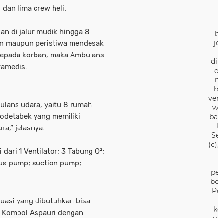
 dan lima crew heli.
an di jalur mudik hingga 8
j
kaan maupun peristiwa mendesak
kepada korban, maka Ambulans
di
ramedis.
d
b
ve
bulans udara, yaitu 8 rumah
w
bodetabek yang memiliki
ba
ra,” jelasnya.
S
(c
dari 1 Ventilator; 3 Tabung O²;
fus pump; suction pump;
pe
be
P
tuasi yang dibutuhkan bisa
k
g Kompol Aspauri dengan