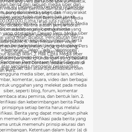
99 tentang Pers dan Kode Etik Jurnalistik.
ntuk itu Dewan Pers bersama organisasi
rs, pengelola media siber, dan masyarakat
menyusun Pedoman Pemberitaan Media
er sebagai berikut: 1. Ruang Lingkup Media
Siber adalah segala bentuk media yang
menggunakan wahana internet dan
melaksanakan kegiatan jurnalistik, serta
menuhi persyaratan Undang-Undang Pers
dan Standar Perusahaan Pers yang
tetapkan Dewan Pers. Isi Buatan Pengguna
User Generated Content) adalah segala isi
yang dibuat dan atau dipublikasikan oleh
engguna media siber, antara lain, artikel,
mbar, komentar, suara, video dan berbagai
ntuk unggahan yang melekat pada media
siber, seperti blog, forum, komentar
embaca atau pemirsa, dan bentuk lain. 2.
erifikasi dan keberimbangan berita Pada
prinsipnya setiap berita harus melalui
ifikasi. Berita yang dapat merugikan pihak
in memerlukan verifikasi pada berita yang
ama untuk memenuhi prinsip akurasi dan
berimbangan. Ketentuan dalam butir (a) di