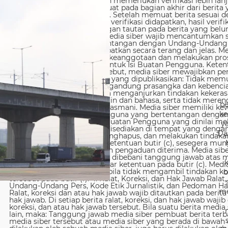
be
ke
y
Da
b
me