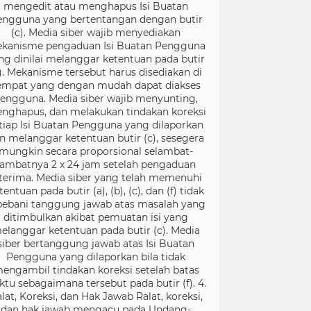
mengedit atau menghapus Isi Buatan
engguna yang bertentangan dengan butir
(c). Media siber wajib menyediakan
kanisme pengaduan Isi Buatan Pengguna
ng dinilai melanggar ketentuan pada butir
). Mekanisme tersebut harus disediakan di
empat yang dengan mudah dapat diakses
engguna. Media siber wajib menyunting,
nghapus, dan melakukan tindakan koreksi
tiap Isi Buatan Pengguna yang dilaporkan
n melanggar ketentuan butir (c), sesegera
mungkin secara proporsional selambat-
lambatnya 2 x 24 jam setelah pengaduan
terima. Media siber yang telah memenuhi
tentuan pada butir (a), (b), (c), dan (f) tidak
bebani tanggung jawab atas masalah yang
ditimbulkan akibat pemuatan isi yang
elanggar ketentuan pada butir (c). Media
siber bertanggung jawab atas Isi Buatan
Pengguna yang dilaporkan bila tidak
engambil tindakan koreksi setelah batas
ktu sebagaimana tersebut pada butir (f). 4.
lat, Koreksi, dan Hak Jawab Ralat, koreksi,
dan hak jawab mengacu pada Undang-