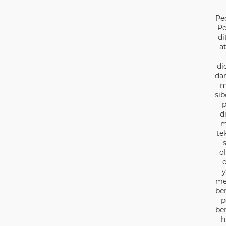
Pe
Pe
di
a
di
dan
m
sib
p
d
m
te
o
d
y
me
be
p
be
h