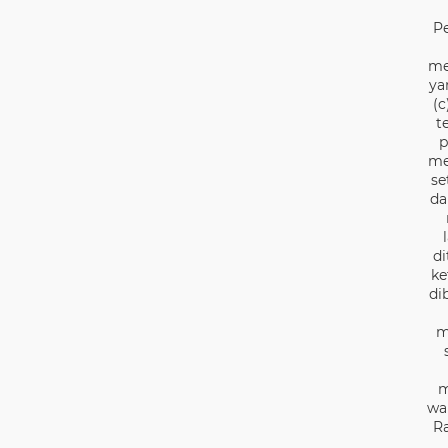
P
me
ya
(c
t
p
me
se
da
di
ke
di
m
m
wa
Ra