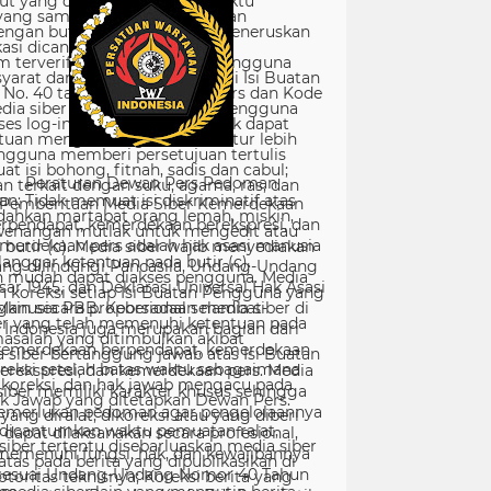
Peraturan Dewan Pers Pedoman
Pemberitaan Media Siber Kemerdekaan
rpendapat, kemerdekaan berekspresi, dan
merdekaan pers adalah hak asasi manusia
ang dilindungi Pancasila, Undang-Undang
sar 1945, dan Deklarasi Universal Hak Asasi
Manusia PBB. Keberadaan media siber di
Indonesia juga merupakan bagian dari
kemerdekaan berpendapat, kemerdekaan
erekspresi, dan kemerdekaan pers. Media
siber memiliki karakter khusus sehingga
merlukan pedoman agar pengelolaannya
dapat dilaksanakan secara profesional,
memenuhi fungsi, hak, dan kewajibannya
sesuai Undang-Undang Nomor 40 Tahun