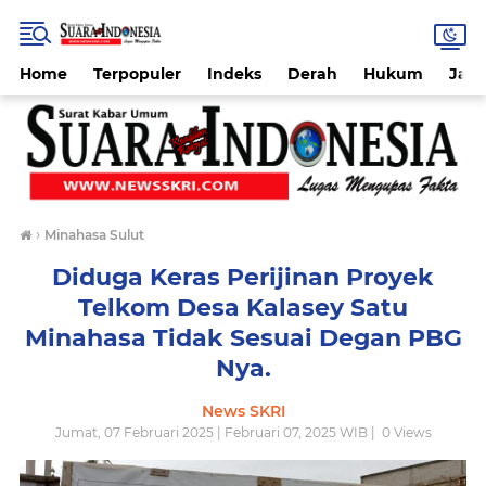
Home
Terpopuler
Indeks
Derah
Hukum
Jab
›
Minahasa Sulut
Diduga Keras Perijinan Proyek
Telkom Desa Kalasey Satu
Minahasa Tidak Sesuai Degan PBG
Nya.
News SKRI
Jumat, 07 Februari 2025 | Februari 07, 2025 WIB |
0
Views