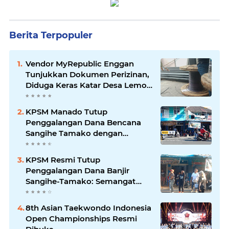
Berita Terpopuler
Vendor MyRepublic Enggan
Tunjukkan Dokumen Perizinan,
Diduga Keras Katar Desa Lemo
Disebut Handle Kordinasi
KPSM Manado Tutup
Penggalangan Dana Bencana
Sangihe Tamako dengan
Semangat Tinggi, Dihadiri
Banyak Seniman Ibu Kota
KPSM Resmi Tutup
Penggalangan Dana Banjir
Sangihe-Tamako: Semangat
Kebersamaan & Solidaritas
Tetap Terjaga
8th Asian Taekwondo Indonesia
Open Championships Resmi