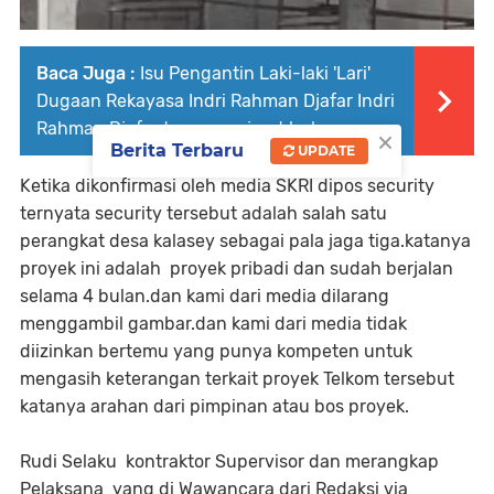
Baca Juga :
Isu Pengantin Laki-laki 'Lari'
Dugaan Rekayasa Indri Rahman Djafar Indri
Rahman Djafar terancam jerat hukum
×
Berita Terbaru
UPDATE
Ketika dikonfirmasi oleh media SKRI dipos security
ternyata security tersebut adalah salah satu
perangkat desa kalasey sebagai pala jaga tiga.katanya
proyek ini adalah proyek pribadi dan sudah berjalan
selama 4 bulan.dan kami dari media dilarang
menggambil gambar.dan kami dari media tidak
diizinkan bertemu yang punya kompeten untuk
mengasih keterangan terkait proyek Telkom tersebut
katanya arahan dari pimpinan atau bos proyek.
Rudi Selaku kontraktor Supervisor dan merangkap
Pelaksana yang di Wawancara dari Redaksi via