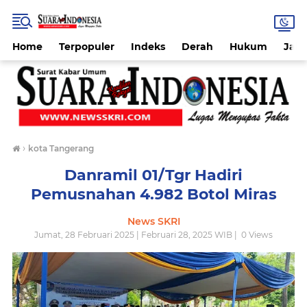
Home
Terpopuler
Indeks
Derah
Hukum
Jab
›
kota Tangerang
Danramil 01/Tgr Hadiri
Pemusnahan 4.982 Botol Miras
News SKRI
Jumat, 28 Februari 2025 | Februari 28, 2025 WIB |
0
Views