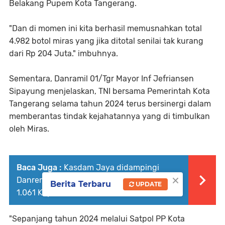
Belakang Pupem Kota Tangerang.
"Dan di momen ini kita berhasil memusnahkan total
4.982 botol miras yang jika ditotal senilai tak kurang
dari Rp 204 Juta." imbuhnya.
Sementara, Danramil 01/Tgr Mayor Inf Jefriansen
Sipayung menjelaskan, TNI bersama Pemerintah Kota
Tangerang selama tahun 2024 terus bersinergi dalam
memberantas tindak kejahatannya yang di timbulkan
oleh Miras.
Baca Juga :
Kasdam Jaya didampingi
×
Danrem 052/Wkr Hadiri Operasionalisasi
Berita Terbaru
UPDATE
1.061 Koperasi Merah Putih di KMP Ciakar
"Sepanjang tahun 2024 melalui Satpol PP Kota