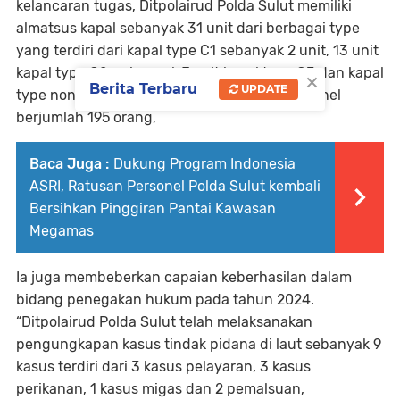
kelancaran tugas, Ditpolairud Polda Sulut memiliki
almatsus kapal sebanyak 31 unit dari berbagai type
yang terdiri dari kapal type C1 sebanyak 2 unit, 13 unit
×
kapal type C2, sebanyak 7 unit kapal type C3 dan kapal
Berita Terbaru
UPDATE
type non class 9 unit, dengan kekuatan personel
berjumlah 195 orang,
Baca Juga :
Dukung Program Indonesia
ASRI, Ratusan Personel Polda Sulut kembali
Bersihkan Pinggiran Pantai Kawasan
Megamas
Ia juga membeberkan capaian keberhasilan dalam
bidang penegakan hukum pada tahun 2024.
“Ditpolairud Polda Sulut telah melaksanakan
pengungkapan kasus tindak pidana di laut sebanyak 9
kasus terdiri dari 3 kasus pelayaran, 3 kasus
perikanan, 1 kasus migas dan 2 pemalsuan,