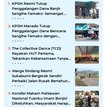
KPSM Resmi Tutup
Penggalangan Dana Banjir
Sangihe-Tamako: Semangat
Kebersamaan & Solidaritas
Tetap Terjaga
KPSM Manado Tutup
Penggalangan Dana Bencana
Sangihe Tamako dengan
Semangat Tinggi, Dihadiri
Banyak Seniman Ibu Kota
The Collective Dance (TCD)
Rayakan HUT Pertama,
Tekankan Kebersamaan Tanpa
Batas
Warga Sindang Resmi
Sukabumi Bergerak Sendiri
Perbaiki Jalan Rusak Bertahun-
Tahun, Pemerintah Kabupaten
& Desa Dinilai Diam Saja
Kondisi Makam Pahlawan
Nasional Tuanku Imam Bonjol
Dikeluhkan, Masyarakat Harap