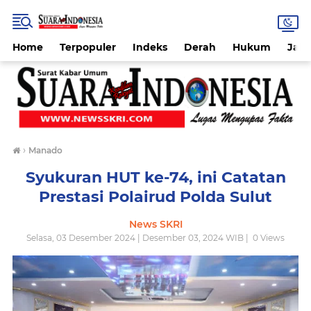
Home
Terpopuler
Indeks
Derah
Hukum
Jab
›
Manado
Syukuran HUT ke-74, ini Catatan
Prestasi Polairud Polda Sulut
News SKRI
Selasa, 03 Desember 2024 | Desember 03, 2024 WIB |
0
Views