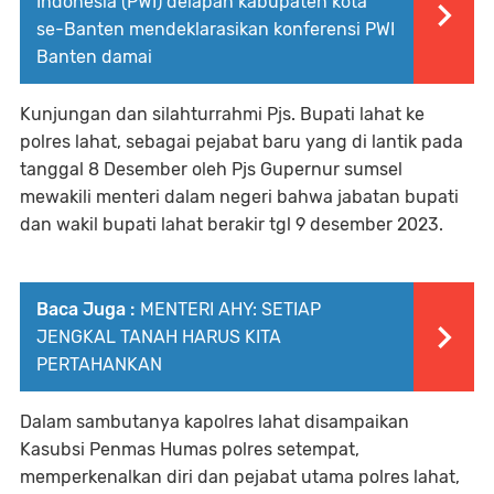
Indonesia (PWI) delapan kabupaten kota
se-Banten mendeklarasikan konferensi PWI
Banten damai
Kunjungan dan silahturrahmi Pjs. Bupati lahat ke
polres lahat, sebagai pejabat baru yang di lantik pada
tanggal 8 Desember oleh Pjs Gupernur sumsel
mewakili menteri dalam negeri bahwa jabatan bupati
dan wakil bupati lahat berakir tgl 9 desember 2023.
Baca Juga :
MENTERI AHY: SETIAP
JENGKAL TANAH HARUS KITA
PERTAHANKAN
Dalam sambutanya kapolres lahat disampaikan
Kasubsi Penmas Humas polres setempat,
memperkenalkan diri dan pejabat utama polres lahat,