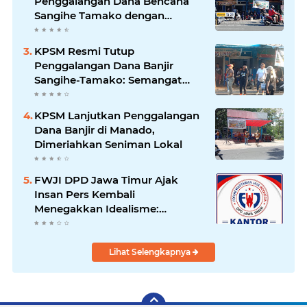
Penggalangan Dana Bencana
Sangihe Tamako dengan
Semangat Tinggi, Dihadiri
Banyak Seniman Ibu Kota
KPSM Resmi Tutup
Penggalangan Dana Banjir
Sangihe-Tamako: Semangat
Kebersamaan & Solidaritas
Tetap Terjaga
KPSM Lanjutkan Penggalangan
Dana Banjir di Manado,
Dimeriahkan Seniman Lokal
FWJI DPD Jawa Timur Ajak
Insan Pers Kembali
Menegakkan Idealisme:
"Menjadi Penulis Bukan
Mengkhotbahkan Kebenaran
Lihat Selengkapnya