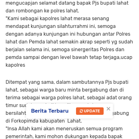
mengucapjan selamat datang bapak Pjs bupati lahat
dan rombongan ke polres lahat.
"Kami sebagai kapolres lahat merasa senang
mendapat kunjungan silahturrahmi ini, semoga
dengan adanya kunjungan ini hubungan antar Polres
lahat dan Pemda lahat semakin akrap seperti yg sudah
berjalan selama ini, semoga sinergeritas Polres dan
pemda sampai dengan level bawah tetap terjaga,ucap
kapolres
Ditempat yang sama, dalam sambutannya Pjs bupati
lahat, sebagai warga baru minta bergabung dan di
terima sebagai warga polres lahat, sebagai adat orang
×
timur sudah menjadi kewajiban untuk
Berita Terbaru
UPDATE
bersilahturrahmi kepada instansi lain yang tegabung
di Forkopimda kabupaten Lahat.
"Insa Allah kami akan meneruskan semua program
pemerintah, kami mohon dukungan kepada bapak