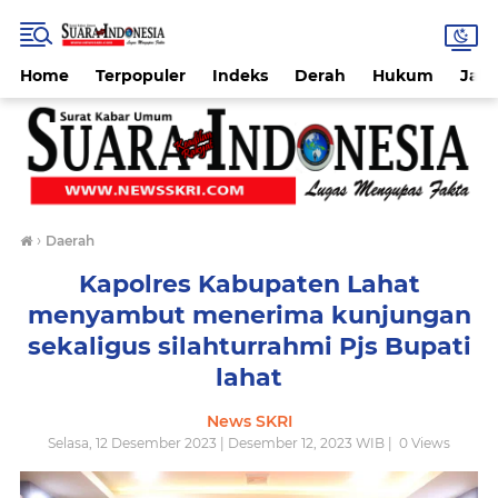
Home
Terpopuler
Indeks
Derah
Hukum
Jab
›
Daerah
Kapolres Kabupaten Lahat
menyambut menerima kunjungan
sekaligus silahturrahmi Pjs Bupati
lahat
News SKRI
Selasa, 12 Desember 2023 | Desember 12, 2023 WIB |
0
Views