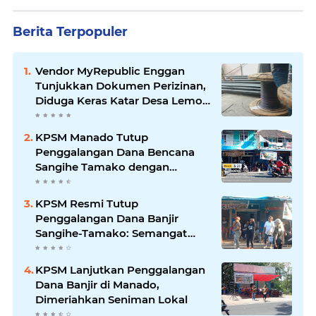
Berita Terpopuler
Vendor MyRepublic Enggan
Tunjukkan Dokumen Perizinan,
Diduga Keras Katar Desa Lemo
Disebut Handle Kordinasi
KPSM Manado Tutup
Penggalangan Dana Bencana
Sangihe Tamako dengan
Semangat Tinggi, Dihadiri
Banyak Seniman Ibu Kota
KPSM Resmi Tutup
Penggalangan Dana Banjir
Sangihe-Tamako: Semangat
Kebersamaan & Solidaritas
Tetap Terjaga
KPSM Lanjutkan Penggalangan
Dana Banjir di Manado,
Dimeriahkan Seniman Lokal