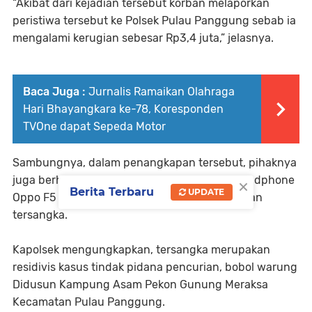
“Akibat dari kejadian tersebut korban melaporkan
peristiwa tersebut ke Polsek Pulau Panggung sebab ia
mengalami kerugian sebesar Rp3,4 juta,” jelasnya.
Baca Juga :
Jurnalis Ramaikan Olahraga
Hari Bhayangkara ke-78, Koresponden
TVOne dapat Sepeda Motor
Sambungnya, dalam penangkapan tersebut, pihaknya
×
juga berhasil mengamankan barang bukti Handphone
Berita Terbaru
UPDATE
Oppo F5 dan Oppo A3S milik korban dari tangan
tersangka.
Kapolsek mengungkapkan, tersangka merupakan
residivis kasus tindak pidana pencurian, bobol warung
Didusun Kampung Asam Pekon Gunung Meraksa
Kecamatan Pulau Panggung.