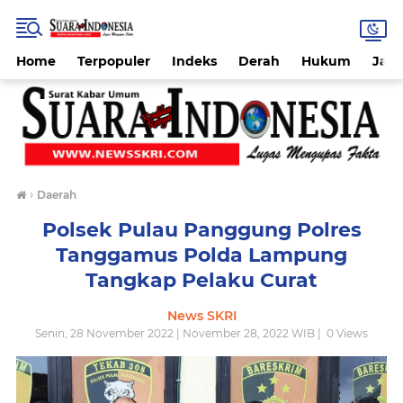
Home
Terpopuler
Indeks
Derah
Hukum
Jab
›
Daerah
Polsek Pulau Panggung Polres
Tanggamus Polda Lampung
Tangkap Pelaku Curat
News SKRI
Senin, 28 November 2022 | November 28, 2022 WIB |
0
Views