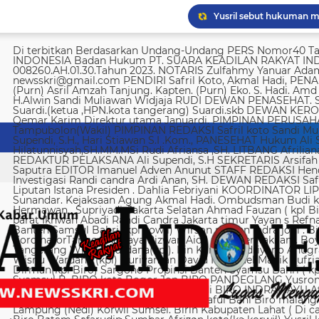
Yusril sebut hukuman m
Di terbitkan Berdasarkan Undang-Undang PERS Nomor40 Tahun 1999 SUARA KEADILAN RAKYAT INDONESIA Badan Hukum PT. SUARA KEADILAN RAKYAT INDONESIA Nomor AHU-008260.AH.01.30.Tahun 2023. NOTARIS Zulfahmy Yanuar Adam, S.H, M.Kn EMAIL REDAKSI newsskri@gmail.com PENDIRI Safril Koto, Akmal Hadi, PENANGGUNG JAWAB Safril PEMBINA Mayjen (Purn) Asril Amzah Tanjung. Kapten. (Purn) Eko. S. Hadi. Amd Alstein Nesar Manumpil Amirudin ZA,S.AG H.Alwin Sandi Muliawan Widjaja RUDI DEWAN PENASEHAT. Syafril, SH Drs H. Syakrowi zen SH. MH . Suardi.(ketua ,HPN.kota tangerang) Suardi.skb DEWAN KEROHANIAN H. gojali. PIMPINAN UMUM H.M Qemar Karim Direktur utama Januardi. PIMPINAN PERUSAHAAN Maya Sundari. Helmina Tampubolon(Wakil) PIMPINAN REDAKSI Safril koto Sandi Muliawan widjaja (wkl). WAKIl PIMRED Ali Supendi, S.H., Hari Stiawan S.I .Kom., PANESEHAT Hukum Ali Supendi, S.H Imas Hilatunnisyah,SH.MM.MSi Rudi Afriansa ,SH. LITBANG Afriliana REDAKTUR EXSKUTIF H Muhamad cen REDAKTUR PELAKSANA Ali Supendi, S.H SEKRETARIS Arsifah A,Asmi. BENDAHARA Fina Safriana Ismail Saputra EDITOR Imanuel Adven Anunut STAFF REDAKSI Hendri Deliya febriani Sophia Trisnawati Investigasi Randi candra Ardi Anan, SH. DEWAN REDAKSI Safril Koto Ali Supendi, SH Akmal Hadi Liputan Istana Presiden . Dahlia Febriyani KOORDINATOR LIPUTA Nurul, A MPR, DPR RI Irin kemas Eri Sunandar. Kejaksaan Agung Akmal Hadi. Ombudsman Budi k. DKI jakarta Sophia Trisnawati (Ka.korwil) Hermawan . Supriyadi. Jakarta Selatan Ahmad Fauzan ( kpl Biro). Soli AbdulRahman Sirojudin Jakarta barat Ikhwan Abadi Randi Candra Jakarta timur Yayan s Refnaldi Jakarta pusat Ikhwan Abadi Korwil Banten Samsul Bahri (kpl kowil) Wirson risman Indra joni . Biro kab/kota madya Bogor Hari. Arsifah KordinatorTangerang raya Rizwan Aidil ( kpl. Perwakilan). Boy Alexander Ramadhan Biro kota Tangerang Wisnu Wardana(kpl). Irin Kamas Andriyano Anugrah Rinaldi KABUPATEN TANGERANG Wisnu Wardana (kpl) Nuriyaman David Natanael Manik Sufriadi Sinaga TANGERANG SELATAN Dirman(kpl Biro) Sargono Propinsi Banten Syamsu Bahri ( kpl korwil) Hendri Eeng. Kabupaten Lebak Syamsul B. BIRO kota Bogor Jon BIRO PANDEGLANG Yusron (Kabiro) BIRO KARAWANG Jun junaidi ( kpl Biro) Ugi . BIRO KUNINGAN Nurhadi BIRO INDRAMAYU Afifuddin Jawa Barat Herdy Sijabat (kapowil). BIRO JAWA TIMUR Sofiyan Saful Bahi Biro malang kab/kota Ahmad Soleh Biro propinsi Lampung (Nedi) Korwil Sumsel. Birin Kabupaten Lahat ( Di cari ) Biro Riau kepulauan Edy (kpl Biro) Biro Batam Safarudin Sumbar Afrizon koto(ka korwil) Yusril koto BIRO SUMUT Toto. S Ulung s Korwil Bangka Belitung Zulkarnai Susilawati Roni Saputra Biro Palembang Di cari. Biro Jambi M. Naser Biro Riau Hermain Biro Pesisir Barat (Krui) yepta Rijaya Kalimantan Barat Hendrik Usman Perwakilan Maluku Utara Raymon Caniago kota Madya Manado Ismail Hamadi kabupaten Minahasa Alstein Nesar Manumpil (kpl Biro) Menahasa Tenggara Hanny krestofel Gumalang (ka.Biro). Minahasa Utara Rydel Gumalang.(ka.Biro). kabupaten Bolmong Dicari. (Kpl biro). Kabupaten Salayar (Dicari). Polda Sulut (Alstein Nesar N). KORWIL INDONESIA TIMUR Ismail Hamadi .(kepala Korwil). Biro Tidore Chika Citra lestari. Biro Ternate Ismit Mohtar Biro Papua & Papua Barat (..,cari..) PT keadilan rakyat Indonesia BRI 720701004536531 a/n Safril Bank BCA 8681 1266 43 a/n Maryatun Redaksi. Jln Ciujung Raya no 4 Rt 01/009 Kel Karawang kec Karawaci kota Tangerang Tata usaha. Komplek Palem Mutiara Blok C. 10 No. 66 Cengkareng Jakarta Pusat Tata usaha Daan Mogot raya no 5B Jakarta barat Telepon: 088973802372/ 0858315860 / 0821134676 /081367093927 pedoman Dewan Pers Peraturan Dewan Pers Pedoman Pemberitaan Media Siber Kemerdekaan berpendapat, kemerdekaan berekspresi, dan kemerdekaan pers adalah hak asasi manusia yang dilindungi Pancasila, Undang-Undang Dasar 1945, dan Deklarasi Universal Hak Asasi Manusia PBB. Keberadaan media siber di Indonesia juga merupakan bagian dari kemerdekaan berpendapat, kemerdekaan berekspresi, dan kemerdekaan pers. Media siber memiliki karakter khusus sehingga memerlukan pedoman agar pengelolaannya dapat dilaksanakan secara profesional, memenuhi fungsi, hak, dan kewajibannya sesuai Undang-Undang Nomor 40 Tahun 1999 tentang Pers dan Kode Etik Jurnalistik. Untuk itu Dewan Pers bersama organisasi pers, pengelola media siber, dan masyarakat menyusun Pedoman Pemberitaan Media Siber sebagai berikut: 1. Ruang Lingkup Media Siber adalah segala bentuk media yang menggunakan wahana internet dan melaksanakan kegiatan jurnalistik, serta memenuhi persyaratan Undang-Undang Pers dan Standar Perusahaan Pers yang ditetapkan Dewan Pers. Isi Buatan Pengguna (User Generated Content) adalah segala isi yang dibuat dan atau dipublikasikan oleh pengguna media siber, antara lain, artikel, gambar, komentar, suara, video dan berbagai bentuk unggahan yang melekat pada media siber, seperti blog, forum, komentar pembaca atau pemirsa, dan bentuk lain. 2. Verifikasi dan keberimbangan berita Pada prinsipnya setiap berita harus melalui verifikasi. Berita yang dapat merugikan pihak lain memerlukan verifikasi pada berita yang sama untuk memenuhi prinsip akurasi dan keberimbangan. Ketentuan dalam butir (a) di atas dikecualikan, dengan syarat: Berita benar-benar mengandung kepentingan publik yang bersifat mendesak; Sumber berita yang pertama adalah sumber yang jelas disebutkan identitasnya, kredibel dan kompeten; Subyek berita yang harus dikonfirmasi tidak diketahui keberadaannya dan atau tidak dapat diwawancarai; Media memberikan penjelasan kepada pembaca bahwa berita tersebut masih memerlukan verifikasi lebih lanjut yang diupayakan dalam waktu secepatnya. Penjelasan dimuat pada bagian akhir dari berita yang sama, di dalam kurung dan menggunakan huruf miring. Setelah memuat berita sesuai dengan butir (c), media wajib meneruskan upaya verifikasi, dan setelah verifikasi didapatkan, hasil verifikasi dicantumkan pada berita pemutakhiran (update) dengan tautan pada berita yang belum terverifikasi. 3. Isi Buatan Pengguna (User Generated Content) Media siber wajib mencantumkan syarat dan ketentuan mengenai Isi Buatan Pengguna yang tidak bertentangan dengan Undang-Undang No. 40 tahun 1999 tentang Pers dan Kode Etik Jurnalis
Imigrasi Semarang depo
KPK temukan 8.500 dola