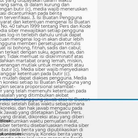
istiwa
rekonomian