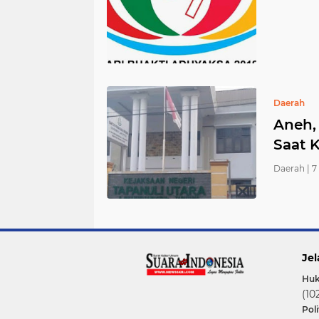
Daerah
Aneh,
Saat 
Daerah |
7
Jel
Hu
(10
Poli