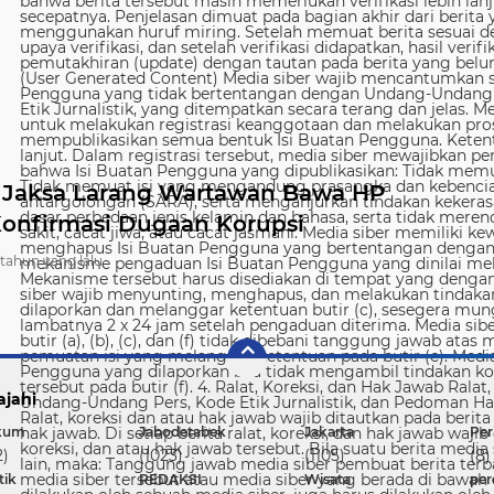
 Jaksa Larang Wartawan Bawa HP
Konfirmasi Dugaan Korupsi
 tahun yang lalu
ajahi
kum
Jabodetabek
Jakarta
Per
2)
(1023)
(1105)
(8)
tik
REDAKSI
Wisata
pe