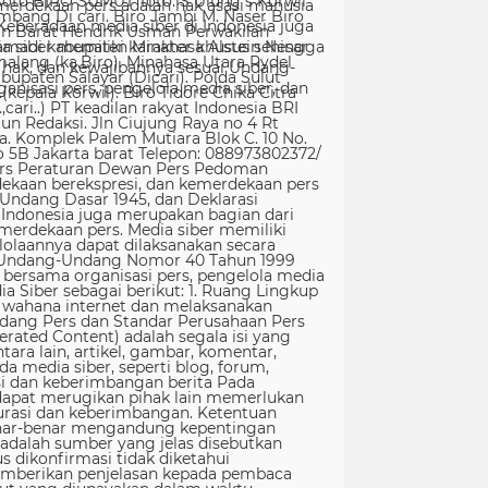
erdekaan pers adalah hak asasi manusia
Keberadaan media siber di Indonesia juga
 siber memiliki karakter khusus sehingga
hak, dan kewajibannya sesuai Undang-
nisasi pers, pengelola media siber, dan