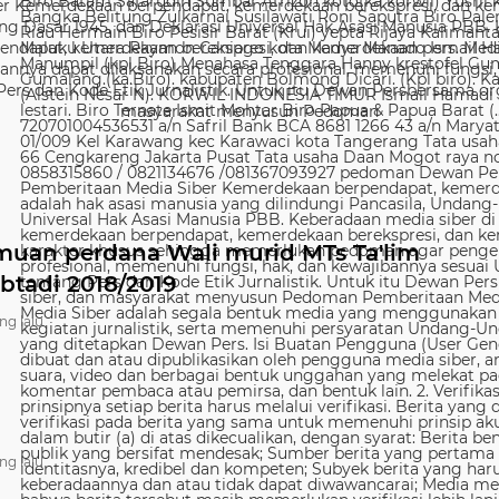
 Kemerdekaan berpendapat, kemerdekaan berekspresi, dan kem
g Dasar 1945, dan Deklarasi Universal Hak Asasi Manusia PBB. 
ndapat, kemerdekaan berekspresi, dan kemerdekaan pers. Media
nya dapat dilaksanakan secara profesional, memenuhi fungsi, 
s dan Kode Etik Jurnalistik. Untuk itu Dewan Persbersama orga
masyarakat menyusun Pedoman
muan perdana Wali murid MTs Ta'lim
btadi 2018/2019
ng lalu
ng lalu