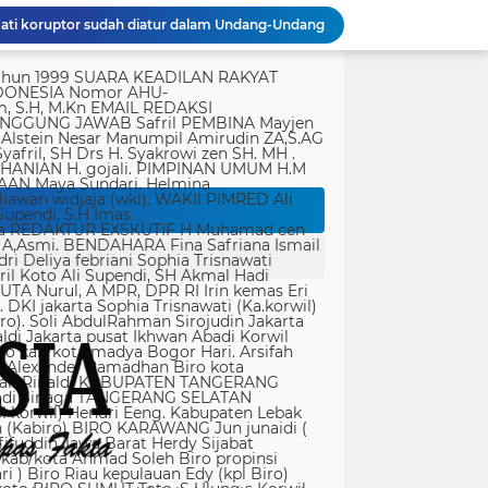
ati koruptor sudah diatur dalam Undang-Undang
Polda Metro Jaya Gelar Seminar Hukum Bahas Perluasan Objek Praperadilan dalam KUHAP Baru
tik, yang ditempatkan secara terang dan jelas. Media siber mewajibkan setiap pengguna untuk melakukan registrasi keanggotaan dan melakukan proses log-in terlebih dahulu untuk dapat mempublikasikan semua bentuk Isi Buatan Pengguna. Ketentuan mengenai log-in akan diatur lebih lanjut. Dalam registrasi tersebut, media siber mewajibkan pengguna memberi persetujuan tertulis bahwa Isi Buatan Pengguna yang dipublikasikan: Tidak memuat isi bohong, fitnah, sadis dan cabul; Tidak memuat isi yang mengandung prasangka dan kebencian terkait dengan suku, agama, ras, dan antargolongan (SARA), serta menganjurkan tindakan kekerasan; Tidak memuat isi diskriminatif atas dasar perbedaan jenis kelamin dan bahasa, serta tidak merendahkan martabat orang lemah, miskin, sakit, cacat jiwa, atau cacat jasmani. Media siber memiliki kewenangan mutlak untuk mengedit atau menghapus Isi Buatan Pengguna yang bertentangan dengan butir (c). Media siber wajib menyediakan mekanisme pengaduan Isi Buatan Pengguna yang dinilai melanggar ketentuan pada butir (c). Mekanisme tersebut harus disediakan di tempat yang dengan mudah dapat diakses pengguna. Media siber wajib menyunting, menghapus, dan melakukan tindakan koreksi setiap Isi Buatan Pengguna yang dilaporkan dan melanggar ketentuan butir (c), sesegera mungkin secara proporsional selambat-lambatnya 2 x 24 jam setelah pengaduan diterima. Media siber yang telah memenuhi ketentuan pada butir (a), (b), (c), dan (f) tidak dibebani tanggung jawab atas masalah yang ditimbulkan akibat pemuatan isi yang melanggar ketentuan pada butir (c). Media siber bertanggung jawab atas Isi Buatan Pengguna yang dilaporkan bila tidak mengambil tindakan koreksi setelah batas waktu sebagaimana tersebut pada butir (f). 4. Ralat, Koreksi, dan Hak Jawab Ralat, koreksi, dan hak jawab mengacu pada Undang-Undang Pers, Kode Etik Jurnalistik, dan Pedoman Hak Jawab yang ditetapkan Dewan Pers. Ralat, koreksi dan atau hak jawab wajib ditautkan pada berita yang diralat, dikoreksi atau yang diberi hak jawab. Di setiap berita ralat, koreksi, dan hak jawab wajib dicantumkan waktu pemuatan ralat, koreksi, dan atau hak jawab tersebut. Bila suatu berita media siber tertentu disebarluaskan media siber lain, maka: Tanggung jawab media siber pembuat berita terbatas pada berita yang dipublikasikan di media siber tersebut atau media siber yang berada di bawah otoritas teknisnya; Koreksi berita yang dilakukan oleh sebuah media siber, juga harus dilakukan oleh media siber lain yang mengutip berita dari media siber yang dikoreksi itu; Media yang menyebarluaskan berita dari sebuah media siber dan tidak melakukan koreksi atas berita sesuai yang dilakukan oleh media siber pemilik dan atau pembuat berita tersebut, bertanggung jawab penuh atas semua akibat hukum dari berita yang tidak dikoreksinya itu. Sesuai dengan Undang-Undang Pers, media siber yang tidak melayani hak jawab dapat dijatuhi sanksi hukum pidana denda paling banyak Rp500.000.000 (Lima ratus juta rupiah). 5. Pencabutan Berita Berita yang sudah dipublikasikan tidak dapat dicabut karena alasan penyensoran dari pihak luar redaksi, kecuali terkait masalah SARA, kesusilaan, masa depan anak, pengalaman traumatik korban atau berdasarkan pertimbangan khusus lain yang ditetapkan Dewan Pers. Media siber lain wajib mengikuti pencabutan kutipan berita dari media asal yang telah dicabut. Pencabutan berita wajib disertai dengan alasan pencabutan dan diumumkan kepada publik. 6. Iklan Media siber wajib membedakan dengan tegas antara produk berita dan iklan. Setiap berita/artikel/isi yang merupakan iklan dan atau isi berbayar wajib mencantumkan keterangan ”advertorial”, ”iklan”, ”ads”, ”spons
rtasi empat warga China buronan pemerintah
r Singapura di ruangan Kepala Kanim Jaksel
Satgas TMMD ke-129 Kodim 1505/Tidore Bangun Rumah Layak Huni untuk Warga Kurang Mampu di Wasile Tengah
Dari Terbengkalai Jadi Kebanggaan, Satgas TMMD Rehab Lapangan Bola Voli
JTR Bertemu DPMPD Kab. Tangerang, Bahas Dugaan Nepotisme di Desa Buaran Bambu
KPSM Resmi Tutup Penggalangan Dana Banjir Sangihe-Tamako: Semangat Kebersamaan & Solidaritas Tetap Terjaga
Jurnalis Diduga Diintimidasi di FIF Tangcity, PWI dan JTR: “Ini Ancaman Serius Kebebasan Pers”
Peringatan Hari Veteran Nasional 2026 Kemenhan Renovasi Sekretariat LVRI dan Bedah Rumah Veteran di 19 Provinsi