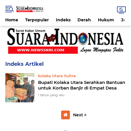
Home
Terpopuler
Indeks
Derah
Hukum
Jab
Home
Currently Browsing: kolaka Utara Sultra
kolaka Utara Sultra
Bupati Kolaka Utara Serahkan Bantuan
untuk Korban Banjir di Empat Desa
1 tahun yang lalu
Next